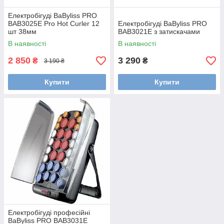
Електробігуді BaByliss PRO
BAB3025E Pro Hot Curler 12
Електробігуді BaByliss PRO
шт 38мм
BAB3021E з затискачами
В наявності
В наявності
2 850
3 290
₴
₴
3 190 ₴
Купити
Купити
Електробігуді професійні
BaByliss PRO BAB3031E