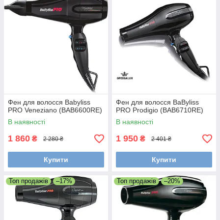
Фен для волосся Babyliss
Фен для волосся BaByliss
PRO Veneziano (BAB6600RE)
PRO Prodigio (BAB6710RE)
В наявності
В наявності
1 860
1 950
₴
₴
2 280 ₴
2 401 ₴
Купити
Купити
Топ продажів
–17%
Топ продажів
–20%