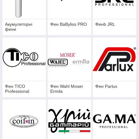
Акумуляторні
Фен BaByliss PRO
Фенb JRL
фени
Фен TICO
Фен Wahl Moser
Фен Parlux
Professional
Ermila