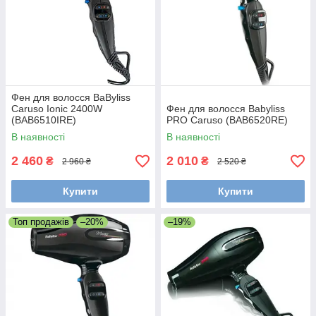
Фен для волосся BaByliss
Caruso Ionic 2400W
Фен для волосся Babyliss
(BAB6510IRE)
PRO Caruso (BAB6520RE)
В наявності
В наявності
2 460
2 010
₴
₴
2 960 ₴
2 520 ₴
Купити
Купити
Топ продажів
–20%
–19%