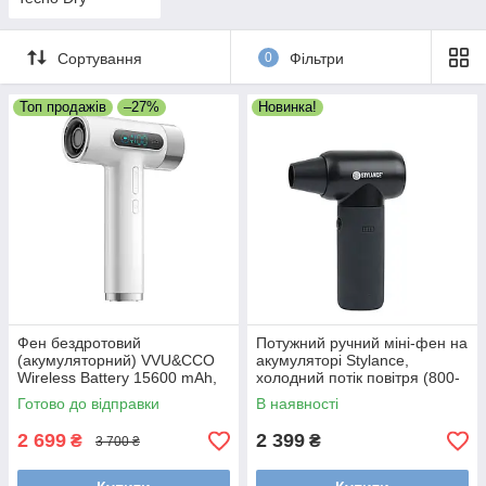
Сортування
0
Фільтри
Топ продажів
–27%
Новинка!
Фен бездротовий
Потужний ручний міні-фен на
(акумуляторний) VVU&CCO
акумуляторі Stylance,
Wireless Battery 15600 mAh,
холодний потік повітря (800-
White (CFJ-5S)
004)
Готово до відправки
В наявності
2 699
2 399
₴
₴
3 700 ₴