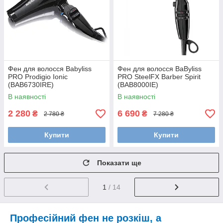
Фен для волосся Babyliss
Фен для волосся BaByliss
PRO Prodigio Ionic
PRO SteelFX Barber Spirit
(BAB6730IRE)
(BAB8000IE)
В наявності
В наявності
2 280
6 690
₴
₴
2 780 ₴
7 280 ₴
Купити
Купити
Показати ще
1
/ 14
Професійний фен не розкіш, а