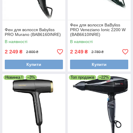
Фен для волосся BaByliss
Фен для волосся Babyliss
PRO Veneziano Ionic 2200 W
PRO Murano (BAB6160INRE)
(BAB6610INRE)
В наявності
В наявності
2 249
2 249
₴
₴
2 800 ₴
2 780 ₴
Купити
Купити
Новинка !
–3%
Топ продажів
–22%