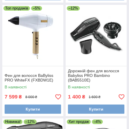
Топ продажів
–5%
–12%
Дорожній фен для волосся
Фен для волосся BaByliss
Babyliss PRO Bambino
PRO WhiteFX (FXBDW1E)
(BAB5510E)
В наявності
В наявності
7 599
1 400
₴
₴
8 000 ₴
1 600 ₴
Купити
Купити
Новинка!
–12%
Хит продаж
–4%