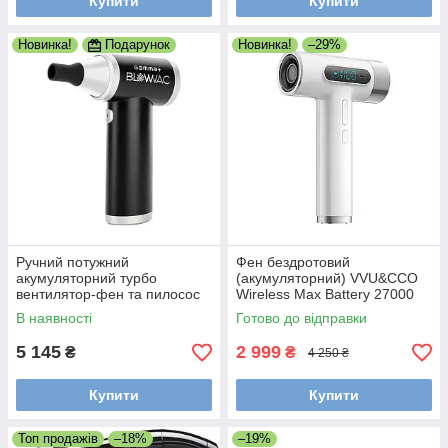
Купити
Купити
Новинка!
Подарунок
Новинка!
–29%
Ручний потужний
Фен бездротовий
акумуляторний турбо
(акумуляторний) VVU&CCO
вентилятор-фен та пилосос
Wireless Max Battery 27000
Gamma Piu 2in1 Blowvac,
mAh, White (CFJ-5P-WT)
В наявності
Готово до відправки
холодний потік повітря
(GPBWV)
5 145
2 999
₴
₴
4 250 ₴
Купити
Купити
Топ продажів
–18%
–19%