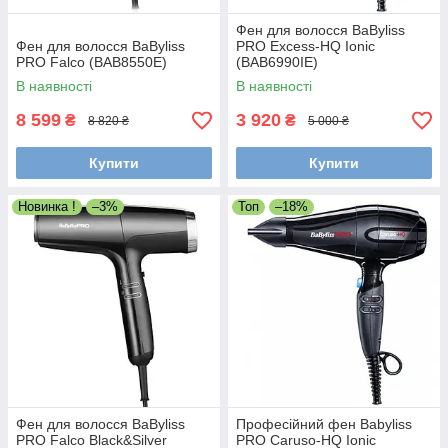
Фен для волосся BaByliss
Фен для волосся BaByliss
PRO Excess-HQ Ionic
PRO Falco (BAB8550E)
(BAB6990IE)
В наявності
В наявності
8 599
3 920
₴
₴
8 820 ₴
5 000 ₴
Купити
Купити
Новинка !
–3%
Топ
–18%
Фен для волосся BaByliss
Професійний фен Babyliss
PRO Falco Black&Silver
PRO Caruso-HQ Ionic