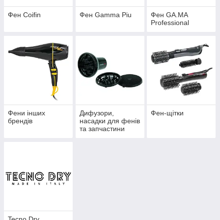
Фен Coifin
Фен Gamma Piu
Фен GA.MA
Professional
Фени інших
Дифузори,
Фен-щітки
брендів
насадки для фенів
та запчастини
Tecno Dry