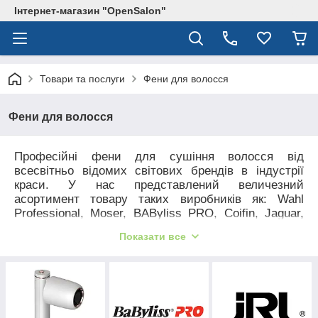
Інтернет-магазин "OpenSalon"
Товари та послуги
Фени для волосся
Фени для волосся
Професійні фени для сушіння волосся від
всесвітньо відомих світових брендів в індустрії
краси. У нас представлений величезний
асортимент товару таких виробників як: Wahl
Professional, Moser, BAByliss PRO, Coifin, Jaguar,
Kiepe, Gamma Piu, GA.MA, Oster, Parlux, Elchim.
Показати все
Купити фен для волосся у спеціалізованому
магазині з продажу перукарських інструментів
opensalon.com.ua.