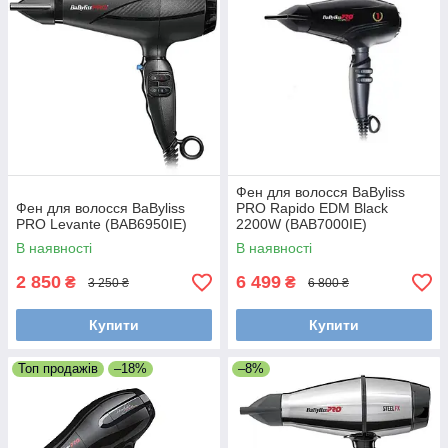
Фен для волосся BaByliss
Фен для волосся BaByliss
PRO Rapido EDM Black
PRO Levante (BAB6950IE)
2200W (BAB7000IE)
В наявності
В наявності
2 850
6 499
₴
₴
3 250 ₴
6 800 ₴
Купити
Купити
Топ продажів
–18%
–8%