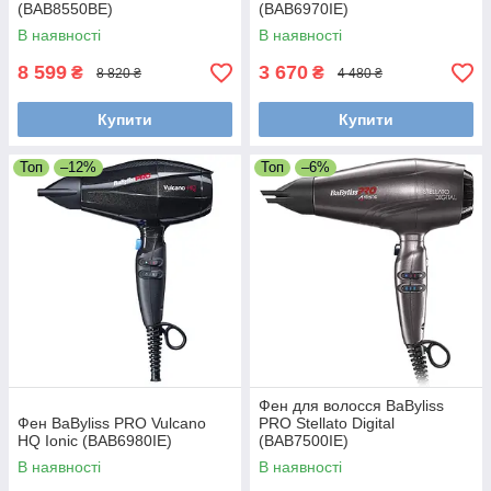
(BAB8550BE)
(BAB6970IE)
В наявності
В наявності
8 599
3 670
₴
₴
8 820 ₴
4 480 ₴
Купити
Купити
Топ
–12%
Топ
–6%
Фен для волосся BaByliss
Фен BaByliss PRO Vulcano
PRO Stellato Digital
HQ Ionic (BAB6980IE)
(BAB7500IE)
В наявності
В наявності