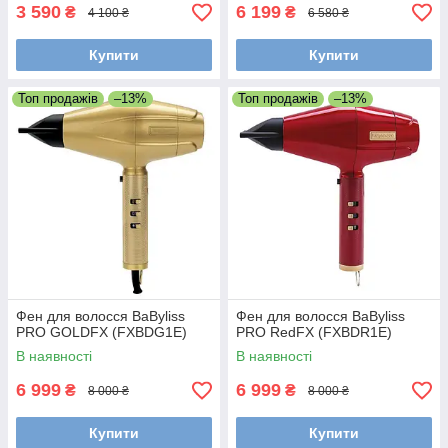
3 590
6 199
₴
₴
4 100 ₴
6 580 ₴
Купити
Купити
Топ продажів
–13%
Топ продажів
–13%
Фен для волосся BaByliss
Фен для волосся BaByliss
PRO GOLDFX (FXBDG1E)
PRO RedFX (FXBDR1E)
В наявності
В наявності
6 999
6 999
₴
₴
8 000 ₴
8 000 ₴
Купити
Купити