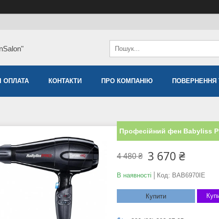
nSalon"
І ОПЛАТА
КОНТАКТИ
ПРО КОМПАНІЮ
ПОВЕРНЕННЯ 
Професійний фен Babyliss P
3 670 ₴
4 480 ₴
В наявності
Код:
BAB6970IE
Купи
Купити