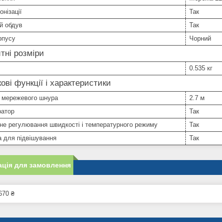
онізації
Так
й обдув
Так
рпусу
Чорний
тні розміри
0.535 кг
ові функції і характеристики
 мережевого шнура
2.7 м
ратор
Так
не регулювання швидкості і температурного режиму
Так
 для підвішування
Так
ція для замовлення
670 ₴