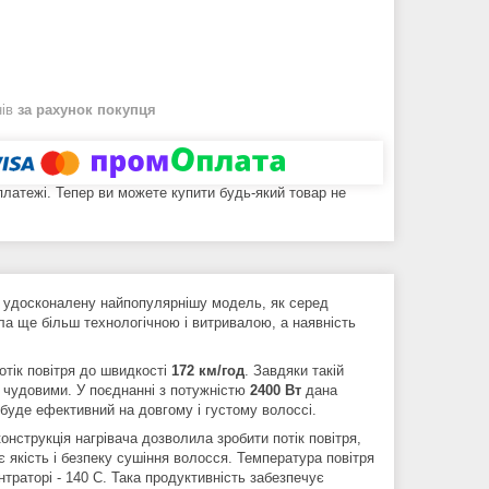
нів
за рахунок покупця
 платежі. Тепер ви можете купити будь-який товар не
 удосконалену найпопулярнішу модель, як серед
ла ще більш технологічною і витривалою, а наявність
отік повітря до швидкості
172 км/год
. Завдяки такій
 чудовими. У поєднанні з потужністю
2400 Вт
дана
уде ефективний на довгому і густому волоссі.
онструкція нагрівача дозволила зробити потік повітря,
 якість і безпеку сушіння волосся. Температура повітря
нтраторі - 140 C. Така продуктивність забезпечує