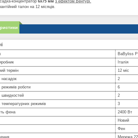
садка-концентратор
6x75 мм
з ефектом Вентурі.
рантійний талон на 12 місяців.
еристики
ні
к
BaByliss 
иробник
Італія
ний термін
12 міс
ь насадок
2
ь режимів роботи
6
ь швидкостей
2
ь температурних режимів
3
сть фена
2400 Вт
Новий
Фен
лення
Мережа 22