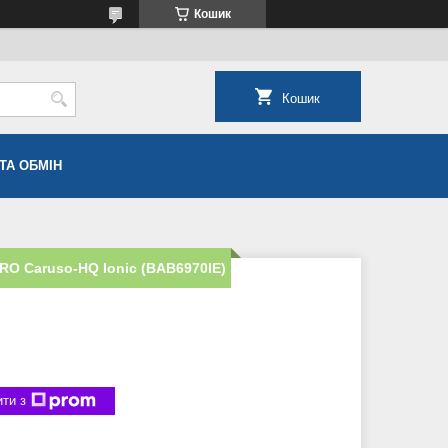
Кошик
Кошик
ТА ОБМІН
RO Caruso-HQ Ionic (BAB6970IE)
ти з