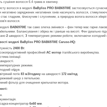
ть сушіння волосся 6.4 грама в хвилину.
исту волосся в моделі
BaByliss PRO BAB6970IE
застосовується сучасна 
и негативно заряджених негативних іонів насичують волосся, стимулююч
 стає гладким, блискучим і слухняним, а природна волога волосся зберіг
ров'я волосся.
моделі
BAB6970IE
так само злегка змінився – фен тепер має гарне лакове
абельними. Балансування і збірка як і раніше на висоті. Фен ідеально пі
вано
2
швидкості,
3
температурних режими роботи, включаючи холодний о
ості моделі BaByliss PRO BAB6970IE Caruso-HQ:
тужність
2400 Вт
.
сокопродуктивний професійний
AC мотор
італійського виробництва.
стема іонізації.
швидкості.
емпературних режими.
лодний обдув.
вітряний потік
83 м3/годину
на швидкості
172 км/год
.
режевий шнур з петелькою.
імний фільтр для очищення крильчатки мотора.
екті:
н.
кументація.
садка-концентратор
6x60 мм
.