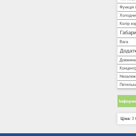
Функція і
Холодни
Колір ко
Габари
Вага
Додатк
Довжина
Концент
Незалеж
Петелька
Інформа
Ціна:
3 