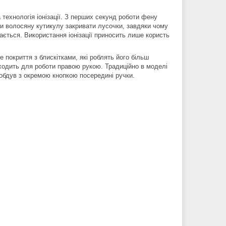
технологія іонізації. З перших секунд роботи фену
и волосяну кутикулу закривати лусочки, завдяки чому
ається. Використання іонізації приносить лише користь
 покриття з блискітками, які роблять його більш
дходить для роботи правою рукою. Традиційно в моделі
бдув з окремою кнопкою посередині ручки.