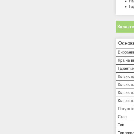
На
Га
Характ
Основ
Виробни
Країна в
Гарантій
Кількіст
Кількіст
Кількіст
Кількіст
Потужні
Стан
Тип
Тип жив