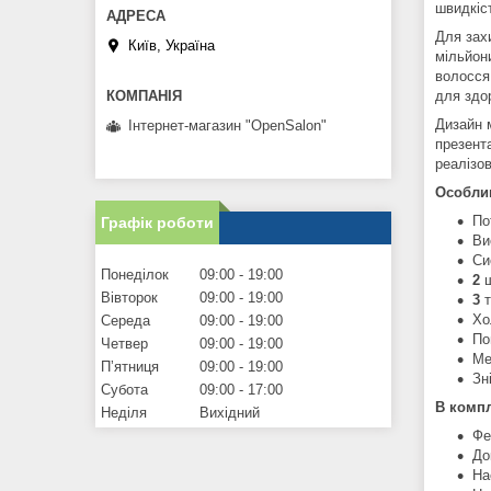
швидкіс
Для зах
Київ, Україна
мільйон
волосся
для здо
Дизайн 
Інтернет-магазин "OpenSalon"
презент
реалізо
Особлив
По
Графік роботи
Ви
Си
Понеділок
09:00
19:00
2
Вівторок
09:00
19:00
3
т
Хо
Середа
09:00
19:00
По
Четвер
09:00
19:00
Ме
Пʼятниця
09:00
19:00
Зн
Субота
09:00
17:00
В компл
Неділя
Вихідний
Фе
До
На