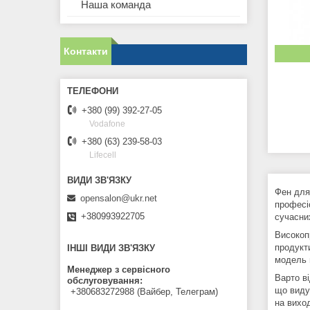
Наша команда
Контакти
+380 (99) 392-27-05
Vodafone
+380 (63) 239-58-03
Lifecell
Фен для
opensalon@ukr.net
професі
+380993922705
сучасних
Високоп
продукт
ІНШІ ВИДИ ЗВ'ЯЗКУ
модель 
Менеджер з сервісного
Варто ві
обслуговування
що виду
+380683272988 (Вайбер, Телеграм)
на виход