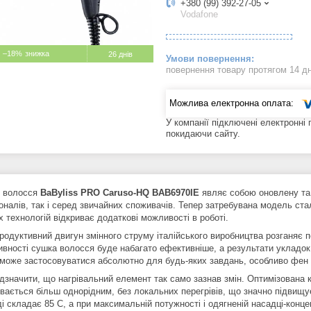
+380 (99) 392-27-05
Vodafone
–18%
26 днів
повернення товару протягом 14 д
У компанії підключені електронні
покидаючи сайту.
 волосся
BaByliss PRO Caruso-HQ BAB6970IE
являє собою оновлену та
оналів, так і серед звичайних споживачів. Тепер затребувана модель ста
 технологій відкриває додаткові можливості в роботі.
родуктивний двигун змінного струму італійського виробництва розганяє п
ивності сушка волосся буде набагато ефективніше, а результати укладок
може застосовуватися абсолютно для будь-яких завдань, особливо фен б
дзначити, що нагрівальний елемент так само зазнав змін. Оптимізована к
вається більш однорідним, без локальних перегрівів, що значно підвищує
і складає 85 C, а при максимальній потужності і одягненій насадці-конце