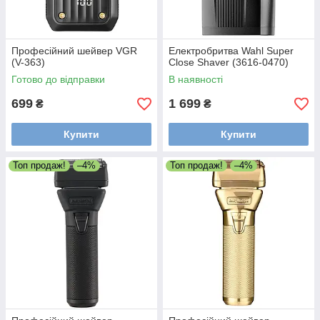
Професійний шейвер VGR
Електробритва Wahl Super
(V-363)
Close Shaver (3616-0470)
Готово до відправки
В наявності
699
1 699
₴
₴
Купити
Купити
Топ продаж!
–4%
Топ продаж!
–4%