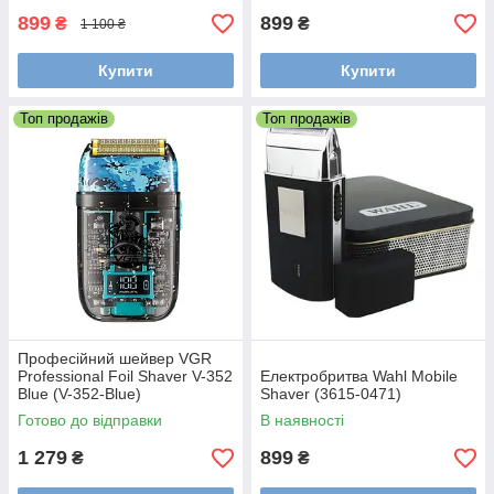
899
899
₴
₴
1 100 ₴
Купити
Купити
Топ продажів
Топ продажів
Професійний шейвер VGR
Professional Foil Shaver V-352
Електробритва Wahl Mobile
Blue (V-352-Blue)
Shaver (3615-0471)
Готово до відправки
В наявності
1 279
899
₴
₴