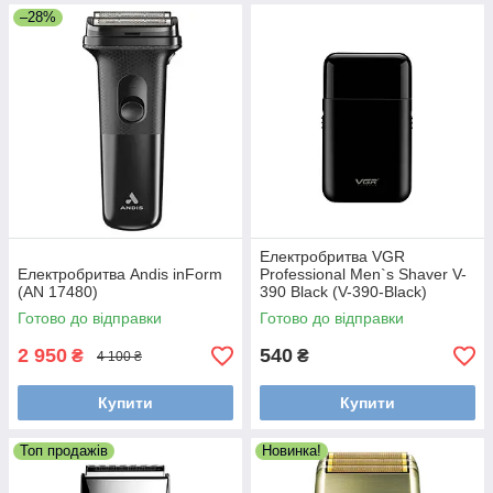
–28%
Електробритва VGR
Електробритва Andis inForm
Professional Men`s Shaver V-
(AN 17480)
390 Black (V-390-Black)
Готово до відправки
Готово до відправки
2 950
540
₴
₴
4 100 ₴
Купити
Купити
Топ продажів
Новинка!