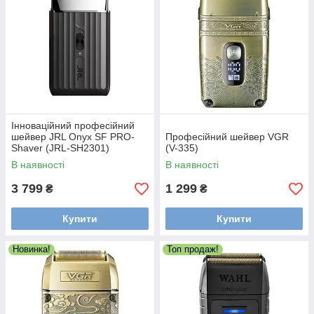
Інноваційний професійний
шейвер JRL Onyx SF PRO-
Професійний шейвер VGR
Shaver (JRL-SH2301)
(V-335)
В наявності
В наявності
3 799
1 299
₴
₴
Купити
Купити
Новинка!
Топ продаж!