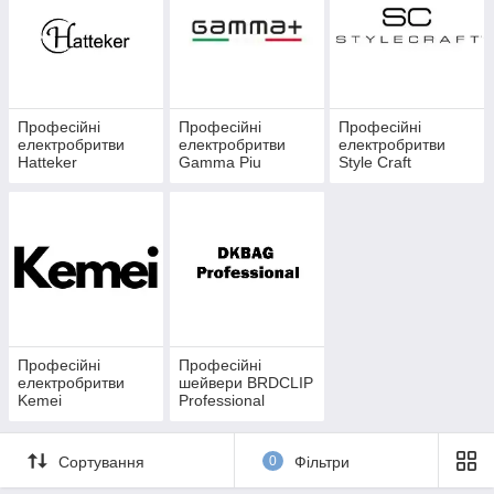
Професійні
Професійні
Професійні
електробритви
електробритви
електробритви
Hatteker
Gamma Piu
Style Craft
Професійні
Професійні
електробритви
шейвери BRDCLIP
Kemei
Professional
Сортування
0
Фільтри