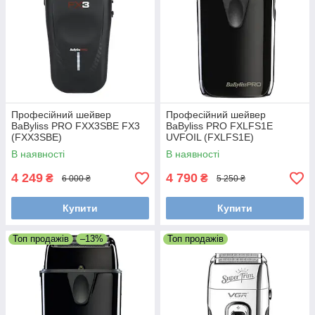
Професійний шейвер
Професійний шейвер
BaByliss PRO FXX3SBE FX3
BaByliss PRO FXLFS1E
(FXX3SBE)
UVFOIL (FXLFS1E)
В наявності
В наявності
4 249
4 790
₴
₴
6 000 ₴
5 250 ₴
Купити
Купити
Топ продажів
–13%
Топ продажів