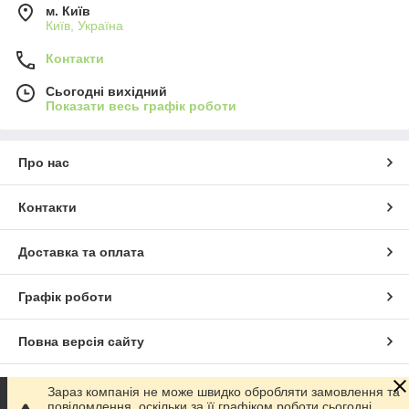
м. Київ
Київ, Україна
Контакти
Сьогодні вихідний
Показати весь графік роботи
Про нас
Контакти
Доставка та оплата
Графік роботи
Повна версія сайту
Сайт створено на маркетплейсі
Prom.ua
Зараз компанія не може швидко обробляти замовлення та
повідомлення, оскільки за її графіком роботи сьогодні