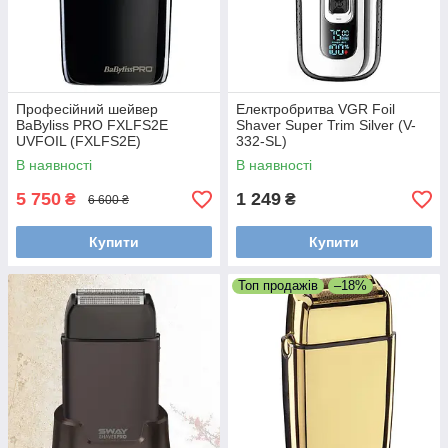
Професійний шейвер
Електробритва VGR Foil
BaByliss PRO FXLFS2E
Shaver Super Trim Silver (V-
UVFOIL (FXLFS2E)
332-SL)
В наявності
В наявності
5 750
1 249
₴
₴
6 600 ₴
Купити
Купити
Топ продажів
–18%