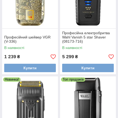
Професійна електробритва
Професійний шейвер VGR
Wahl Vanish 5 star Shaver
(V-336)
(08173-716)
В наявності
В наявності
1 239
5 299
₴
₴
Купити
Купити
Новинка!
Топ продажів