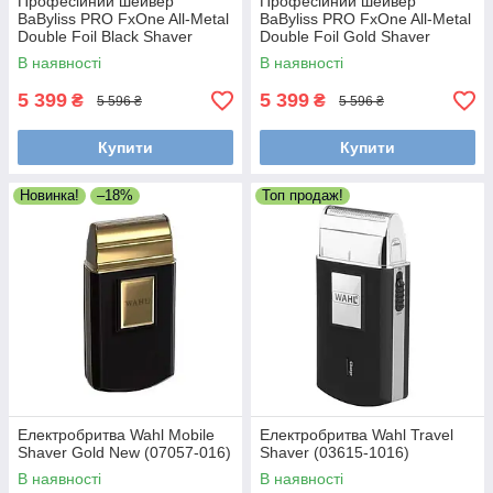
Професійний шейвер
Професійний шейвер
BaByliss PRO FxOne All-Metal
BaByliss PRO FxOne All-Metal
Double Foil Black Shaver
Double Foil Gold Shaver
(FX79FSMBE)
(FX79FSGE)
В наявності
В наявності
5 399
5 399
₴
₴
5 596 ₴
5 596 ₴
Купити
Купити
Новинка!
–18%
Топ продаж!
Електробритва Wahl Mobile
Електробритва Wahl Travel
Shaver Gold New (07057-016)
Shaver (03615-1016)
В наявності
В наявності