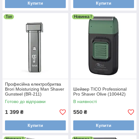
Купити
Купити
Топ
Новинка !
Професійна електробритва
Brori Moisturizing Man Shaver
Шейвер TICO Professional
Gunsteel (BR-211)
Pro Shaver Olive (100442)
Готово до відправки
В наявності
1 399
550
₴
₴
Купити
Купити
Новинка !
Новинка !