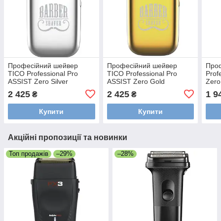
Професійний шейвер
Професійний шейвер
Проф
TICO Professional Pro
TICO Professional Pro
Prof
ASSIST Zero Silver
ASSIST Zero Gold
Zero
(100414)
(100439)
2 425
2 425
1 9
₴
₴
Купити
Купити
Акційні пропозиції та новинки
Топ продажів
–29%
–28%