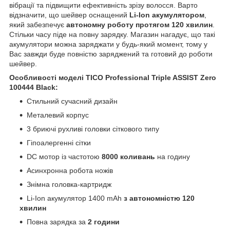
вібрації та підвищити ефективність зрізу волосся. Варто
відзначити, що шейвер оснащений
Li-Ion акумулятором
,
який забезпечує
автономну роботу протягом 120 хвилин
.
Стільки часу піде на повну зарядку. Магазин нагадує, що такі
акумулятори можна заряджати у будь-який момент, тому у
Вас завжди буде повністю заряджений та готовий до роботи
шейвер.
Особливості моделі TICO Professional Triple ASSIST Zero
100444 Black:
Стильний сучасний дизайн
Металевий корпус
3 бриючі рухливі головки сіткового типу
Гіпоалергенні сітки
DC мотор із частотою
8000 коливань
на годину
Асинхронна робота ножів
Знімна головка-картридж
Li-Ion акумулятор 1400 mAh
з автономністю 120
хвилин
Повна зарядка за
2 години