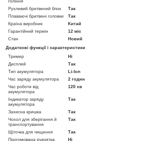
гоління
Рухливий бритвений блок
Так
Плаваючі бритвені головки
Так
Країна виробник
Китай
Гарантійний термін
12 міс
Стан
Новий
Додаткові функції і характеристики
Тример
Ні
Дисплей
Так
Тип акумулятора
Li-Ion
Час заряду акумулятора
2 годин
Час роботи від
120 хв
акумулятора
Індикатор заряду
Так
акумулятора
Захисна кришка
Так
Чохол для зберігання й
Так
транспортування
Щіточка для чищення
Так
Прогумована рукоятка
Ні