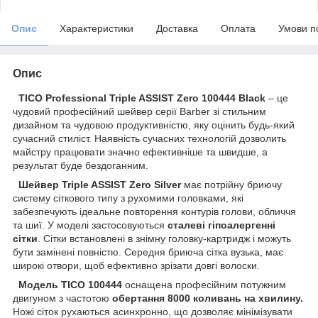
Опис
Характеристики
Доставка
Оплата
Умови п
Опис
TICO Professional Triple ASSIST Zero 100444 Black
– це
чудовий професійний шейвер серії Barber зі стильним
дизайном та чудовою продуктивністю, яку оцінить будь-який
сучасний стиліст. Наявність сучасних технологій дозволить
майстру працювати значно ефективніше та швидше, а
результат буде бездоганним.
Шейвер Triple ASSIST Zero Silver
має потрійну бриючу
систему сіткового типу з рухомими головками, які
забезпечують ідеальне повторення контурів голови, обличчя
та шиї. У моделі застосовуються
сталеві гіпоалергенні
сітки
. Сітки встановлені в знімну головку-картридж і можуть
бути замінені повністю. Середня бриюча сітка вузька, має
широкі отвори, щоб ефективно зрізати довгі волоски.
Модель TICO 100444
оснащена професійним потужним
двигуном з частотою
обертання 8000 коливань на хвилину.
Ножі сіток рухаються асинхронно, що дозволяє мінімізувати