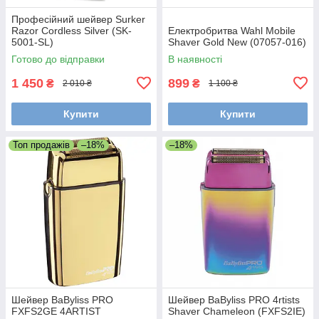
Професійний шейвер Surker
Razor Cordless Silver (SK-
Електробритва Wahl Mobile
5001-SL)
Shaver Gold New (07057-016)
Готово до відправки
В наявності
1 450
899
₴
₴
2 010 ₴
1 100 ₴
Купити
Купити
Топ продажів
–18%
–18%
Шейвер BaByliss PRO
Шейвер BaByliss PRO 4rtists
FXFS2GE 4ARTIST
Shaver Chameleon (FXFS2IE)