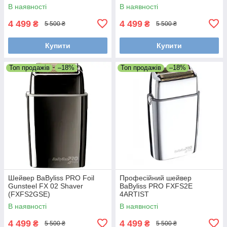
В наявності
В наявності
4 499
4 499
₴
₴
5 500 ₴
5 500 ₴
Купити
Купити
Топ продажів
–18%
Топ продажів
–18%
Шейвер BaByliss PRO Foil
Професійний шейвер
Gunsteel FX 02 Shaver
BaByliss PRO FXFS2E
(FXFS2GSE)
4ARTIST
В наявності
В наявності
4 499
4 499
₴
₴
5 500 ₴
5 500 ₴