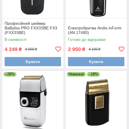
Професійний шейвер
BaByliss PRO FXX3SBE FX3
Електробритва Andis inForm
(FXX3SBE)
(AN 17480)
В наявності
Готово до відправки
4 249
2 950
₴
₴
6 000 ₴
4 100 ₴
Купити
Купити
–28%
Новинка!
–18%