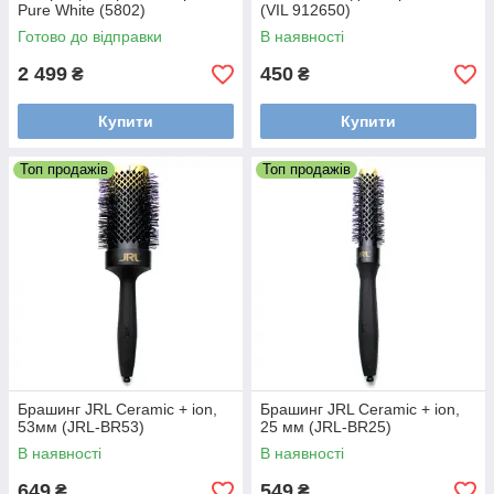
Pure White (5802)
(VIL 912650)
Готово до відправки
В наявності
2 499
450
₴
₴
Купити
Купити
Топ продажів
Топ продажів
Брашинг JRL Ceramic + ion,
Брашинг JRL Ceramic + ion,
53мм (JRL-BR53)
25 мм (JRL-BR25)
В наявності
В наявності
649
549
₴
₴