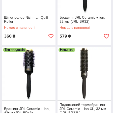
Щітка-ролер Nishman Quiff
Брашинг JRL Ceramic + ion,
Roller
32 мм (JRL-BR32)
Немає в наявності
Немає в наявності
360
579
₴
₴
Топ продажів
Новинка!
Подовжений термобрашинг
Брашинг JRL Ceramic + ion,
JRL Ceramic + ion XL, 32 мм
43мм (JRL-BR43)
(JRL-BR32L)