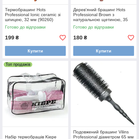
Термобрашинг Hots
Дерев'яний брашинг Hots
Professional Ionic ceramic зі
Professional Brown з
шпицею, 32 мм (90260)
натуральною щетиною, 35
мм (HP9213-BRW)
Готово до відправки
Готово до відправки
199
180
₴
₴
Купити
Купити
Топ продажів
Подовжений брашинг Vilins
Набір термобрашів Kiepe
Professional діаметром 65 мм