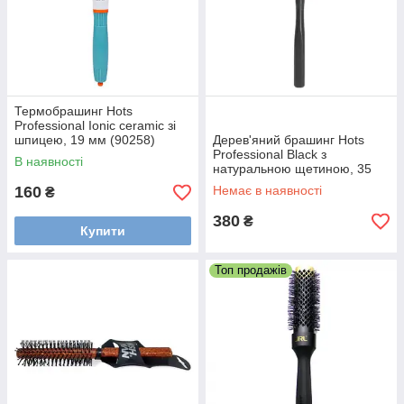
Термобрашинг Hots
Professional Ionic ceramic зі
шпицею, 19 мм (90258)
Дерев'яний брашинг Hots
Professional Black з
В наявності
натуральною щетиною, 35
мм (HP9213-BK)
160
Немає в наявності
₴
380
₴
Купити
Топ продажів