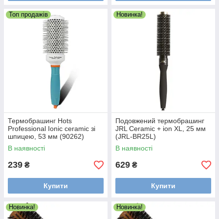
Топ продажів
Новинка!
Термобрашинг Hots
Подовжений термобрашинг
Professional Ionic ceramic зі
JRL Ceramic + ion XL, 25 мм
шпицею, 53 мм (90262)
(JRL-BR25L)
В наявності
В наявності
239
629
₴
₴
Купити
Купити
Новинка!
Новинка!