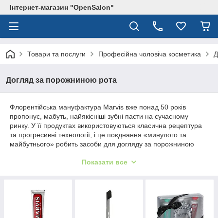
Інтернет-магазин "OpenSalon"
Товари та послуги
Професійна чоловіча косметика
Д
Догляд за порожниною рота
Флорентійська мануфактура Marvis вже понад 50 років
пропонує, мабуть, найякісніші зубні пасти на сучасному
ринку. У її продуктах використовуються класична рецептура
та прогресивні технології, і це поєднання «минулого та
майбутнього» робить засоби для догляду за порожниною
рота по-справжньому ефективними. Зокрема, завдяки
Показати все
спеціальним інгредієнтам зубні пасти Marvis мають стійкий
м'ятний аромат і освіжаючу дію, які здатні позбавити навіть
запаху тютюну.
Бренд Marvis був заснований у середині минулого століття як
сімейна мануфактура, проте досить швидко зарекомендував
себе як виробника по-справжньому ефективних та якісних