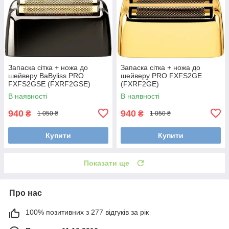
Запаска сітка + ножа до
Запаска сітка + ножа до
шейверу BaByliss PRO
шейверу PRO FXFS2GE
FXFS2GSE (FXRF2GSE)
(FXRF2GE)
В наявності
В наявності
940
940
₴
₴
1 050 ₴
1 050 ₴
Купити
Купити
Показати ще
Про нас
100% позитивних з 277 відгуків за рік