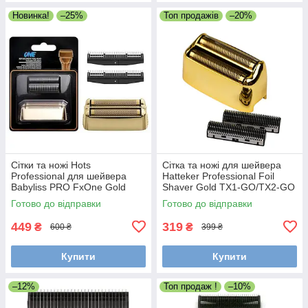
Новинка!
–25%
Топ продажів
–20%
Сітки та ножі Hots
Сітка та ножі для шейвера
Professional для шейвера
Hatteker Professional Foil
Babyliss PRO FxOne Gold
Shaver Gold TX1-GO/TX2-GO
FX79FSGE (HP-FX79RF2GE)
(TX2-02-GO)
Готово до відправки
Готово до відправки
449
319
₴
₴
600 ₴
399 ₴
Купити
Купити
–12%
Топ продаж !
–10%