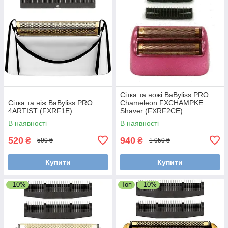
Сітка та ножі BaByliss PRO
Сітка та ніж BaByliss PRO
Chameleon FXCHAMPKE
4ARTIST (FXRF1E)
Shaver (FXRF2CE)
В наявності
В наявності
520
940
₴
₴
590 ₴
1 050 ₴
Купити
Купити
–10%
Топ
–10%