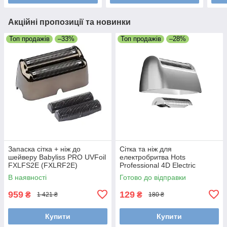
Акційні пропозиції та новинки
Топ продажів
–33%
Топ продажів
–28%
Запаска сітка + ніж до
Сітка та ніж для
шейверу Babyliss PRO UVFoil
електробритва Hots
FXLFS2E (FXLRF2E)
Professional 4D Electric
Shaver LK-1900 (LK-1900-
В наявності
Готово до відправки
001)
959
129
₴
₴
1 421 ₴
180 ₴
Купити
Купити