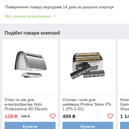
Повернення товару впродовж 14 днів за рахунок покупця
Всі умови повернення
Подібні товари компанії
Сітка та ніж для
Сіточка і ножі для
Ножі
електробритва Hots
шейвера Proline Silver PS-
Gam
Professional 4D Electric
1 (PS-1-01)
Shav
Shaver LK-1900 (LK-1900-
02)
129
499
1 1
₴
₴
180 ₴
001)
Купити
Купити