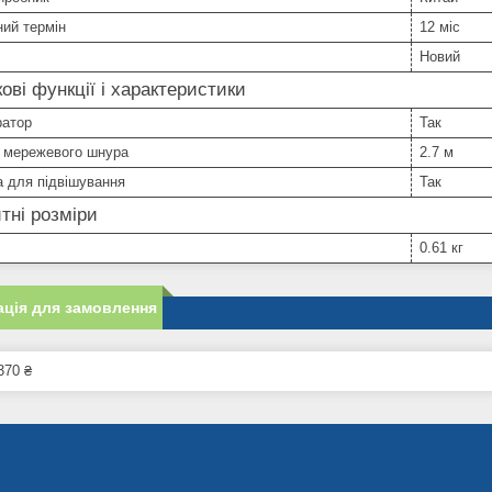
ний термін
12 міс
Новий
ові функції і характеристики
ратор
Так
 мережевого шнура
2.7 м
 для підвішування
Так
тні розміри
0.61 кг
ція для замовлення
370 ₴