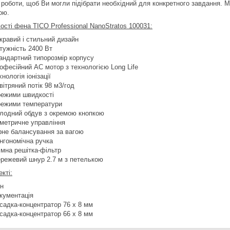
 роботи, щоб Ви могли підібрати необхідний для конкретного завдання
ою.
ості фена TICO Professional NanoStratos 100031:
кравий і стильний дизайн
тужність 2400 Вт
андартний типорозмір корпусу
офесійний AC мотор з технологією Long Life
хнологія іонізації
вітряний потік 98 м3/год
режими швидкості
режими температури
лодний обдув з окремою кнопкою
метричне управління
рне балансування за вагою
нгономічна ручка
імна решітка-фільтр
режевий шнур 2.7 м з петелькою
кті:
н
кументація
садка-концентратор 76 x 8 мм
садка-концентратор 66 x 8 мм