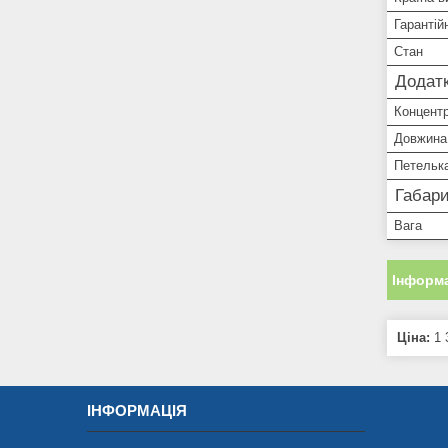
Гарантій
Стан
Додатк
Концент
Довжина
Петелька
Габари
Вага
Інформа
Ціна:
1 
ІНФОРМАЦІЯ