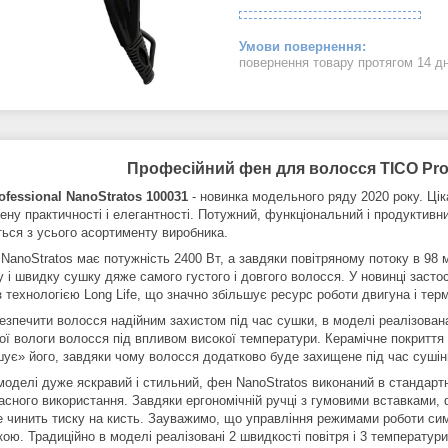
повернення товару протягом 14 д
Професійний фен для волосся TICO Prof
ofessional NanoStratos 100031
- новинка модельного ряду 2020 року. Цік
ену практичності і елегантності. Потужний, функціональний і продуктивни
ться з усього асортименту виробника.
NanoStratos має потужність 2400 Вт, а завдяки повітряному потоку в 98 
у і швидку сушку дяже самого густого і довгого волосся. У новинці засто
 технологією Long Life, що значно збільшує ресурс роботи двигуна і тер
езпечити волосся надійним захистом під час сушки, в моделі реалізована
ої вологи волосся під впливом високої температури. Керамічне покриття 
шує» його, завдяки чому волосся додатково буде захищене під час сушін
оделі дуже яскравий і стильний, фен NanoStratos виконаний в стандартно
ласного використання. Завдяки ергономічній ручці з гумовими вставками,
е чинить тиску на кисть. Зауважимо, що управління режимами роботи си
кою. Традиційно в моделі реалізовані 2 швидкості повітря і 3 температу