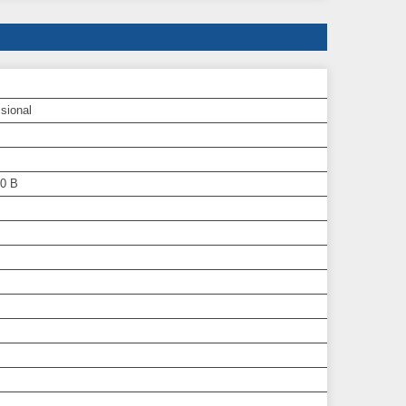
sional
0 В