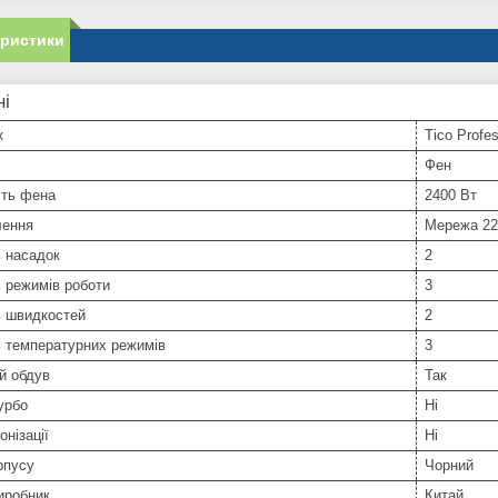
еристики
ні
к
Tico Profes
Фен
сть фена
2400 Вт
лення
Мережа 22
ь насадок
2
ь режимів роботи
3
ь швидкостей
2
ь температурних режимів
3
й обдув
Так
урбо
Ні
онізації
Ні
рпусу
Чорний
иробник
Китай