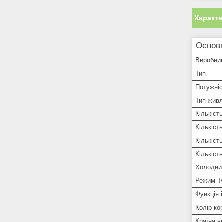
Характ
Основ
Виробни
Тип
Потужні
Тип жив
Кількіст
Кількіст
Кількіст
Кількіст
Холодни
Режим Т
Функція і
Колір ко
Країна в