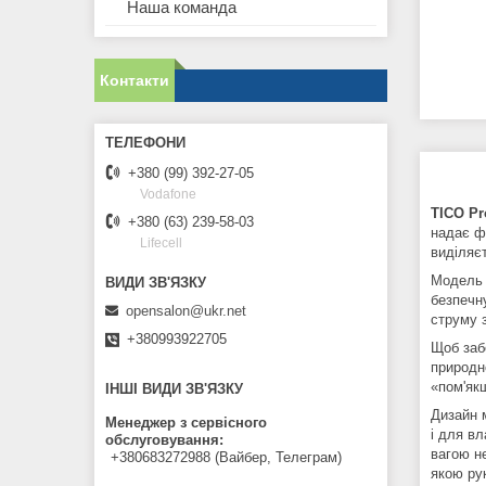
Наша команда
Контакти
+380 (99) 392-27-05
Vodafone
TICO Pr
+380 (63) 239-58-03
надає ф
Lifecell
виділяє
Модель 
безпечн
opensalon@ukr.net
струму з
+380993922705
Щоб заб
природн
«пом'як
ІНШІ ВИДИ ЗВ'ЯЗКУ
Дизайн м
Менеджер з сервісного
і для в
обслуговування
вагою н
+380683272988 (Вайбер, Телеграм)
якою ру