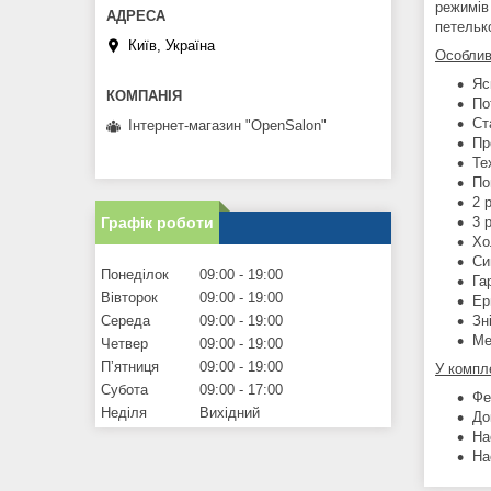
режимів
петельк
Київ, Україна
Особлив
Яс
По
Ст
Інтернет-магазин "OpenSalon"
Пр
Те
По
2 
Графік роботи
3 
Хо
Си
Понеділок
09:00
19:00
Га
Вівторок
09:00
19:00
Ер
Середа
09:00
19:00
Зн
Ме
Четвер
09:00
19:00
Пʼятниця
09:00
19:00
У компле
Субота
09:00
17:00
Фе
Неділя
Вихідний
До
На
На