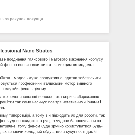
нів
за рахунок покупця
essional Nano Stratos
аве поєднання глянсового і матового виконання корпусу
й фен на всі випадки життя - саме цим ця модель і
м3/год - модель дуже продуктивна, здатна забезпечити
совується професійний італійський мотор змінного
мін служби фена в цілому.
 технологія іонізації волосся, яка сприяє збереженню
решітки так само насичує повітря негативними іонами і
ня.
му типорозмірі, а тому він підходить як для роботи, так
 фен чудово «сидить» в руці, а чудове балансування за
метричне, тому феном буде зручно користуватися будь-
ри, включаючи холодний обдув, що в сукупності дає 6