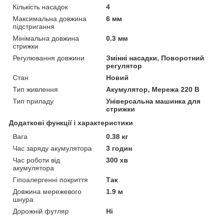
Кількість насадок
4
Максимальна довжина
6 мм
підстригання
Мінімальна довжина
0.3 мм
стрижки
Регулювання довжини
Змінні насадки, Поворотний
регулятор
Стан
Новий
Тип живлення
Акумулятор, Мережа 220 В
Тип приладу
Універсальна машинка для
стрижки
Додаткові функції і характеристики
Вага
0.38 кг
Час заряду акумулятора
3 годин
Час роботи від
300 хв
акумулятора
Гіпоалергенні покриття
Так
Довжина мережевого
1.9 м
шнура
Дорожній футляр
Ні