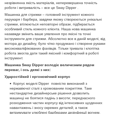
незрівнянна якість матеріалів, неперевершена точність
роботи і витривалість – все це Sway Dipper .
Машинка для стрижки – головний інструмент кожного
перукаря і барбера, завдяки якому створюються унікальні
стрижки, втілюються неповторні образи, підбирається
особливий стиль кожного клієнта. Наша нова машинка
назавжди змінить ваше уявлення про якісні та точні
інструменти для стрижки. Абсолютно все в даній моделі, від
мотора до дизайну, було чітко продумано і створене руками
висококваліфікованих фахівців. Тільки тривала і клопітка
робота змогла дати такий якісний і комфортний в роботі
інструмент.
Машинка Sway Dipper володіє величезним рядом
переваг, і ось деякі з них:
Ударостійкий і ергономічний корпус
Корпус моделі Dipper повністю виконаний з
нержавіючої сталі з хромованим покриттям. Таке
нестандартне дизайнерське рішення дозволить
машинці не боятися падінь з висоти; передчасного
розходження частин корпусу від інтенсивних щоденних
навантажень і зносу окремих деталей; а також
витримувати улюблені барберами дезінфекції вогнем.