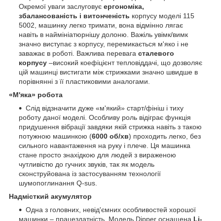
Окремої уваги заслуговує
ергономіка,
збалансованість і витонченість
корпусу моделі 115
5002, машинку легко тримати, вона відмінно лягає
навіть в наймініатюрнішу долоню. Важіль увімк/вимк
значно виступає з корпусу, перемикається м'яко і не
заважає в роботі. Важлива перевага
сталевого
корпусу
–високий коефіцієнт тепловіддачі, що дозволяє
цій машинці вистигати між стрижками значно швидше в
порівнянні з її пластиковими аналогами.
«М'яка» робота
Слід відзначити дуже «м'який» старт/фініш і тиху
роботу даної моделі. Особливу роль відіграє функція
придушення вібрації завдяки якій стрижка навіть з такою
потужною машинкою (
6000 об/хв
) проходить легко, без
сильного навантаження на руку і плече. Ця машинка
стане просто знахідкою для людей з вираженою
чутливістю до гучних звуків, так як модель
сконструйована із застосуванням технології
шумопоглинання Q-sus.
Надмісткий акумулятор
Одна з головних, невід'ємних особливостей хорошої
машинки – працездатність. Модель Dipper оснащена
Li-