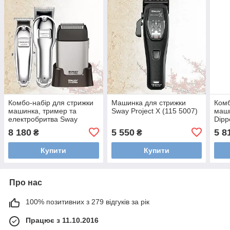
Комбо-набір для стрижки
Машинка для стрижки
Комб
машинка, тример та
Sway Project X (115 5007)
маши
електробритва Sway
Dipp
Dipper, Vester, Shaver Pro
KIT6
8 180
5 550
5 8
₴
₴
Silver (115 KIT1)
Купити
Купити
Про нас
100% позитивних з 279 відгуків за рік
Працює з 11.10.2016