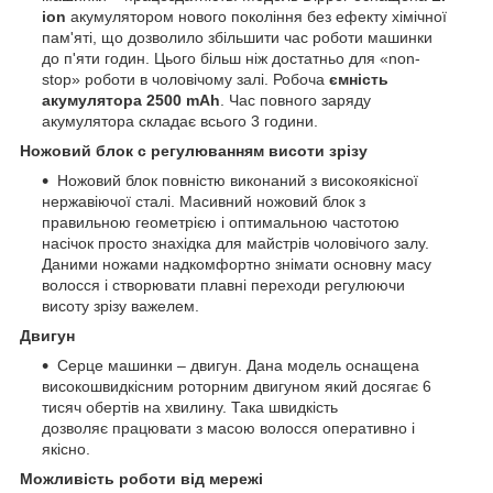
ion
акумулятором нового покоління без ефекту хімічної
пам'яті, що дозволило збільшити час роботи машинки
до п'яти годин. Цього більш ніж достатньо для «non-
stop» роботи в чоловічому залі. Робоча
ємність
акумулятора 2500 mAh
. Час повного заряду
акумулятора складає всього 3 години.
Ножовий блок c регулюванням висоти зрізу
Ножовий блок повністю виконаний з високоякісної
нержавіючої сталі. Масивний ножовий блок з
правильною геометрією і оптимальною частотою
насічок просто знахідка для майстрів чоловічого залу.
Даними ножами надкомфортно знімати основну масу
волосся і створювати плавні переходи регулюючи
висоту зрізу важелем.
Двигун
Серце машинки – двигун. Дана модель оснащена
високошвидкісним роторним двигуном який досягає 6
тисяч обертів на хвилину. Така швидкість
дозволяє працювати з масою волосся оперативно і
якісно.
Можливість роботи від мережі