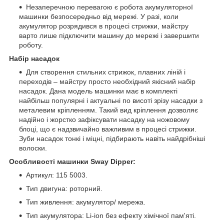
Незаперечною перевагою є робота акумуляторної
машинки безпосередньо від мережі. У разі, коли
акумулятор розрядився в процесі стрижки, майстру
варто лише підключити машину до мережі і завершити
роботу.
Набір насадок
Для створення стильних стрижок, плавних ліній і
переходів – майстру просто необхідний якісний набір
насадок. Дана модель машинки має в комплекті
найбільш популярні і актуальні по висоті зрізу насадки з
металевим кріпленням. Такий вид кріплення дозволяє
надійно і жорстко зафіксувати насадку на ножовому
блоці, що є надзвичайно важливим в процесі стрижки.
Зуби насадок тонкі і міцні, підбирають навіть найдрібніші
волоски.
Особливості машинки Sway Dipper:
Артикул: 115 5003.
Тип двигуна: роторний.
Тип живлення: акумулятор/ мережа.
Тип акумулятора: Li-ion без ефекту хімічної пам'яті.