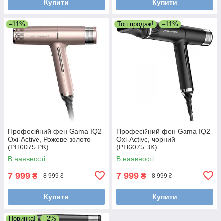
Купити
Купити
–11%
Топ продаж!
–11%
Професійний фен Gama IQ2
Професійний фен Gama IQ2
Oxi-Active, Рожеве золото
Oxi-Active, чорний
(PH6075.PK)
(PH6075.BK)
В наявності
В наявності
7 999
7 999
₴
₴
8 999 ₴
8 999 ₴
Купити
Купити
Новинка!
–2%