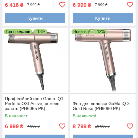
6 416
6 999
₴
₴
7 999 ₴
7 999 ₴
Купити
Купити
Топ продажів
–13%
Новинка!
–12%
Професійний фен Gama IQ1
Perfetto OXI-Active, рожеве
Фен для волосся GaMa iQ 3
золото (PH6065.PK)
Gold Rose (PH6080.PK)
В наявності
В наявності
6 999
8 799
₴
₴
7 999 ₴
10 000 ₴