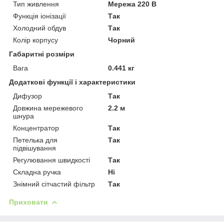
Тип живлення
Мережа 220 В
Функція іонізації
Так
Холодний обдув
Так
Колір корпусу
Чорний
Габаритні розміри
Вага
0.441 кг
Додаткові функції і характеристики
Дифузор
Так
Довжина мережевого
2.2 м
шнура
Концентратор
Так
Петелька для
Так
підвішування
Регулювання швидкості
Так
Складна ручка
Ні
Знімний сітчастий фільтр
Так
Приховати