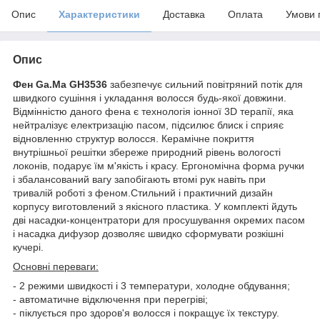
Опис
Характеристики
Доставка
Оплата
Умови 
Опис
Фен Ga.Ma GH3536
забезпечує сильний повітряний потік для
швидкого сушіння і укладання волосся будь-якої довжини.
Відмінністю даного фена є технологія іонної 3D терапії, яка
нейтралізує електризацію пасом, підсилює блиск і сприяє
відновленню структур волосся. Керамічне покриття
внутрішньої решітки збереже природний рівень вологості
локонів, подарує їм м'якість і красу. Ергономічна форма ручки
і збалансований вагу запобігають втомі рук навіть при
тривалій роботі з феном.Стильний і практичний дизайн
корпусу виготовлений з якісного пластика. У комплекті йдуть
дві насадки-концентратори для просушування окремих пасом
і насадка дифузор дозволяє швидко сформувати розкішні
кучері.
Основні переваги:
- 2 режими швидкості і 3 температури, холодне обдування;
- автоматичне відключення при перегріві;
- піклується про здоров'я волосся і покращує їх текстуру.