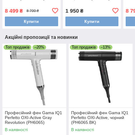
8 499
1 950
8 7
₴
₴
8 700 ₴
Купити
Купити
Акційні пропозиції та новинки
Топ продажів
–20%
Топ продажів
–13%
Професійний фен Gama IQ1
Професійний фен Gama IQ1
Perfetto OXI-Active Gray
Perfetto OXI-Active, чорний
Revolution (PH6065)
(PH6065.BK)
В наявності
В наявності