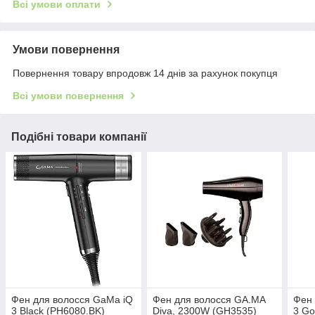
Всі умови оплати
Умови повернення
Повернення товару впродовж 14 днів за рахунок покупця
Всі умови повернення
Подібні товари компанії
Фен для волосся GaMa iQ
Фен для волосся GA.MA
Фен 
3 Black (PH6080.BK)
Diva, 2300W (GH3535)
3 Go