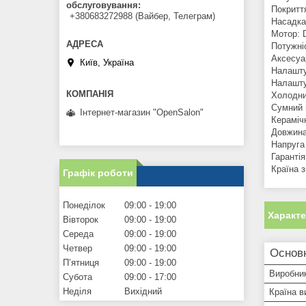
обслуговування
Покриття
+380683272988 (Вайбер, Телеграм)
Насадка
Мотор: 
Потужніс
Аксесуа
Київ, Україна
Налашту
Налашту
Холодни
Сумний 
Інтернет-магазин "OpenSalon"
Керамічн
Довжина
Напруга 
Гарантія
Країна з
Графік роботи
Понеділок
09:00
19:00
Характ
Вівторок
09:00
19:00
Середа
09:00
19:00
Четвер
09:00
19:00
Основ
Пʼятниця
09:00
19:00
Виробни
Субота
09:00
17:00
Неділя
Вихідний
Країна в