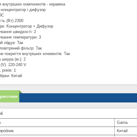
 внутрішніх компонентів - кераміка
-концентратор і дифузор
DC
ть (Вт) 2300
ри: Концентратор + Дифузор
вання швидкості: 2
вання температури: 3
й обдув: Так
повітряний фільтр: Так
е покриття внутрішніх елементів: Так
 шнура (м.): 2
(V): 220-240 V
, років: 1
бірки: Китай
еристики
ні
к
Gama
иробник
Китай