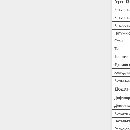
Гарантій
Кількіст
Кількіст
Кількіст
Потужні
Стан
Тип
Тип жив
Функція і
Холодни
Колір ко
Додатк
Дифузор
Довжина
Концент
Петелька
Регулюв