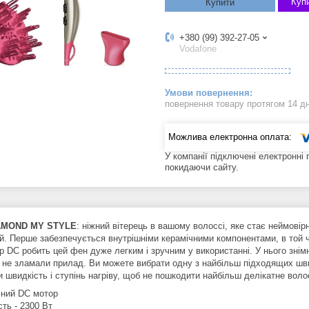
Купи
Купити
+380 (99) 392-27-05
Vodafone
повернення товару протягом 14 д
У компанії підключені електронні
покидаючи сайту.
AMOND MY STYLE
: ніжний вітерець в вашому волоссі, яке стає неймовір
й. Перше забезпечується внутрішніми керамічними компонентами, в той ч
р DC робить цей фен дуже легким і зручним у використанні. У нього знім
 не зламали прилад. Ви можете вибрати одну з найбільш підходящих шви
и швидкість і ступінь нагріву, щоб не пошкодити найбільш делікатне воло
чний DC мотор
ть - 2300 Вт