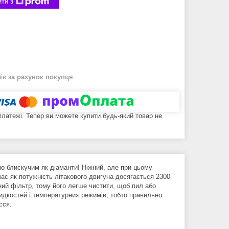
ти з
нів
за рахунок покупця
 платежі. Тепер ви можете купити будь-який товар не
но блискучим як діаманти! Ніжний, але при цьому
ас як потужність літакового двигуна досягається 2300
ний фільтр, тому його легше чистити, щоб пил або
дкостей і температурних режимів, тобто правильно
сся.