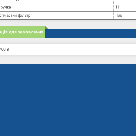
 ручка
Ні
сітчастий фільтр
Так
ція для замовлення
760 ₴