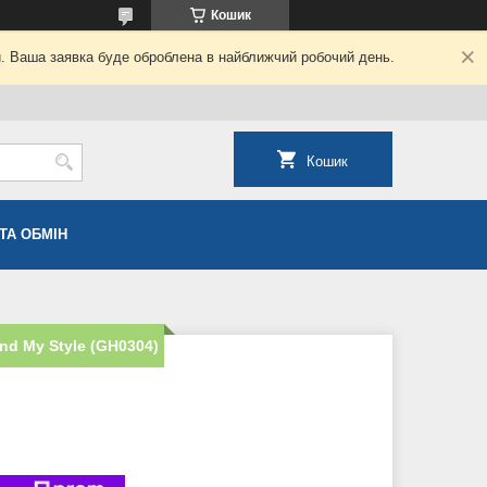
Кошик
й. Ваша заявка буде оброблена в найближчий робочий день.
Кошик
ТА ОБМІН
d My Style (GH0304)