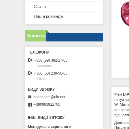
Статті
Наша команда
Контакти
+380 (99) 392-27-05
Vodafone
+380 (63) 239-58-03
Lifecell
Фен DI
opensalon@ukr.net
потужни
+380993922705
W. Мото
волосся
підібрат
ІНШІ ВИДИ ЗВ'ЯЗКУ
Довгові
Менеджер з сервісного
Потужніс