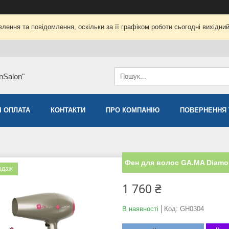
лення та повідомлення, оскільки за її графіком роботи сьогодні вихідни
nSalon"
І ОПЛАТА
КОНТАКТИ
ПРО КОМПАНІЮ
ПОВЕРНЕННЯ 
Фен для волос GA.MA Diamon
одаж
1 760 ₴
В наявності
Код:
GH0304