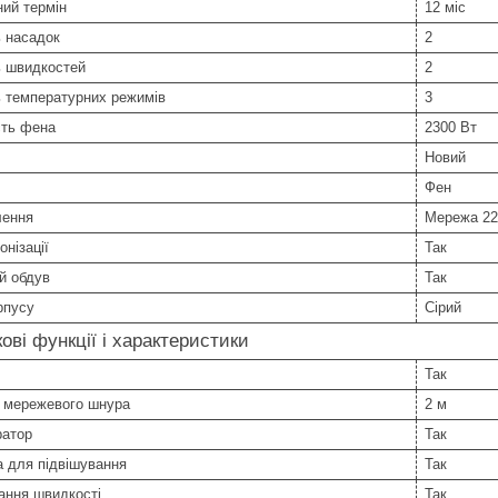
ний термін
12 міс
ь насадок
2
ь швидкостей
2
ь температурних режимів
3
сть фена
2300 Вт
Новий
Фен
лення
Мережа 22
онізації
Так
й обдув
Так
рпусу
Сірий
ові функції і характеристики
Так
 мережевого шнура
2 м
ратор
Так
 для підвішування
Так
ання швидкості
Так