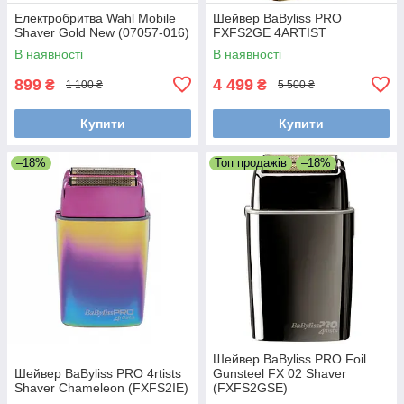
Електробритва Wahl Mobile
Шейвер BaByliss PRO
Shaver Gold New (07057-016)
FXFS2GE 4ARTIST
В наявності
В наявності
899
4 499
₴
₴
1 100 ₴
5 500 ₴
Купити
Купити
–18%
Топ продажів
–18%
Шейвер BaByliss PRO Foil
Шейвер BaByliss PRO 4rtists
Gunsteel FX 02 Shaver
Shaver Chameleon (FXFS2IE)
(FXFS2GSE)