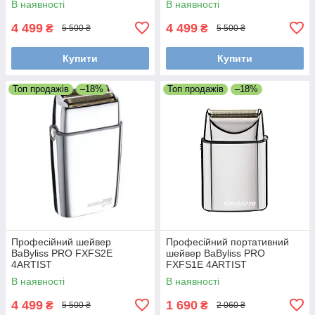
В наявності
В наявності
4 499
4 499
₴
₴
5 500 ₴
5 500 ₴
Купити
Купити
Топ продажів
–18%
Топ продажів
–18%
Професійний шейвер
Професійний портативний
BaByliss PRO FXFS2E
шейвер BaByliss PRO
4ARTIST
FXFS1E 4ARTIST
В наявності
В наявності
4 499
1 690
₴
₴
5 500 ₴
2 060 ₴