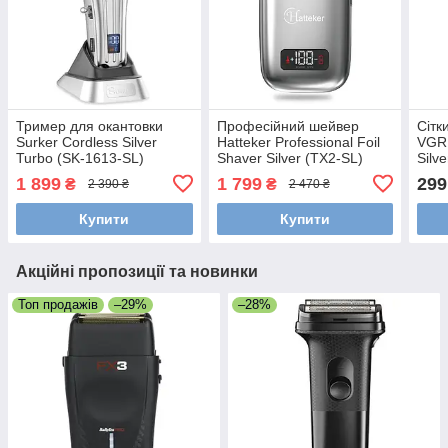
Тример для окантовки
Професійний шейвер
Сітк
Surker Сordless Silver
Hatteker Professional Foil
VGR 
Turbo (SK-1613-SL)
Shaver Silver (TX2-SL)
Silv
1 899
1 799
299
₴
₴
2 390 ₴
2 470 ₴
Купити
Купити
Акційні пропозиції та новинки
Топ продажів
–29%
–28%