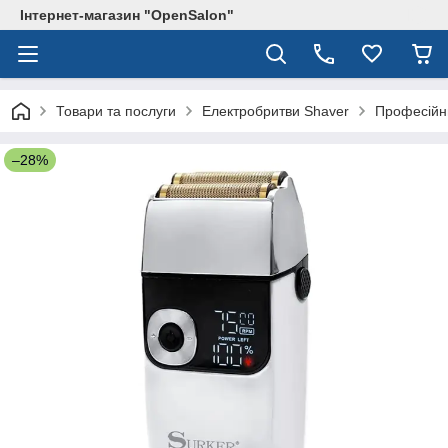
Інтернет-магазин "OpenSalon"
Товари та послуги
Електробритви Shaver
Професійни
–28%