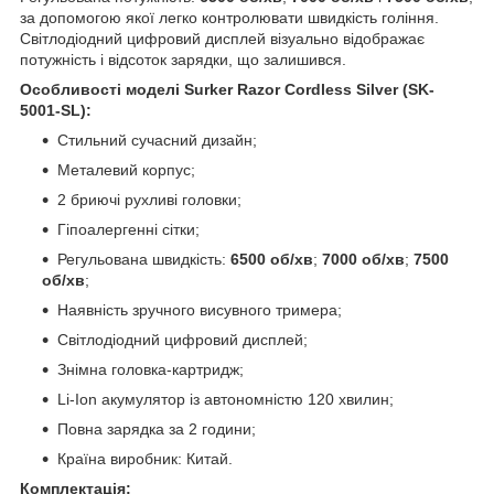
за допомогою якої легко контролювати швидкість гоління.
Світлодіодний цифровий дисплей візуально відображає
потужність і відсоток зарядки, що залишився.
Особливості моделі Surker Razor Cordless Silver (SK-
5001-SL):
Стильний сучасний дизайн;
Металевий корпус;
2 бриючі рухливі головки;
Гіпоалергенні сітки;
Регульована швидкість:
6500 об/хв
;
7000 об/хв
;
7500
об/хв
;
Наявність зручного висувного тримера;
Світлодіодний цифровий дисплей;
Знімна головка-картридж;
Li-Ion акумулятор із автономністю 120 хвилин;
Повна зарядка за 2 години;
Країна виробник: Китай.
Комплектація: