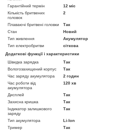
Гарантійний термін
12 міс
Кількість бритвених
2
головок
Плаваючі бритвені головки
Так
Стан
Новий
Тип живлення
Акумулятор
Тип електробритви
сіткова
Додаткові функції і характеристики
Швидка зарядка
Так
Вологозахищений корпус
Так
Час заряду акумулятора
2 годин
Час роботи від
120 хв
акумулятора
Дисплей
Так
Захисна кришка
Так
Індикатор залишкового
Так
заряду
Тип акумулятора
Li-Ion
Тример
Так