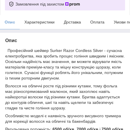
Замовлення під захистом
Опис
Характеристики
Доставка
Оплата
Умови п
Опис
Професійний шейвер Surker Razor Cordless Silver - сучасна
електробритва, яка зробить процес гоління швидким і якісним.
Оскільки надійність має значення, ви можете відчувати якість
матеріалів преміум-класу та міцну конструкцію щоразу, коли
голитеся. Сучасні функції роблять його унікальним, потужним
із тихим роторним двигуном.
Волосся на обличчі росте під різними кутами, тому фольга
має різноспрямований малюнок, який захоплює навіть
найкоротші волоски під різними кутами. Бритва адаптується
до контурів обличчя, шиї та навіть щелепи та забезпечує
гладке та чисте гоління щоразу.
Особливістю моделі є наявність зручного висувного тримера
для корекції волосся на обличчі та бакенбардів.
Регульована потужність:
6500 об/хв
,
7000 об/хв
і
7500 об/хв
,