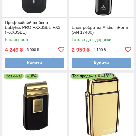
Професійний шейвер
BaByliss PRO FXX3SBE FX3
Електробритва Andis inForm
(FXX3SBE)
(AN 17480)
В наявності
Готово до відправки
4 249
2 950
₴
₴
6 000 ₴
4 100 ₴
Купити
Купити
Новинка!
–18%
Топ продажів
–18%