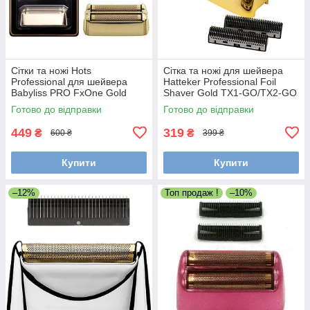
Сітки та ножі Hots
Сітка та ножі для шейвера
Professional для шейвера
Hatteker Professional Foil
Babyliss PRO FxOne Gold
Shaver Gold TX1-GO/TX2-GO
FX79FSGE (HP-FX79RF2GE)
(TX2-02-GO)
Готово до відправки
Готово до відправки
449
319
₴
₴
600 ₴
399 ₴
Купити
Купити
–12%
Топ продаж !
–10%