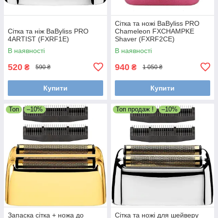
Сітка та ножі BaByliss PRO
Сітка та ніж BaByliss PRO
Chameleon FXCHAMPKE
4ARTIST (FXRF1E)
Shaver (FXRF2CE)
В наявності
В наявності
520
940
₴
₴
590 ₴
1 050 ₴
Купити
Купити
Топ
–10%
Топ продаж !
–10%
Запаска сітка + ножа до
Сітка та ножі для шейверу