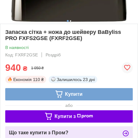
Запаска сітка + ножа до шейверу BaByliss
PRO FXFS2GSE (FXRF2GSE)
В наявності
Код: FXRF2GSE
Роздріб
940
₴
1 050 ₴
Економія
110 ₴
Залишилось
23 дні
Купити
або
Купити з
Що таке купити з Пром?