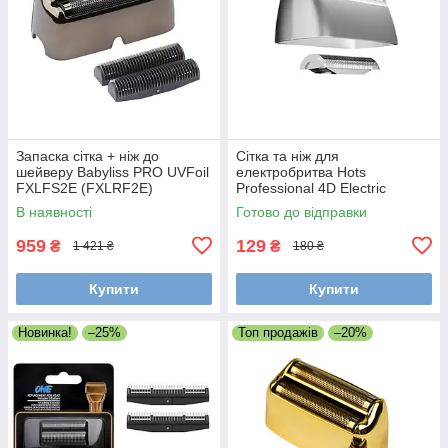
Запаска сітка + ніж до
Сітка та ніж для
шейверу Babyliss PRO UVFoil
електробритва Hots
FXLFS2E (FXLRF2E)
Professional 4D Electric
Shaver LK-1900 (LK-1900-
В наявності
Готово до відправки
001)
959
129
₴
₴
1 421 ₴
180 ₴
Купити
Купити
Новинка!
–25%
Топ продажів
–20%