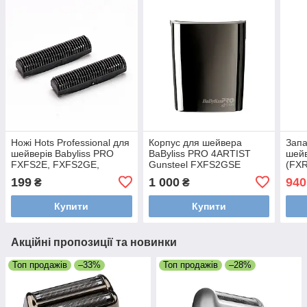
Ножі Hots Professional для
Корпус для шейвера
Запа
шейверів Babyliss PRO
BaByliss PRO 4ARTIST
шей
FXFS2E, FXFS2GE,
Gunsteel FXFS2GSE
(FX
FXFS2GSE, 2 шт (HP-
(FXFS2GSE-001)
199
1 000
940
₴
₴
FXRF2-01)
Купити
Купити
Акційні пропозиції та новинки
Топ продажів
–33%
Топ продажів
–28%