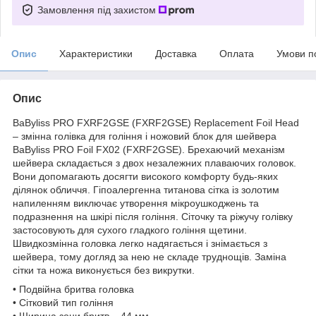
Замовлення під захистом
Опис
Характеристики
Доставка
Оплата
Умови п
Опис
BaByliss PRO FXRF2GSE (FXRF2GSE) Replacement Foil Head
– змінна голівка для гоління і ножовий блок для шейвера
BaByliss PRO Foil FX02 (FXRF2GSE). Брехаючий механізм
шейвера складається з двох незалежних плаваючих головок.
Вони допомагають досягти високого комфорту будь-яких
ділянок обличчя. Гіпоалергенна титанова сітка із золотим
напиленням виключає утворення мікроушкоджень та
подразнення на шкірі після гоління. Сіточку та ріжучу голівку
застосовують для сухого гладкого гоління щетини.
Швидкозмінна головка легко надягається і знімається з
шейвера, тому догляд за нею не складе труднощів. Заміна
сітки та ножа виконується без викрутки.
• Подвійна бритва головка
• Сітковий тип гоління
• Ширина зони бритв – 44 мм.