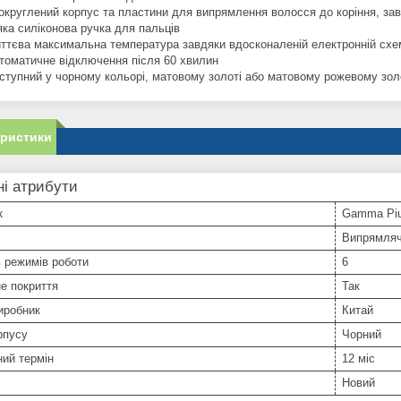
округлений корпус та пластини для випрямлення волосся до коріння, зав
яка силіконова ручка для пальців
ттєва максимальна температура завдяки вдосконаленій електронній схе
томатичне відключення після 60 хвилин
ступний у чорному кольорі, матовому золоті або матовому рожевому золо
еристики
і атрибути
к
Gamma Pi
Випрямляч
ь режимів роботи
6
е покриття
Так
иробник
Китай
рпусу
Чорний
ний термін
12 міс
Новий