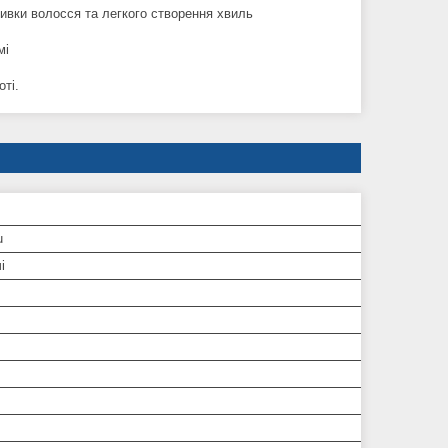
ивки волосся та легкого створення хвиль
мі
ті.
u
і