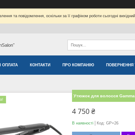
лення та повідомлення, оскільки за її графіком роботи сьогодні вихідни
nSalon"
І ОПЛАТА
КОНТАКТИ
ПРО КОМПАНІЮ
ПОВЕРНЕННЯ 
Утюжок для волосся Gamma P
а!
4 750 ₴
В наявності
Код:
GP+26