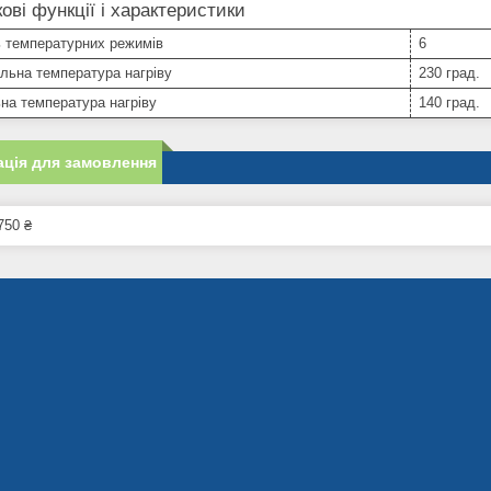
ові функції і характеристики
ь температурних режимів
6
льна температура нагріву
230 град.
на температура нагріву
140 град.
ція для замовлення
750 ₴