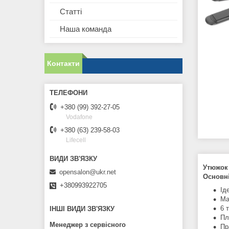
Статті
Наша команда
Контакти
+380 (99) 392-27-05
Vodafone
+380 (63) 239-58-03
Lifecell
Утюжок 
opensalon@ukr.net
Основні
+380993922705
Ід
Ма
6 
ІНШІ ВИДИ ЗВ'ЯЗКУ
Пл
Менеджер з сервісного
Пр