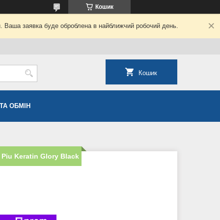
Кошик
й. Ваша заявка буде оброблена в найближчий робочий день.
Кошик
ТА ОБМІН
iu Keratin Glory Black