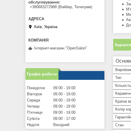
обслуговування
За
+380683272988 (Вайбер, Телеграм)
М'
Ми
Ав
До
Київ, Україна
Характ
Інтернет-магазин "OpenSalon"
Основн
Виробни
Графік роботи
Тип
Кількіст
Понеділок
09:00
19:00
Керамічн
Вівторок
09:00
19:00
Середа
09:00
19:00
Країна в
Четвер
09:00
19:00
Колір ко
Пʼятниця
09:00
19:00
Гарантій
Субота
09:00
17:00
Неділя
Вихідний
Стан