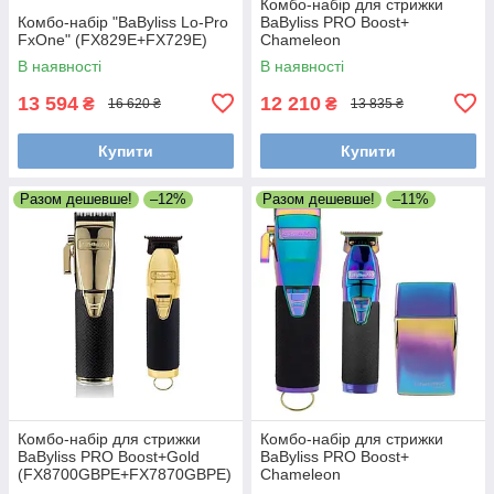
Комбо-набір для стрижки
Комбо-набір "BaByliss Lo-Pro
BaByliss PRO Boost+
FxOne" (FX829E+FX729E)
Chameleon
(FX8700IBPE+FX7870IBPE)
В наявності
В наявності
13 594
12 210
₴
₴
16 620 ₴
13 835 ₴
Купити
Купити
Разом дешевше!
–12%
Разом дешевше!
–11%
Комбо-набір для стрижки
Комбо-набір для стрижки
BaByliss PRO Boost+Gold
BaByliss PRO Boost+
(FX8700GBPE+FX7870GBPE)
Chameleon
(FX8700IBPE+FX7870IBPE+F