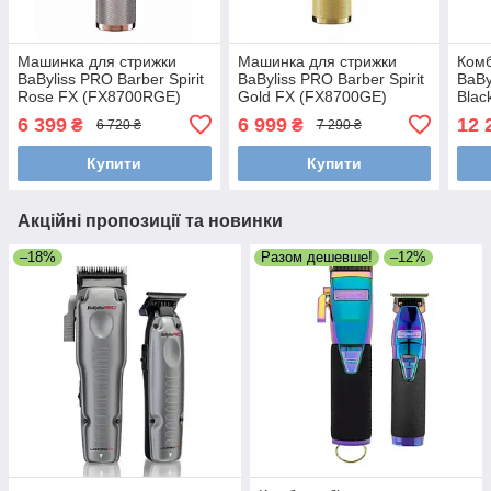
Машинка для стрижки
Машинка для стрижки
Комб
BaByliss PRO Barber Spirit
BaByliss PRO Barber Spirit
BaBy
Rose FX (FX8700RGE)
Gold FX (FX8700GE)
Blac
(FX
6 399
6 999
12 
₴
₴
6 720 ₴
7 290 ₴
Купити
Купити
Акційні пропозиції та новинки
–18%
Разом дешевше!
–12%