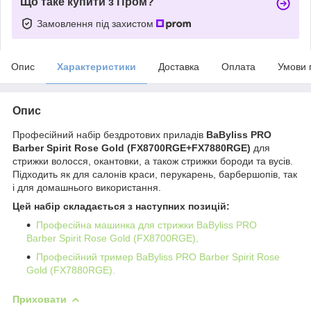
Що таке купити з Пром?
Замовлення під захистом
Опис
Характеристики
Доставка
Оплата
Умови 
Опис
Професійний набір бездротових приладів
BaByliss PRO
Barber Spirit Rose Gold (FX8700RGE+FX7880RGE)
для
стрижки волосся, окантовки, а також стрижки бороди та вусів.
Підходить як для салонів краси, перукарень, барбершопів, так
і для домашнього використання.
Цей набір складається з наступних позицій:
Професійна машинка для стрижки BaByliss PRO
Barber Spirit Rose Gold (FX8700RGE),
Професійний тример BaByliss PRO Barber Spirit Rose
Gold (FX7880RGE).
Приховати