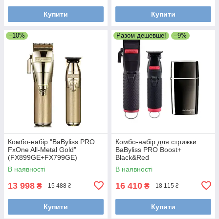
Купити
Купити
–10%
Разом дешевше!
–9%
Комбо-набір "BaByliss PRO
Комбо-набір для стрижки
FxOne All-Metal Gold"
BaByliss PRO Boost+
(FX899GE+FX799GE)
Black&Red
(FX8700RBPE+FX7870RBPE+
В наявності
В наявності
FXFS2GSE)
13 998
16 410
₴
₴
15 488 ₴
18 115 ₴
Купити
Купити