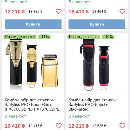
В наявності
В наявності
XFS2IE)
12 210
16 410
₴
₴
13 835 ₴
18 464 ₴
Купити
Купити
Разом дешевше!
–11%
Разом дешевше!
–10%
Комбо-набір для стрижки
Комбо-набір для стрижки
BaByliss PRO Boost+Gold
BaByliss PRO Boost+
(FX8700GBPE+FX7870GBPE
Black&Red
+FXFS2GE)
(FX8700RBPE+FX7870RBPE)
В наявності
В наявності
16 410
12 210
₴
₴
18 415 ₴
13 535 ₴