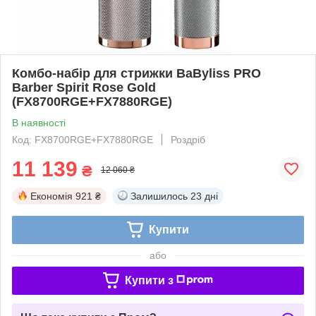
Комбо-набір для стрижки BaByliss PRO
Barber Spirit Rose Gold
(FX8700RGE+FX7880RGE)
В наявності
Код: FX8700RGE+FX7880RGE
Роздріб
11 139
₴
12 060 ₴
Економія
921 ₴
Залишилось
23 дні
Купити
або
Купити з