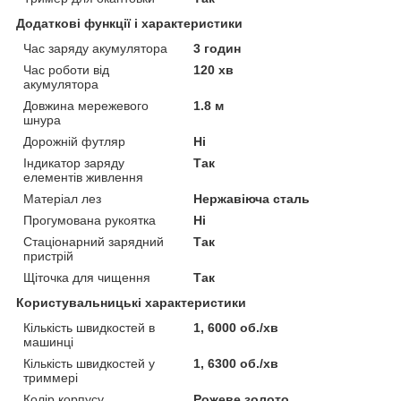
Додаткові функції і характеристики
Час заряду акумулятора
3 годин
Час роботи від
120 хв
акумулятора
Довжина мережевого
1.8 м
шнура
Дорожній футляр
Ні
Індикатор заряду
Так
елементів живлення
Матеріал лез
Нержавіюча сталь
Прогумована рукоятка
Ні
Стаціонарний зарядний
Так
пристрій
Щіточка для чищення
Так
Користувальницькі характеристики
Кількість швидкостей в
1, 6000 об./хв
машинці
Кількість швидкостей у
1, 6300 об./хв
триммері
Колір корпусу
Рожеве золото