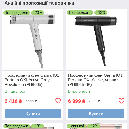
Акційні пропозиції та новинки
Топ продажів
–20%
Топ продажів
–13%
Професійний фен Gama IQ1
Професійний фен Gama IQ1
Perfetto OXI-Active Gray
Perfetto OXI-Active, чорний
Revolution (PH6065)
(PH6065.BK)
В наявності
В наявності
6 416
6 999
₴
₴
7 999 ₴
7 999 ₴
Купити
Купити
Топ продажів
–13%
Новинка!
–12%