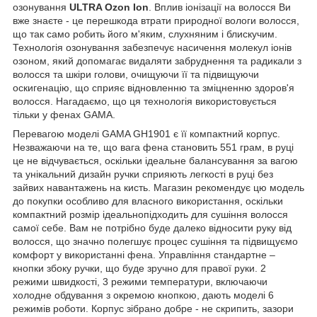
озонування
ULTRA Ozon Ion
. Вплив іонізації на волосся Ви
вже знаєте - це перешкода втрати природної вологи волосся,
що так само робить його м'яким, слухняним і блискучим.
Технологія озонування забезпечує насичення молекул іонів
озоном, який допомагає видаляти забруднення та радикали з
волосся та шкіри голови, очищуючи її та підвищуючи
оскигенацію, що сприяє відновленню та зміцненню здоров'я
волосся. Нагадаємо, що ця технологія використовується
тільки у фенах GAMA.
Перевагою моделі GAMA GH1901 є її компактний корпус.
Незважаючи на те, що вага фена становить 551 грам, в руці
це не відчувається, оскільки ідеальне балансування за вагою
та унікальний дизайн ручки сприяють легкості в руці без
зайвих навантажень на кисть. Магазин рекомендує цю модель
до покупки особливо для власного використання, оскільки
компактний розмір ідеальнопідходить для сушіння волосся
самої себе. Вам не потрібно буде далеко відносити руку від
волосся, що значно полегшує процес сушіння та підвищуємо
комфорт у використанні фена. Управління стандартне –
кнопки збоку ручки, що буде зручно для правої руки. 2
режими швидкості, 3 режими температури, включаючи
холодне обдування з окремою кнопкою, дають моделі 6
режимів роботи. Корпус зібрано добре - не скрипить, зазори