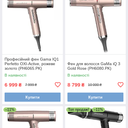
Професійний фен Gama IQ1
Perfetto OXI-Active, рожеве
Фен для волосся GaMa iQ 3
золото (PH6065.PK)
Gold Rose (PH6080.PK)
В наявності
В наявності
6 999
8 799
₴
₴
7 999 ₴
10 000 ₴
Купити
Купити
–11%
Топ продаж!
–11%