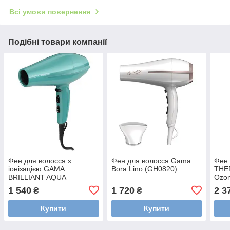
Всі умови повернення
Подібні товари компанії
Фен для волосся з
Фен для волосся Gama
Фен 
іонізацією GAMA
Bora Lino (GH0820)
THE
BRILLIANT AQUA
Ozon
THERAPY (GH5015)
1 540
1 720
2 3
₴
₴
Купити
Купити