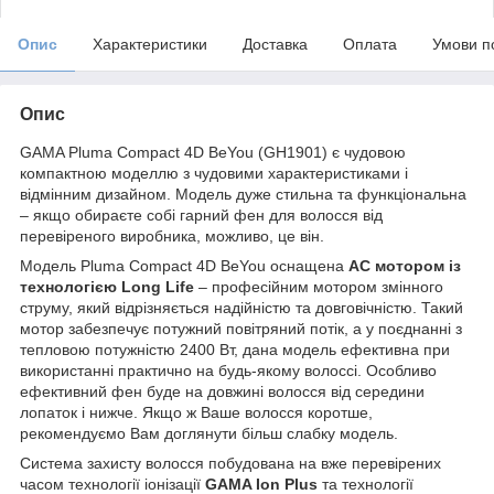
Опис
Характеристики
Доставка
Оплата
Умови п
Опис
GAMA Pluma Compact 4D BeYou (GH1901) є чудовою
компактною моделлю з чудовими характеристиками і
відмінним дизайном. Модель дуже стильна та функціональна
– якщо обираєте собі гарний фен для волосся від
перевіреного виробника, можливо, це він.
Модель Pluma Compact 4D BeYou оснащена
AC мотором із
технологією Long Life
– професійним мотором змінного
струму, який відрізняється надійністю та довговічністю. Такий
мотор забезпечує потужний повітряний потік, а у поєднанні з
тепловою потужністю 2400 Вт, дана модель ефективна при
використанні практично на будь-якому волоссі. Особливо
ефективний фен буде на довжині волосся від середини
лопаток і нижче. Якщо ж Ваше волосся коротше,
рекомендуємо Вам доглянути більш слабку модель.
Система захисту волосся побудована на вже перевірених
часом технології іонізації
GAMA Ion Plus
та технології