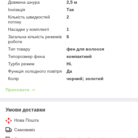
Довжина шнура
2,5 м
Іонізація
Так
Кількість швидкостей
2
потоку
Насадки у комплекті
1
Загальна кількість режимів
6
роботи
Тип товару
фен для волосся
Типорозмер фена
компактний
Турбо режим
Ні.
Функція холодного повітря
Да
Колір
чорний; золотий
Приховати
Умови доставки
Нова Пошта
Самовивіз