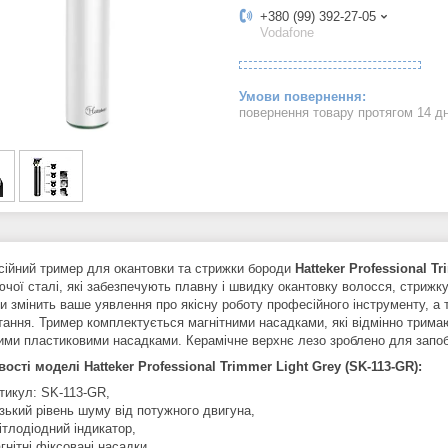
+380 (99) 392-27-05
Vodafone
повернення товару протягом 14 д
йний тример для окантовки та стрижки бороди
Hatteker Professional T
ючої сталі, які забезпечують плавну і швидку окантовку волосся, стрижк
и змінить ваше уявлення про якісну роботу професійного інструменту, 
ання. Тример комплектується магнітними насадками, які відмінно тримают
ими пластиковими насадками. Керамічне верхнє лезо зроблено для запобіг
ості моделі Hatteker Professional Trimmer Light Grey (SK-113-GR):
тикул: SK-113-GR,
зький рівень шуму від потужного двигуна,
ітлодіодний індикатор,
гнітні фіксовані насадки,