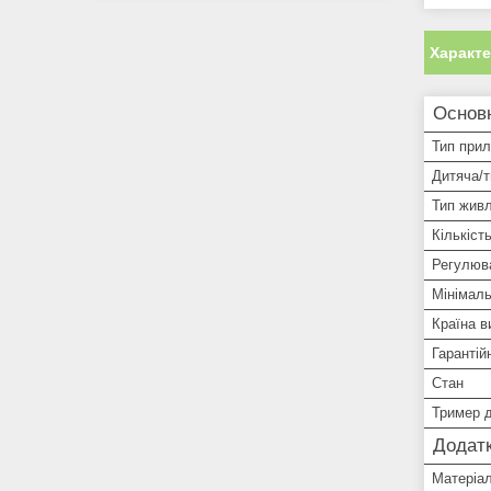
Характ
Основ
Тип при
Дитяча/т
Тип жив
Кількіст
Регулюв
Мінімал
Країна в
Гарантій
Стан
Тример д
Додатк
Матеріал