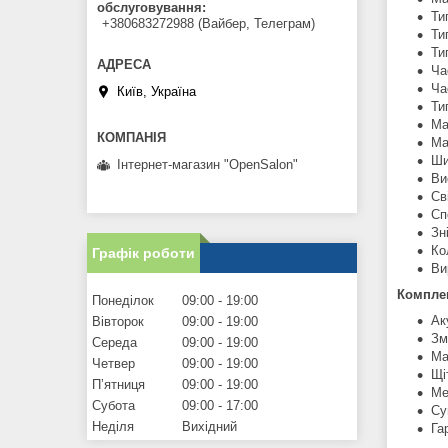
обслуговування
Ти
+380683272988 (Вайбер, Телеграм)
Ти
Ти
Ча
Ча
Київ, Україна
Ти
Ма
Ма
Ши
Інтернет-магазин "OpenSalon"
Ви
Св
Сп
Зн
Ко
Графік роботи
Ви
Комплек
Понеділок
09:00
19:00
Ак
Вівторок
09:00
19:00
Зм
Середа
09:00
19:00
Ма
Четвер
09:00
19:00
Щі
Пʼятниця
09:00
19:00
Ме
Субота
09:00
17:00
Су
Неділя
Вихідний
Га