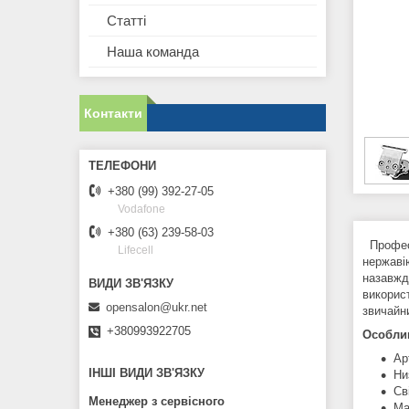
Статті
Наша команда
Контакти
+380 (99) 392-27-05
Vodafone
+380 (63) 239-58-03
Професі
Lifecell
нержаві
назавжд
використ
opensalon@ukr.net
звичайн
+380993922705
Особлив
Ар
ІНШІ ВИДИ ЗВ'ЯЗКУ
Ни
Св
Менеджер з сервісного
Ма