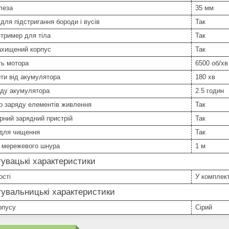
леза
35 мм
для підстригання бороди і вусів
Так
тример для тіла
Так
ахищений корпус
Так
ть мотора
6500 об/хв
ти від акумулятора
180 хв
яду акумулятора
2.5 годин
р заряду елементів живлення
Так
рний зарядний пристрій
Так
 для чищення
Так
 мережевого шнура
1 м
увацькi характеристики
ості
У комплект
увальницькі характеристики
рпусу
Сірий