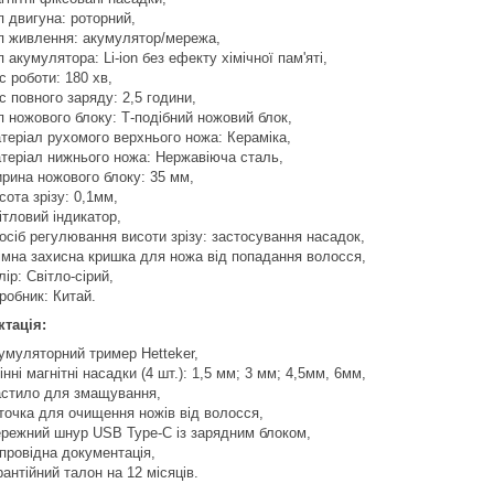
п двигуна: роторний,
п живлення: акумулятор/мережа,
п акумулятора: Li-ion без ефекту хімічної пам'яті,
с роботи: 180 хв,
с повного заряду: 2,5 години,
п ножового блоку: Т-подібний ножовий блок,
теріал рухомого верхнього ножа: Кераміка,
теріал нижнього ножа: Нержавіюча сталь,
рина ножового блоку: 35 мм,
сота зрізу: 0,1мм,
ітловий індикатор,
осіб регулювання висоти зрізу: застосування насадок,
імна захисна кришка для ножа від попадання волосся,
лір: Світло-сірий,
робник: Китай.
тація:
умуляторний тример Hetteker,
інні магнітні насадки (4 шт.): 1,5 мм; 3 мм; 4,5мм, 6мм,
стило для змащування,
точка для очищення ножів від волосся,
режний шнур USB Type-C із зарядним блоком,
провідна документація,
рантійний талон на 12 місяців.