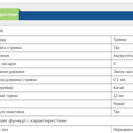
еристики
ні
ладу
Тример
иха стрижка
Так
лення
Акумулято
ь насадок
4
ання довжини
Змінні нас
ьна довжина стрижки
0.1 мм
иробник
Китай
ний термін
12 міс
Новий
ля окантовки
Так
ові функції і характеристики
 лез
Нержавіюч