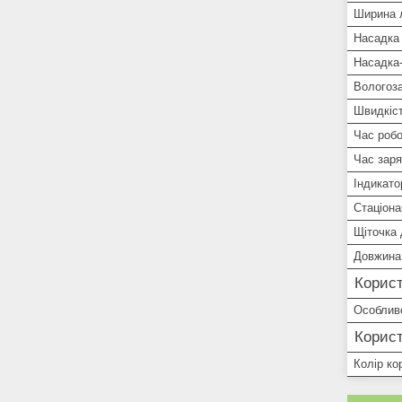
Ширина 
Насадка 
Насадка-
Вологоз
Швидкіс
Час робо
Час зар
Індикато
Стаціона
Щіточка
Довжина
Корист
Особлив
Корист
Колір ко