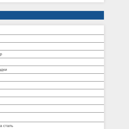
р
адки
а сталь