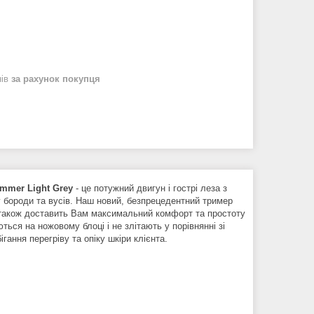
нів
за рахунок покупця
rimmer Light Grey
- це потужний двигун і гострі леза з
у бороди та вусів. Наш новий, безпрецедентний тример
а також доставить Вам максимальний комфорт та простоту
ься на ножовому блоці і не злітають у порівнянні зі
ання перегріву та опіку шкіри клієнта.