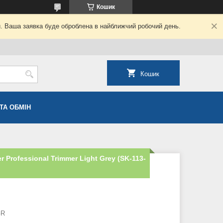
Кошик
й. Ваша заявка буде оброблена в найближчий робочий день.
Кошик
ТА ОБМІН
 Professional Trimmer Light Grey (SK-113-
GR