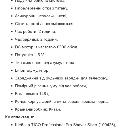
Подвійна бриюча система,
Гіпоалергенні сітки з титану,
Асинхронні незалежні ножі,
Сітки та ножі легко змінюються,
Час роботи: 2 години,
Час зарядки: 2 години,
DC мотор із частотою 6500 об/хв,
Потужність: 5 V,
Тип живлення: від акумулятора,
Li-Ion акумулятор,
Заряджання від будь-якої зарядки для телефону,
Помірний рівень шуму під час роботи,
Вага: всього 148 г,
Колір: Корпус сірий, знімна верхня кришка чорна,
Країна-виробник: Китай.
Комплектація:
Шейвер TICO Professional Pro Shaver Silver (100426),