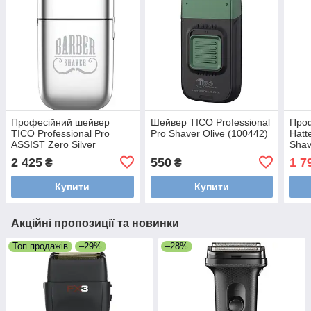
Професійний шейвер
Шейвер TICO Professional
Про
TICO Professional Pro
Pro Shaver Olive (100442)
Hatt
ASSIST Zero Silver
Shav
(100414)
2 425
550
1 7
₴
₴
Купити
Купити
Акційні пропозиції та новинки
Топ продажів
–29%
–28%