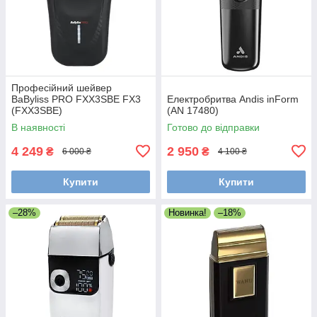
Професійний шейвер
BaByliss PRO FXX3SBE FX3
Електробритва Andis inForm
(FXX3SBE)
(AN 17480)
В наявності
Готово до відправки
4 249
2 950
₴
₴
6 000 ₴
4 100 ₴
Купити
Купити
–28%
Новинка!
–18%