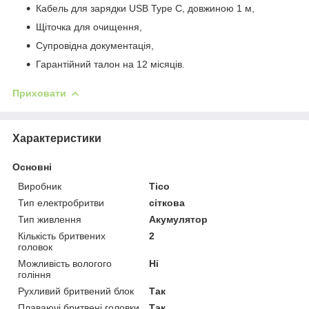
Кабель для зарядки USB Type C, довжиною 1 м,
Щіточка для очищення,
Супровідна документація,
Гарантійний талон на 12 місяців.
Приховати
Характеристики
Основні
Виробник
Tico
Тип електробритви
сіткова
Тип живлення
Акумулятор
Кількість бритвених
2
головок
Можливість вологого
Ні
гоління
Рухливий бритвений блок
Так
Плаваючі бритвені головки
Так