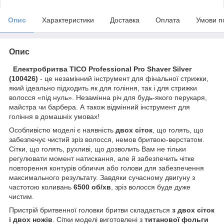
Опис
Характеристики
Доставка
Оплата
Умови п
Опис
Електробритва TICO Professional Pro Shaver Silver
(100426)
- це незамінний інструмент для фінальної стрижки,
який ідеально підходить як для гоління, так і для стрижки
волосся «під нуль». Незамінна річ для будь-якого перукаря,
майстра чи барбера. А також відмінний інструмент для
гоління в домашніх умовах!
Особливістю моделі є наявність
двох сіток
, що голять, що
забезпечує чистий зріз волосся, немов бритвою-верстатом.
Сітки, що голять, рухливі, що дозволить Вам не тільки
регулювати момент натискання, але й забезпечить чітке
повторення контурів обличчя або голови для забезпечення
максимального результату. Завдяки сучасному двигуну з
частотою коливань
6500 об/хв
, зріз волосся буде дуже
чистим.
Пристрій бритвенної головки бритви складається
з двох сіток
і двох ножів
. Сітки моделі виготовлені з
титанової фольги