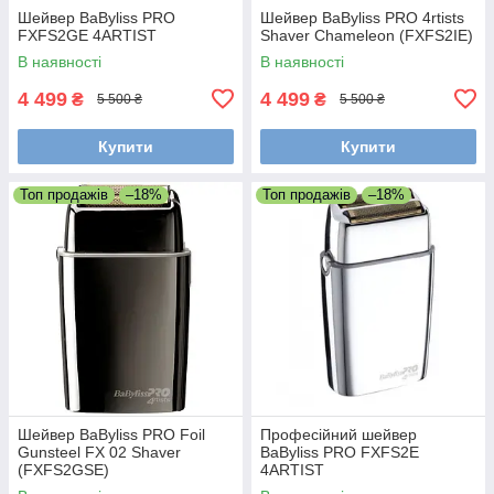
Шейвер BaByliss PRO
Шейвер BaByliss PRO 4rtists
FXFS2GE 4ARTIST
Shaver Chameleon (FXFS2IE)
В наявності
В наявності
4 499
4 499
₴
₴
5 500 ₴
5 500 ₴
Купити
Купити
Топ продажів
–18%
Топ продажів
–18%
Шейвер BaByliss PRO Foil
Професійний шейвер
Gunsteel FX 02 Shaver
BaByliss PRO FXFS2E
(FXFS2GSE)
4ARTIST