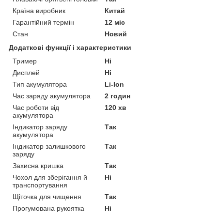
Країна виробник
Китай
Гарантійний термін
12 міс
Стан
Новий
Додаткові функції і характеристики
Тример
Ні
Дисплей
Ні
Тип акумулятора
Li-Ion
Час заряду акумулятора
2 годин
Час роботи від
120 хв
акумулятора
Індикатор заряду
Так
акумулятора
Індикатор залишкового
Так
заряду
Захисна кришка
Так
Чохол для зберігання й
Ні
транспортування
Щіточка для чищення
Так
Прогумована рукоятка
Ні