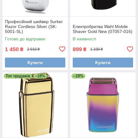
Професійний шейвер Surker
Razor Cordless Silver (SK-
Електробритва Wahl Mobile
5001-SL)
Shaver Gold New (07057-016)
Готово до відправки
В наявності
1 450
899
₴
₴
2 010 ₴
1 100 ₴
Купити
Купити
Топ продажів
–18%
–18%