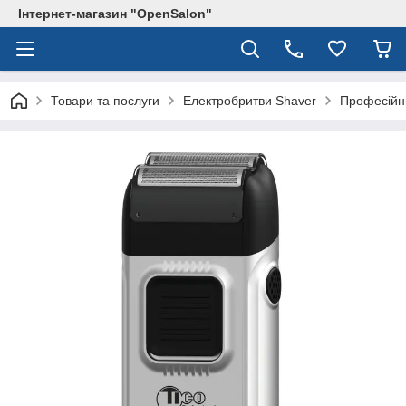
Інтернет-магазин "OpenSalon"
Товари та послуги
Електробритви Shaver
Професійни