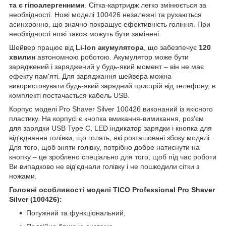
та є гіпоалергенними
. Сітка-картридж легко змінюється за
необхідності. Ножі моделі 100426 незалежні та рухаються
асинхронно, що значно покращує ефективність гоління. При
необхідності ножі також можуть бути замінені.
Шейвер працює від
Li-Ion акумулятора
, що забезпечує
120
хвилин
автономною роботою. Акумулятор може бути
заряджений і заряджений у будь-який момент – він не має
ефекту пам'яті. Для заряджання шейвера можна
використовувати будь-який зарядний пристрій від телефону, в
комплекті постачається кабель USB.
Корпус моделі Pro Shaver Silver 100426 виконаний із якісного
пластику. На корпусі є кнопка вмикання-вимикання, роз'єм
для зарядки USB Type C, LED індикатор зарядки і кнопка для
від'єднання голівки, що голять, які розташовані збоку моделі.
Для того, щоб зняти голівку, потрібно добре натиснути на
кнопку – це зроблено спеціально для того, щоб під час роботи
Ви випадково не від'єднали голівку і не пошкодили сітки з
ножами.
Головні особливості моделі TICO Professional Pro Shaver
Silver (100426):
Потужний та функціональний,