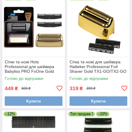
Сітки та ножі Hots
Сітка та ножі для шейвера
Professional для шейвера
Hatteker Professional Foil
Babyliss PRO FxOne Gold
Shaver Gold TX1-GO/TX2-GO
FX79FSGE (HP-FX79RF2GE)
(TX2-02-GO)
Готово до відправки
Готово до відправки
449
319
₴
₴
600 ₴
399 ₴
Купити
Купити
–12%
Топ продаж !
–10%