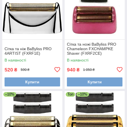
Сітка та ножі BaByliss PRO
Сітка та ніж BaByliss PRO
Chameleon FXCHAMPKE
4ARTIST (FXRF1E)
Shaver (FXRF2CE)
В наявності
В наявності
520
940
₴
₴
590 ₴
1 050 ₴
Купити
Купити
–10%
Топ
–10%