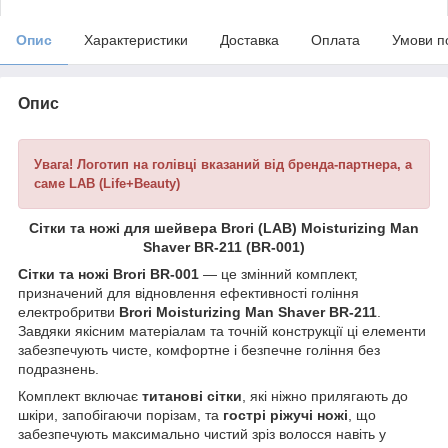
Опис
Характеристики
Доставка
Оплата
Умови п
Опис
Увага! Логотип на голівці вказаний від бренда-партнера, а
саме LAB (Life+Beauty)
Сітки та ножі для шейвера Brori (LAB) Moisturizing Man
Shaver BR-211 (BR-001)
Сітки та ножі Brori BR-001
— це змінний комплект,
призначений для відновлення ефективності гоління
електробритви
Brori Moisturizing Man Shaver BR-211
.
Завдяки якісним матеріалам та точній конструкції ці елементи
забезпечують чисте, комфортне і безпечне гоління без
подразнень.
Комплект включає
титанові сітки
, які ніжно прилягають до
шкіри, запобігаючи порізам, та
гострі ріжучі ножі
, що
забезпечують максимально чистий зріз волосся навіть у