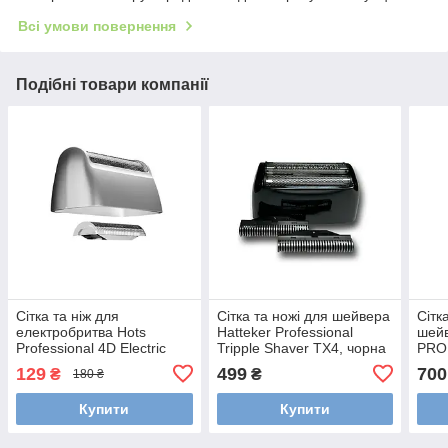
Всі умови повернення
Подібні товари компанії
Сітка та ніж для
Сітка та ножі для шейвера
Сітк
електробритва Hots
Hatteker Professional
шей
Professional 4D Electric
Tripple Shaver TX4, чорна
PRO 
Shaver LK-1900 (LK-1900-
(TX4-001)
129
499
700
₴
₴
180 ₴
001)
Купити
Купити