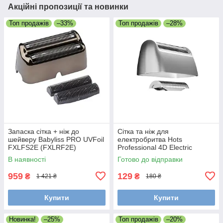
Акційні пропозиції та новинки
Топ продажів
–33%
Топ продажів
–28%
Запаска сітка + ніж до
Сітка та ніж для
шейверу Babyliss PRO UVFoil
електробритва Hots
FXLFS2E (FXLRF2E)
Professional 4D Electric
Shaver LK-1900 (LK-1900-
В наявності
Готово до відправки
001)
959
129
₴
₴
1 421 ₴
180 ₴
Купити
Купити
Новинка!
–25%
Топ продажів
–20%