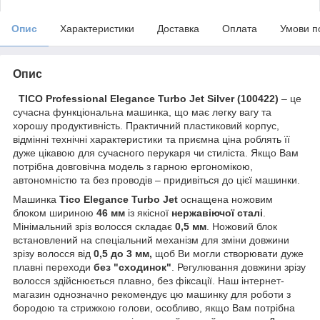
Опис
Характеристики
Доставка
Оплата
Умови п
Опис
TICO Professional Elegance Turbo Jet Silver (100422)
– це
сучасна функціональна машинка, що має легку вагу та
хорошу продуктивність. Практичний пластиковий корпус,
відмінні технічні характеристики та приємна ціна роблять її
дуже цікавою для сучасного перукаря чи стиліста. Якщо Вам
потрібна довговічна модель з гарною ергономікою,
автономністю та без проводів – придивіться до цієї машинки.
Машинка
Tico
Elegance Turbo Jet
оснащена ножовим
блоком шириною
46 мм
із якісної
нержавіючої сталі
.
Мінімальний зріз волосся складає
0,5 мм
. Ножовий блок
встановлений на спеціальний механізм для зміни довжини
зрізу волосся від
0,5 до 3 мм,
щоб Ви могли створювати дуже
плавні переходи
без "сходинок"
. Регулювання довжини зрізу
волосся здійснюється плавно, без фіксації. Наш інтернет-
магазин однозначно рекомендує цю машинку для роботи з
бородою та стрижкою голови, особливо, якщо Вам потрібна