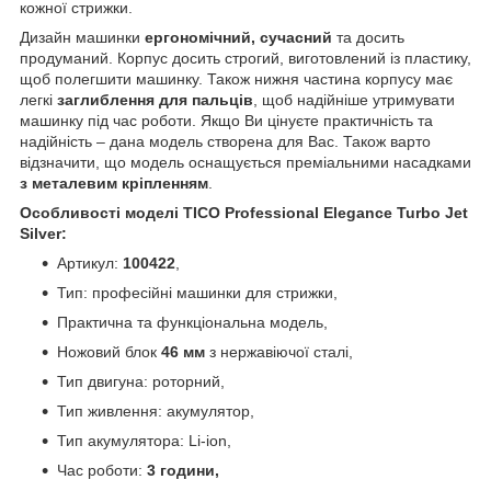
кожної стрижки.
Дизайн машинки
ергономічний, сучасний
та досить
продуманий. Корпус досить строгий, виготовлений із пластику,
щоб полегшити машинку. Також нижня частина корпусу має
легкі
заглиблення для пальців
, щоб надійніше утримувати
машинку під час роботи. Якщо Ви цінуєте практичність та
надійність – дана модель створена для Вас. Також варто
відзначити, що модель оснащується преміальними насадками
з металевим кріпленням
.
Особливості моделі TICO Professional Elegance Turbo Jet
Silver:
Артикул:
100422
,
Тип: професійні машинки для стрижки,
Практична та функціональна модель,
Ножовий блок
46 мм
з нержавіючої сталі,
Тип двигуна: роторний,
Тип живлення: акумулятор,
Тип акумулятора: Li-ion,
Час роботи:
3 години,