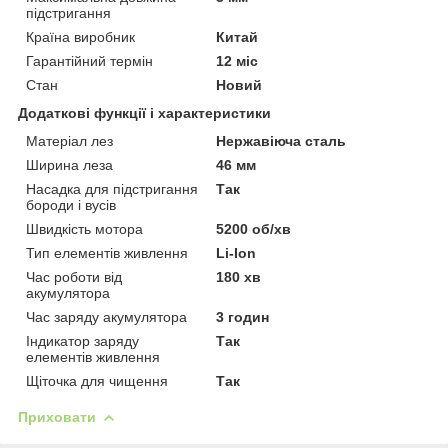
підстригання
Країна виробник
Китай
Гарантійний термін
12 міс
Стан
Новий
Додаткові функції і характеристики
Матеріал лез
Нержавіюча сталь
Ширина леза
46 мм
Насадка для підстригання
Так
бороди і вусів
Швидкість мотора
5200 об/хв
Тип елементів живлення
Li-Ion
Час роботи від
180 хв
акумулятора
Час заряду акумулятора
3 годин
Індикатор заряду
Так
елементів живлення
Щіточка для чищення
Так
Приховати