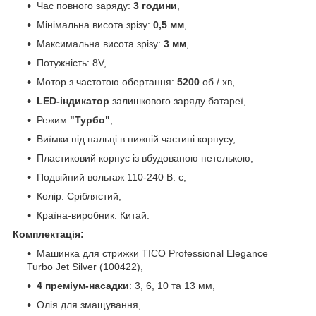
Час повного заряду:
3 години
,
Мінімальна висота зрізу:
0,5 мм
,
Максимальна висота зрізу:
3 мм
,
Потужність: 8V,
Мотор з частотою обертання:
5200
об / хв,
LED-індикатор
залишкового заряду батареї,
Режим
"Турбо"
,
Виїмки під пальці в нижній частині корпусу,
Пластиковий корпус із вбудованою петелькою,
Подвійний вольтаж 110-240 В: є,
Колір: Сріблястий,
Країна-виробник: Китай.
Комплектація:
Машинка для стрижки TICO Professional Elegance
Turbo Jet Silver (100422),
4 преміум-насадки
: 3, 6, 10 та 13 мм,
Олія для змащування,