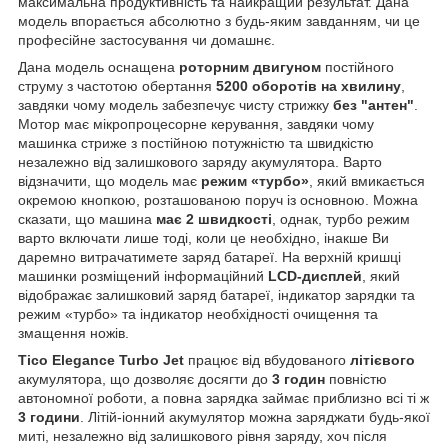
максимальна продуктивність та найкращий результат. Дана
модель впорається абсолютно з будь-яким завданням, чи це
професійне застосування чи домашнє.
Дана модель оснащена
роторним двигуном
постійного
струму з частотою обертання
5200 оборотів на хвилину
,
завдяки чому модель забезпечує чисту стрижку
без "антен"
.
Мотор має мікропроцесорне керування, завдяки чому
машинка стриже з постійною потужністю та швидкістю
незалежно від залишкового заряду акумулятора. Варто
відзначити, що модель має
режим «турбо»
, який вмикається
окремою кнопкою, розташованою поруч із основною. Можна
сказати, що машина
має 2 швидкості
, однак, турбо режим
варто включати лише тоді, коли це необхідно, інакше Ви
даремно витрачатимете заряд батареї. На верхній кришці
машинки розміщений інформаційний
LCD-дисплей
, який
відображає залишковий заряд батареї, індикатор зарядки та
режим «турбо» та індикатор необхідності очищення та
змащення ножів.
Tico Elegance Turbo Jet
працює від вбудованого
літієвого
акумулятора, що дозволяє досягти до
3 годин
повністю
автономної роботи, а повна зарядка займає приблизно всі ті ж
3 години
. Літій-іонний акумулятор можна заряджати будь-якої
миті, незалежно від залишкового рівня заряду, хоч після