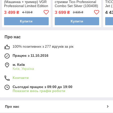
(Машинка + тример) VGR
стрижки Tico Professional
TICO
Professional Limited Edition
Combo Set Silver (100408)
Jet 
Turbo Stone Grey (V-640)
3 499
3 699
4 4
₴
₴
4 720 ₴
3 835 ₴
Купити
Купити
Про нас
100% позитивних з 277 відгуків за рік
Працює з 11.10.2016
м. Київ
Київ, Україна
Контакти
Сьогодні працює з 09:00 до 19:00
Показати весь графік роботи
Про нас