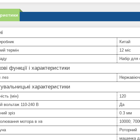
еристики
ні
иробник
Китай
ний термін
12 міс
ладу
Набір для
ові функції і характеристики
 лез
Нержавіюч
увальницькі характеристики
ість (мін)
120
й вольтаж 110-240 В
Да
ний зріз
0.3 мм
колювання мотора в хв
10000; 700
уна
Роторний
машинка д