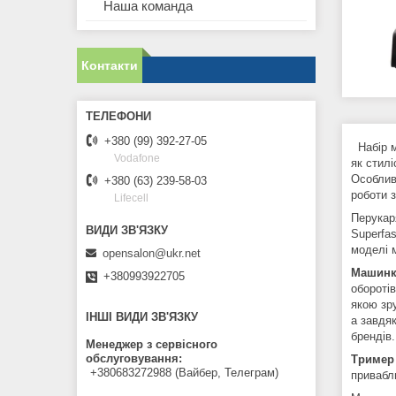
Наша команда
Контакти
+380 (99) 392-27-05
Набір 
Vodafone
як стил
Особлив
+380 (63) 239-58-03
роботи 
Lifecell
Перукар
Superfa
моделі 
opensalon@ukr.net
Машинка
+380993922705
обороті
якою зр
ІНШІ ВИДИ ЗВ'ЯЗКУ
а завдяк
брендів.
Менеджер з сервісного
обслуговування
Тример 
+380683272988 (Вайбер, Телеграм)
привабл