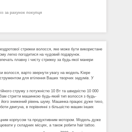
нів
за рахунок покупця
ездротової стрижки волосся, яке може бути використане
тому легко погодитися на чудовий подарунок.
зпечать плавну і чисту стрижку за будь-якої манери
и волосся, варто звернути увагу на модель Kiepe
нструментом для втілення Ваших творчих задумів. У
йного струму з потужністю 10 Вт та швидкістю 10 000
 Вам стригти машинкою будь-який тип волосся з будь-
 його знижений рівень шуму. Машинка працює дуже тихо,
оботи двигуна, в порівнянні з більшістю машин інших
іцним корпусом та продуктивним мотором. Модель дуже
вати у складних місцях, а також робити hair tattoo.