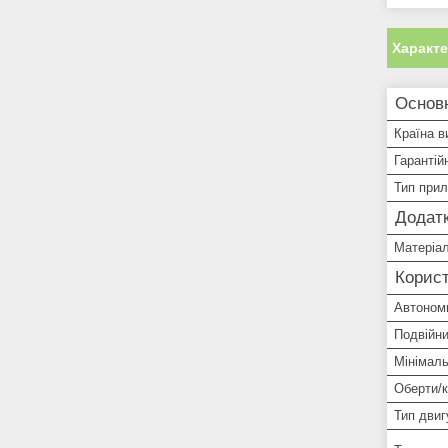
Характ
Основ
Країна в
Гарантій
Тип при
Додатк
Матеріал
Корист
Автономн
Подвійни
Мінімаль
Оберти/
Тип двиг