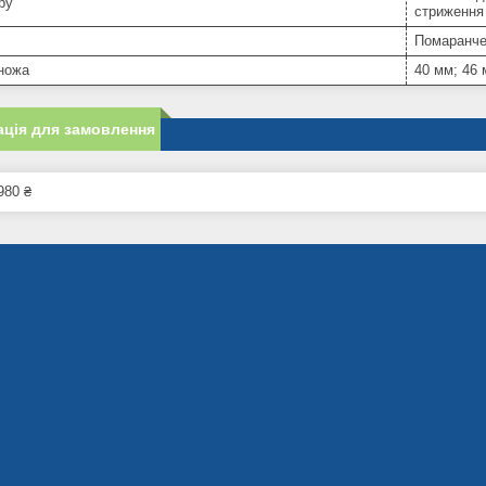
ру
стриження
Помаранче
ножа
40 мм; 46
ція для замовлення
980 ₴