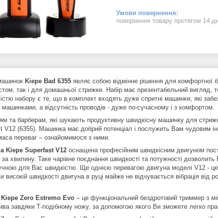
повернення товару протягом 14 д
машинок
Kiepe Bad 6355
являє собою відмінне рішення для комфортної б
істом, так і для домашньої стрижки. Набір має презентабельний вигляд, 
істю набору є те, що в комплект входять дуже спритні машинки, які забе
з машинками, а відсутність проводів - дуже по-сучасному і з комфортом.
ям та барберам, які шукають продуктивну швидкісну машинку для стрижк
st V12 (6355). Машинка має добрий потенціал і послужить Вам чудовим і
маса переваг – ознайомимося з ними.
 Kiepe Superfast V12
оснащена професійним швидкісним двигуном пості
в за хвилину. Таке чарівне поєднання швидкості та потужності дозволить
учною для Вас швидкістю. Ще однією перевагою двигуна моделі V12 - це
и високій швидкості двигуна в руці майже не відчувається вібрація від р
Kiepe Zero Estremo Evo
– це функціональний бездротовий триммер з м
ива завдяки Т-подібному ножу, за допомогою якого Ви зможете легко працю