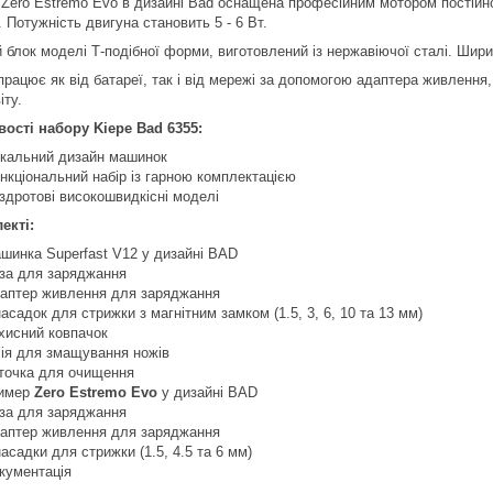
Zero Estremo Evo в дизайні Bad оснащена професійним мотором постійно
 Потужність двигуна становить 5 - 6 Вт.
 блок моделі Т-подібної форми, виготовлений із нержавіючої сталі. Шири
працює як від батареї, так і від мережі за допомогою адаптера живлення
іту.
ості набору Kiepe Bad 6355:
ікальний дизайн машинок
нкціональний набір із гарною комплектацією
здротові високошвидкісні моделі
екті:
шинка Superfast V12 у дизайні BAD
за для заряджання
аптер живлення для заряджання
насадок для стрижки з магнітним замком (1.5, 3, 6, 10 та 13 мм)
хисний ковпачок
ія для змащування ножів
точка для очищення
имер
Zero Estremo Evo
у дизайні BAD
за для заряджання
аптер живлення для заряджання
насадки для стрижки (1.5, 4.5 та 6 мм)
кументація