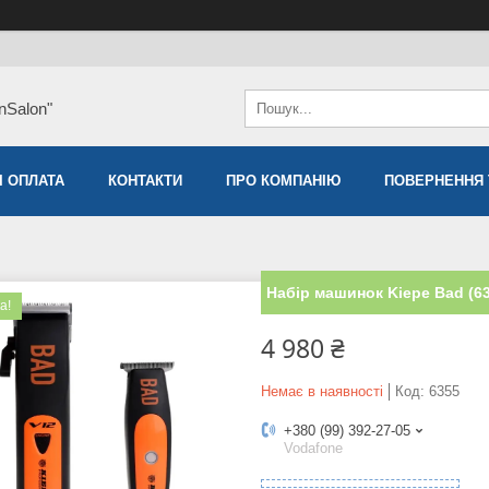
nSalon"
І ОПЛАТА
КОНТАКТИ
ПРО КОМПАНІЮ
ПОВЕРНЕННЯ 
Набір машинок Kiepe Bad (6
а!
4 980 ₴
Немає в наявності
Код:
6355
+380 (99) 392-27-05
Vodafone