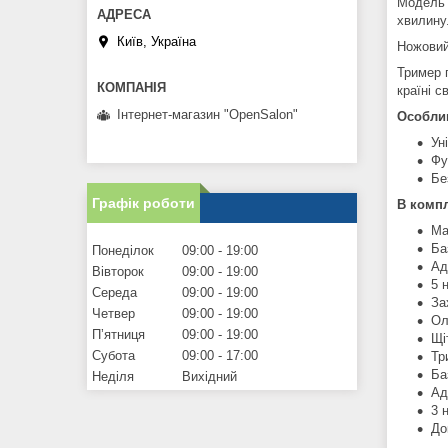
Модель 
хвилину.
Київ, Україна
Ножовий
Тример 
країні св
Інтернет-магазин "OpenSalon"
Особлив
Ун
Фу
Бе
Графік роботи
В компл
Ма
Ба
Понеділок
09:00
19:00
Ад
Вівторок
09:00
19:00
5 
Середа
09:00
19:00
За
Четвер
09:00
19:00
Ол
Пʼятниця
09:00
19:00
Щі
Субота
09:00
17:00
Тр
Ба
Неділя
Вихідний
Ад
3 
До