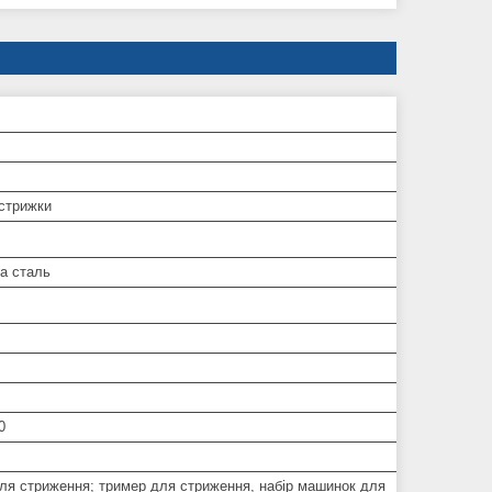
 стрижки
а сталь
0
ля стриження; тример для стриження, набір машинок для