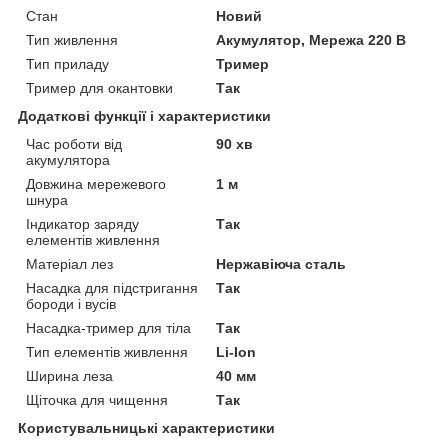
Стан
Новий
Тип живлення
Акумулятор, Мережа 220 В
Тип приладу
Тример
Тример для окантовки
Так
Додаткові функції і характеристики
Час роботи від
90 хв
акумулятора
Довжина мережевого
1 м
шнура
Індикатор заряду
Так
елементів живлення
Матеріал лез
Нержавіюча сталь
Насадка для підстригання
Так
бороди і вусів
Насадка-тример для тіла
Так
Тип елементів живлення
Li-Ion
Ширина леза
40 мм
Щіточка для чищення
Так
Користувальницькі характеристики