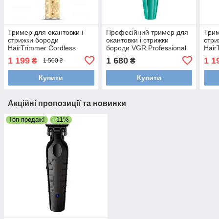
Тример для окантовки і
Професійний тример для
Трим
стрижки бороди
окантовки і стрижки
стри
HairTrimmer Cordless
бороди VGR Professional
Hair
Skeleton (Gold)
Black&Green (V-906-GN)
Skel
1 199
1 680
1 1
₴
₴
1 500 ₴
Купити
Купити
Акційні пропозиції та новинки
Топ продаж!
–11%