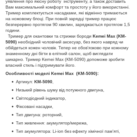
уявлення про якісну роботу інструменту, а також доставить
Вам максимальний комфорт та простоту у його використанні.
Тример комплектується насадками, які відмінно тримаються
на ножовому блоці. При повній зарядці тример працює
безперервно протягом 90 хвилин, заряджається протягом 1,5
години.
Тример для окантовки та стрижки бороди
Kemei Max (KM-
5090)
необхідний чоловічий аксесуар, без якого навряд чи
обійдеться кожен чоловік. Тепер не обов'язково при кожному
знаменному дні бігти в елітний салон, щоб виглядати
шикарно. Тример Kemei Max (KM-5090) допоможе зробити
власний стиль і підтримувати його.
Особливості моделі Kemei Max (KM-5090):
Артикул:
KM-5090
,
Низький рівень шуму від потужного двигуна,
Світлодіодний індикатор,
Фіксовані насадки,
Тип двигуна: роторний,
Тип живлення: акумулятор/мережа,
Тип акумулятора: Li-ion без ефекту хімічної пам'яті,