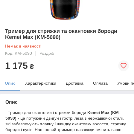
Тример для стрижки та окантовки бороди
Kemei Max (KM-5090)
Немає в наявності
Код: KM-5090
Роздріб
1 175
₴
Опис
Характеристики
Доставка
Оплата
Умови п
Опис
Тример для окантовки і стрижки бороди
Kemei Max (KM-
5090)
- це потужний двигун і гострі леза з нержавіючої сталі,
які забезпечують плавну і швидку окантовку волосся, стрижку
бороди і вусів. Наш новий триммер назавжди змінить ваше