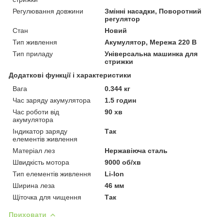
Регулювання довжини
Змінні насадки, Поворотний
регулятор
Стан
Новий
Тип живлення
Акумулятор, Мережа 220 В
Тип приладу
Універсальна машинка для
стрижки
Додаткові функції і характеристики
Вага
0.344 кг
Час заряду акумулятора
1.5 годин
Час роботи від
90 хв
акумулятора
Індикатор заряду
Так
елементів живлення
Матеріал лез
Нержавіюча сталь
Швидкість мотора
9000 об/хв
Тип елементів живлення
Li-Ion
Ширина леза
46 мм
Щіточка для чищення
Так
Приховати