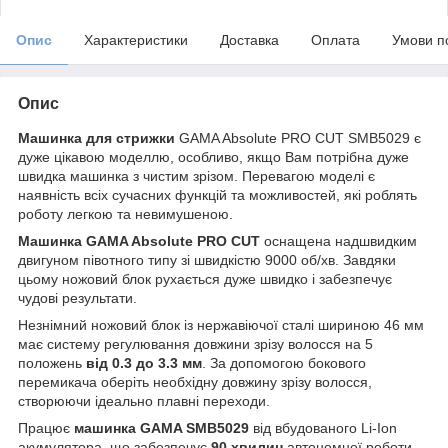
Опис
Характеристики
Доставка
Оплата
Умови п
Опис
Машинка для стрижки
GAMA Absolute PRO CUT SMB5029 є
дуже цікавою моделлю, особливо, якщо Вам потрібна дуже
швидка машинка з чистим зрізом. Перевагою моделі є
наявність всіх сучасних функцій та можливостей, які роблять
роботу легкою та невимушеною.
Машинка GAMA Absolute PRO CUT
оснащена надшвидким
двигуном півотного типу зі швидкістю 9000 об/хв. Завдяки
цьому ножовий блок рухається дуже швидко і забезпечує
чудові результати.
Незнімний ножовий блок із нержавіючої сталі шириною 46 мм
має систему регулювання довжини зрізу волосся на 5
положень
від 0.3 до 3.3 мм
. За допомогою бокового
перемикача оберіть необхідну довжину зрізу волосся,
створюючи ідеально плавні переходи.
Працює
машинка GAMA SMB5029
від вбудованого Li-Ion
акумулятора, що забезпечує
90 хвилин
автономної роботи.