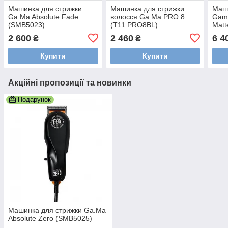
Машинка для стрижки
Машинка для стрижки
Маши
Ga.Ma Absolute Fade
волосся Ga.Ma PRO 8
Gamm
(SMB5023)
(T11.PRO8BL)
Matt
2 600
2 460
6 4
₴
₴
Купити
Купити
Акційні пропозиції та новинки
Подарунок
Машинка для стрижки Ga.Ma
Absolute Zero (SMB5025)