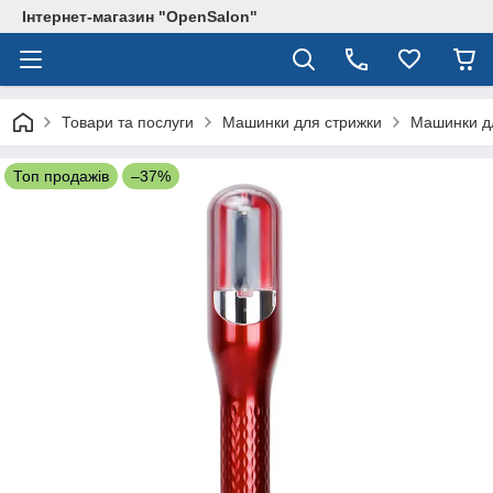
Інтернет-магазин "OpenSalon"
Товари та послуги
Машинки для стрижки
Машинки дл
Топ продажів
–37%