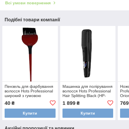
Всі умови повернення
Подібні товари компанії
Пензель для фарбування
Машинка для полірування
Ножо
волосся Hots Professional
волосся Hots Professional
Prof
широкий з гумовою
Hair Splitting Black (HP-
Orio
вставкою, червоний
762-BK)
1211
40
1 899
769
₴
₴
(HP1015-RD)
Купити
Купити
Акційні пропозиції та новинки