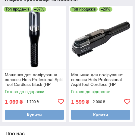
Топ продажів
–37%
Топ продажів
–20%
Машинка для полірування
Машинка для полірування
волосся Hots Profesional Split
волосся Hots Professional
Tool Cordless Black (HP-
AsplitTool Cordless (HP-
RH6668-Bl)
AsplitTool)
Готово до відправки
Готово до відправки
1 069
1 599
₴
₴
1 700 ₴
2 000 ₴
Купити
Купити
Про нас