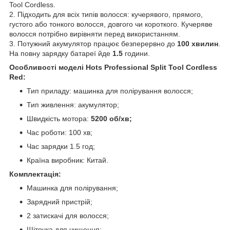
Tool Cordless.
2. Підходить для всіх типів волосся: кучерявого, прямого,
густого або тонкого волосся, довгого чи короткого. Кучеряве
волосся потрібно вирівняти перед використанням.
3. Потужний акумулятор працює безперервно до
100 хвилин
.
На повну зарядку батареї йде
1.5
години.
Особливості моделі Hots Professional Split Tool Cordless
Red:
Тип приладу: машинка для полірування волосся;
Тип живлення: акумулятор;
Швидкість мотора:
5200 об/хв;
Час роботи: 100 хв;
Час зарядки 1.5 год;
Країна виробник: Китай.
Комплектація:
Машинка для полірування;
Зарядний пристрій;
2 затискачі для волосся;
Щіточка для чищення;