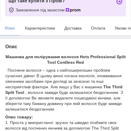
Що таке купити з Пром?
Замовлення під захистом
Опис
Характеристики
Доставка
Оплата
Умови п
Опис
Машинка для полірування волосся Hots Professional Split
Tool Cordless Red
Посічене волосся – одна з найпоширеніших проблем
сучасних дівчат. В цьому винні погана екологія, зловживання
хімічними засобами при догляді за зачіскою та інші
несприятливі фактори. Але якщо у Вас є машинка
The Third
Split Tool
, волосся завжди буде залишатися бездоганним. З
її допомогою Ви зможете видалити пошкоджені кінчики, але
зберегти таку бажану довжину при якій волосся буде завжди
залишатися бездоганним.
Опис товару:
1. Проста у використанні: зручно та швидко позбавте своє
волосся від посічених кінчиків за допомогою The Third Split