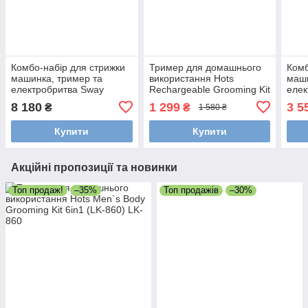
Комбо-набір для стрижки
Тример для домашнього
Комб
машинка, тример та
використання Hots
маши
електробритва Sway
Rechargeable Grooming Kit
еле
Dipper, Vester, Shaver Pro
5in1 Gold (LK-881-GO)
Prof
8 180
1 299
3 5
₴
₴
1 580 ₴
Silver (115 KIT1)
695+
Купити
Купити
Акційні пропозиції та новинки
Топ продаж!
–35%
Топ продажів
–30%