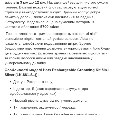
зрізу
від 3 мм до 12 мм.
Насадка-шейвер для чистого сухого
гоління. Вузький ножовий блок застосовують для точної
стрижки у важкодоступних місцях. Зручний корпус добре
лежить у долоні, виключаючи вислизання та падіння
інструменту. Модель оснащена сучасним мотором із
частотою обертання
5700 об/хв.
Точні сталеві леза тримера створюють чіткі прямі лінії і
рівномірно підрівнюють найгустіше волосся. Леза не
іржавіють, запобігаючи подразненню шкіри. Зручне
бездротове підключення дозволяє використовувати його будь-
де в будь-який час. Дозволяє зручно та безпечно підстригати
та голити волосся нижче шиї завдяки інноваційному
універсальному дизайну.
Особливості моделі Hots Rechargeable Grooming Kit 5in1
Silver (LK-881-SL)):
Двигун: Роторного типу,
Індикатор: Є (стан заряджання акумулятора
відображається у відсотках),
Низький рівень шуму від потужного двигуна,
Тип живлення: акумулятор / мережа,
Тип акумулятора: Li-ion без ефекту хімічної пам'яті,