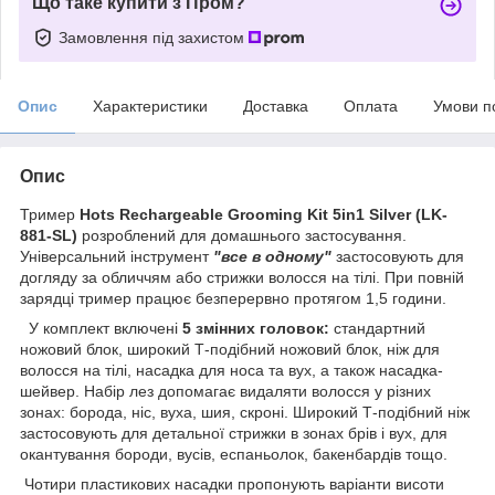
Що таке купити з Пром?
Замовлення під захистом
Опис
Характеристики
Доставка
Оплата
Умови п
Опис
Тример
Hots Rechargeable Grooming Kit 5in1 Silver (LK-
881-SL)
розроблений для домашнього застосування.
Універсальний інструмент
"все в одному"
застосовують для
догляду за обличчям або стрижки волосся на тілі. При повній
зарядці тример працює безперервно протягом 1,5 години.
У комплект включені
5 змінних головок:
стандартний
ножовий блок, широкий Т-подібний ножовий блок, ніж для
волосся на тілі, насадка для носа та вух, а також насадка-
шейвер. Набір лез допомагає видаляти волосся у різних
зонах: борода, ніс, вуха, шия, скроні. Широкий Т-подібний ніж
застосовують для детальної стрижки в зонах брів і вух, для
окантування бороди, вусів, еспаньолок, бакенбардів тощо.
Чотири пластикових насадки пропонують варіанти висоти