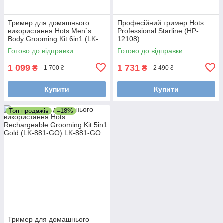
Тример для домашнього
Професійний тример Hots
використання Hots Men`s
Professional Starline (HP-
Body Grooming Kit 6in1 (LK-
12108)
860)
Готово до відправки
Готово до відправки
1 099
1 731
₴
₴
1 700 ₴
2 490 ₴
Купити
Купити
Топ продажів
–18%
Тример для домашнього