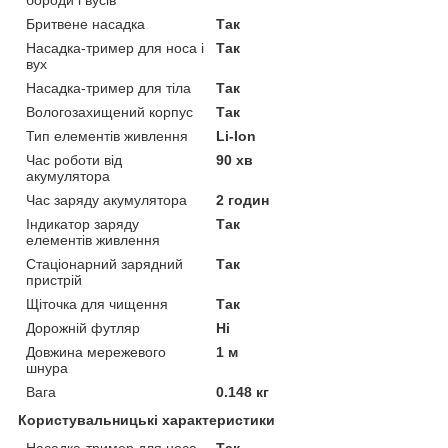
Бритвене насадка
Так
Насадка-тример для носа і
Так
вух
Насадка-тример для тіла
Так
Вологозахищений корпус
Так
Тип елементів живлення
Li-Ion
Час роботи від
90 хв
акумулятора
Час заряду акумулятора
2 годин
Індикатор заряду
Так
елементів живлення
Стаціонарний зарядний
Так
пристрій
Щіточка для чищення
Так
Дорожній футляр
Ні
Довжина мережевого
1 м
шнура
Вага
0.148 кг
Користувальницькі характеристики
Насадка-тример для носа
Так