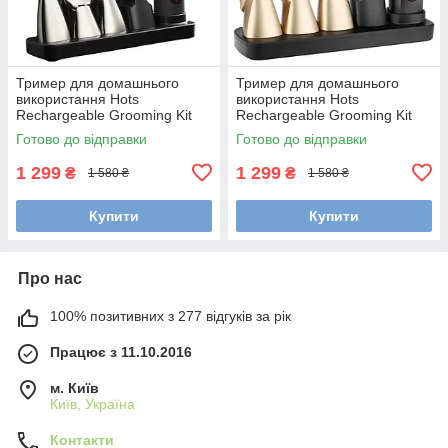
Тример для домашнього
Тример для домашнього
використання Hots
використання Hots
Rechargeable Grooming Kit
Rechargeable Grooming Kit
5in1 Silver (LK-881-SL)
5in1 Gold (LK-881-GO)
Готово до відправки
Готово до відправки
1 299
1 299
₴
₴
1 580 ₴
1 580 ₴
Купити
Купити
Про нас
100% позитивних з 277 відгуків за рік
Працює з 11.10.2016
м. Київ
Київ, Україна
Контакти