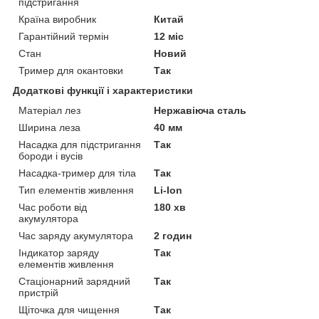
підстригання
Країна виробник
Китай
Гарантійний термін
12 міс
Стан
Новий
Тример для окантовки
Так
Додаткові функції і характеристики
Матеріал лез
Нержавіюча сталь
Ширина леза
40 мм
Насадка для підстригання
Так
бороди і вусів
Насадка-тример для тіла
Так
Тип елементів живлення
Li-Ion
Час роботи від
180 хв
акумулятора
Час заряду акумулятора
2 годин
Індикатор заряду
Так
елементів живлення
Стаціонарний зарядний
Так
пристрій
Щіточка для чищення
Так