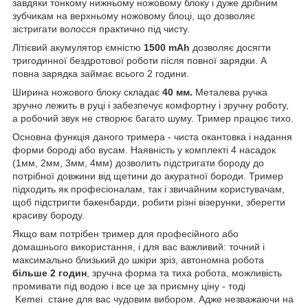
завдяки тонкому нижньому ножовому блоку і дуже дрібним
зубчикам на верхньому ножовому блоці, що дозволяє
зістригати волосся практично під чисту.
Літієвий акумулятор ємністю
1500 mAh
дозволяє досягти
тригодинної бездротової роботи після повної зарядки. А
повна зарядка займає всього 2 години.
Ширина ножового блоку складає
40 мм.
Металева ручка
зручно лежить в руці і забезпечує комфортну і зручну роботу,
а робочий звук не створює багато шуму. Тример працює тихо.
Основна функція даного тримера - чиста окантовка і надання
форми бороді або вусам. Наявність у комплекті 4 насадок
(1мм, 2мм, 3мм, 4мм) дозволить підстригати бороду до
потрібної довжини від щетини до акуратної бороди. Тример
підходить як професіоналам, так і звичайним користувачам,
щоб підстригти бакенбарди, робити різні візерунки, зберегти
красиву бороду.
Якщо вам потрібен тример для професійного або
домашнього використання, і для вас важливий: точний і
максимально близький до шкіри зріз, автономна робота
більше 2 годин
, зручна форма та тиха робота, можливість
промивати під водою і все це за приємну ціну - тоді
Kemei стане для вас чудовим вибором. Адже незважаючи на