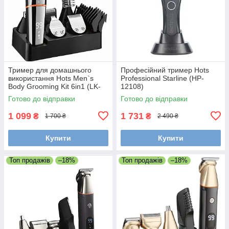
Тример для домашнього
Професійний тример Hots
використання Hots Men`s
Professional Starline (HP-
Body Grooming Kit 6in1 (LK-
12108)
860)
Готово до відправки
Готово до відправки
1 099
1 731
₴
₴
1 700 ₴
2 490 ₴
Купити
Купити
Топ продажів
–18%
Топ продажів
–18%