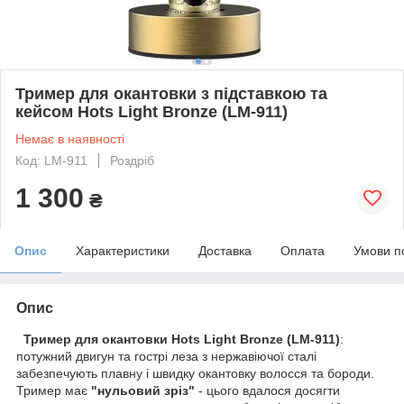
Тример для окантовки з підставкою та
кейсом Hots Light Bronze (LM-911)
Немає в наявності
Код: LM-911
Роздріб
1 300
₴
Опис
Характеристики
Доставка
Оплата
Умови п
Опис
Тример для окантовки Hots Light Bronze (LM-911)
:
потужний двигун та гострі леза з нержавіючої сталі
забезпечують плавну і швидку окантовку волосся та бороди.
Тример має
"нульовий зріз"
- цього вдалося досягти