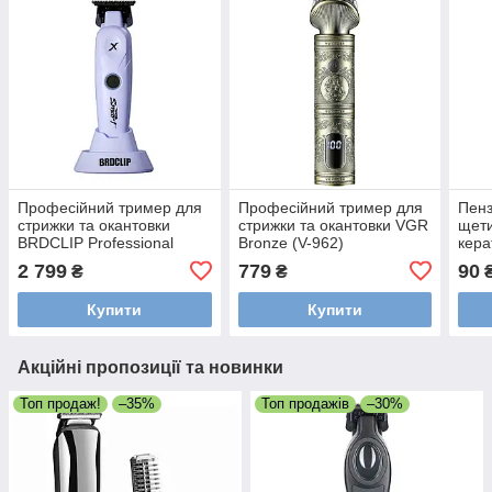
Професійний тример для
Професійний тример для
Пенз
стрижки та окантовки
стрижки та окантовки VGR
щет
BRDCLIP Professional
Bronze (V-962)
кера
Smart Light Lavander
Prof
2 799
779
90
₴
₴
(BRD-109-LAV)
сере
Купити
Купити
Акційні пропозиції та новинки
Топ продаж!
–35%
Топ продажів
–30%