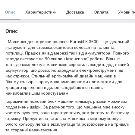
Опис
Характеристики
Доставка
Оплата
Умови п
Опис
Машинка для стрижки волосся Eurostil К.3600 – це ідеальний
інструмент для стрижки,окантовки волосся на голові та
потилиці. Працює як від мережі так і від акумулятора. Повного
заряду вистачає на 90 хвилин інтенсивної роботи. Більше
того, до комплекту з машинкою євростиль входить додатковий
акумулятор, що дозволяє заряджати електроінструмент під
час стрижки. Стильний ергономічний дизайн машинки в
білому кольорі з прогумованими чорними елементами для
кращого кріплення в долоні сподобаються навіть
найвибагливішим користувачам.
Керамічний ножовий блок машини мінімізує ризики можливих
подразнень шкіри. За рахунок того, що машинка має високу
частоту руху лез, вона гарантує точну, комфортну та безпечну
стрижку. Продуктивна, стильна машинка в міцному корпусі
білого кольору легка в експлуатації та розрахована на тривалі
та старанні навантаження.