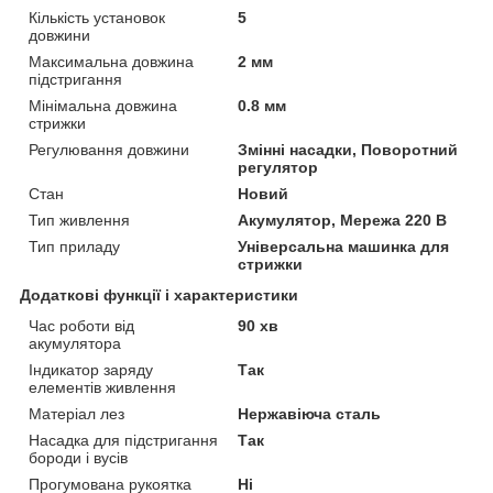
Кількість установок
5
довжини
Максимальна довжина
2 мм
підстригання
Мінімальна довжина
0.8 мм
стрижки
Регулювання довжини
Змінні насадки, Поворотний
регулятор
Стан
Новий
Тип живлення
Акумулятор, Мережа 220 В
Тип приладу
Універсальна машинка для
стрижки
Додаткові функції і характеристики
Час роботи від
90 хв
акумулятора
Індикатор заряду
Так
елементів живлення
Матеріал лез
Нержавіюча сталь
Насадка для підстригання
Так
бороди і вусів
Прогумована рукоятка
Ні