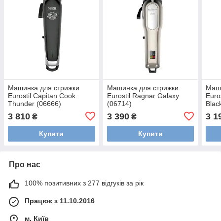
Машинка для стрижки
Машинка для стрижки
Маши
Eurostil Capitan Cook
Eurostil Ragnar Galaxy
Euro
Thunder (06666)
(06714)
Blac
3 810
3 390
3 1
₴
₴
Купити
Купити
Про нас
100% позитивних з 277 відгуків за рік
Працює з 11.10.2016
м. Київ