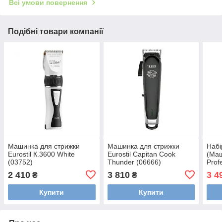
Всі умови повернення
Подібні товари компанії
Машинка для стрижки
Машинка для стрижки
Набі
Eurostil К.3600 White
Eurostil Capitan Cook
(Маш
(03752)
Thunder (06666)
Prof
Turb
2 410
3 810
3 4
₴
₴
Купити
Купити