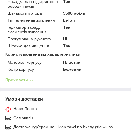
Насадка для підстригання
Так
бороди і вусів
Швидкість мотора
5500 об/хв
Тип елементів живлення
Li-Ion
Індикатор заряду
Так
елементів живлення
Прогумована рукоятка
Ні
Щіточка для чищення
Так
Користувальницькі характеристики
Матеріал корпусу
Пластик
Колір корпусу
Бежевий
Приховати
Умови доставки
Нова Пошта
Самовивіз
Доставка кур'єром на Uklon таксі по Києву (тільки за