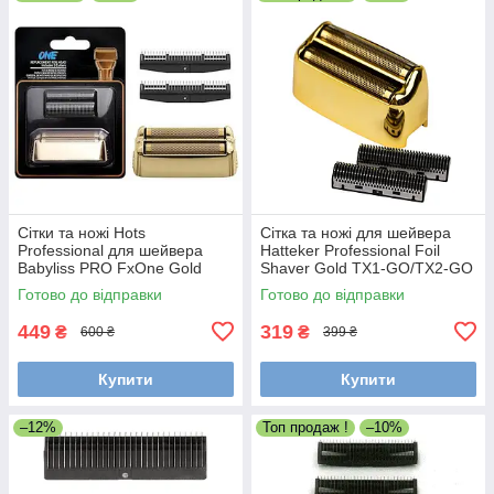
Сітки та ножі Hots
Сітка та ножі для шейвера
Professional для шейвера
Hatteker Professional Foil
Babyliss PRO FxOne Gold
Shaver Gold TX1-GO/TX2-GO
FX79FSGE (HP-FX79RF2GE)
(TX2-02-GO)
Готово до відправки
Готово до відправки
449
319
₴
₴
600 ₴
399 ₴
Купити
Купити
–12%
Топ продаж !
–10%