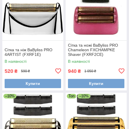
Сітка та ножі BaByliss PRO
Сітка та ніж BaByliss PRO
Chameleon FXCHAMPKE
4ARTIST (FXRF1E)
Shaver (FXRF2CE)
В наявності
В наявності
520
940
₴
₴
590 ₴
1 050 ₴
Купити
Купити
–10%
Топ
–10%