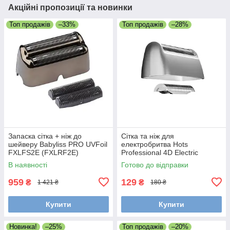
Акційні пропозиції та новинки
Топ продажів
–33%
Топ продажів
–28%
Запаска сітка + ніж до
Сітка та ніж для
шейверу Babyliss PRO UVFoil
електробритва Hots
FXLFS2E (FXLRF2E)
Professional 4D Electric
Shaver LK-1900 (LK-1900-
В наявності
Готово до відправки
001)
959
129
₴
₴
1 421 ₴
180 ₴
Купити
Купити
Новинка!
–25%
Топ продажів
–20%