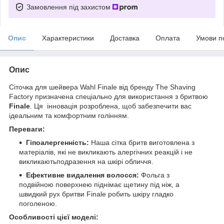
Замовлення під захистом
Опис
Характеристики
Доставка
Оплата
Умови п
Опис
Сіточка для шейвера Wahl Finale від бренду The Shaving
Factory призначена спеціально для використання з бритвою
Finale
. Ця інновація розроблена, щоб забезпечити вас
ідеальним та комфортним голінням.
Переваги:
Гіпоалергенність:
Наша сітка бритв виготовлена з
матеріалів, які не викликають алергічних реакцій і не
викликаютьподразення на шкірі обличчя.
Ефективне видалення волосся:
Фольга з
подвійною поверхнею піднімає щетину під ніж, а
швидкий рух бритви Finale робить шкіру гладко
поголеною.
Особливості цієї моделі: