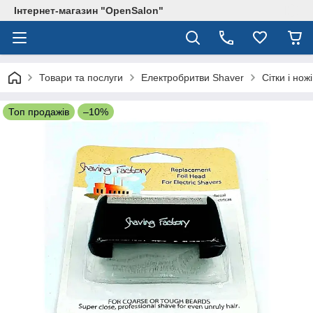
Інтернет-магазин "OpenSalon"
Товари та послуги
Електробритви Shaver
Сітки і но
Топ продажів
–10%