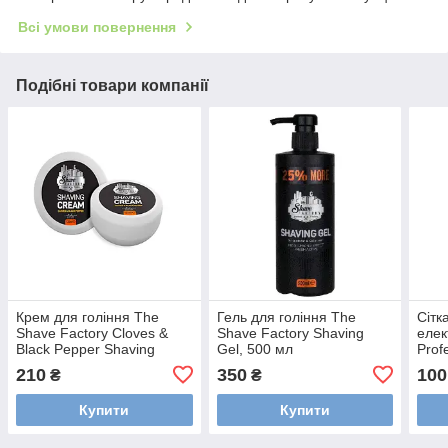
Всі умови повернення
Подібні товари компанії
Крем для гоління The
Гель для гоління The
Сітк
Shave Factory Cloves &
Shave Factory Shaving
елек
Black Pepper Shaving
Gel, 500 мл
Prof
Cream 125 мл
Blac
210
350
100
₴
₴
Купити
Купити