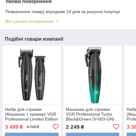
Умови повернення
Повернення товару впродовж 14 днів за рахунок покупця
Всі умови повернення
Подібні товари компанії
Набір для стрижки
Машинка для стрижки
Набі
(Машинка + тример) VGR
VGR Professional Turbo
(Маш
Professional Limited Edition
Black&Green (V-003-GN)
Prof
Turbo Stone Grey (V-640)
Turb
3 499
2 249
3 3
₴
₴
4 720 ₴
RD)