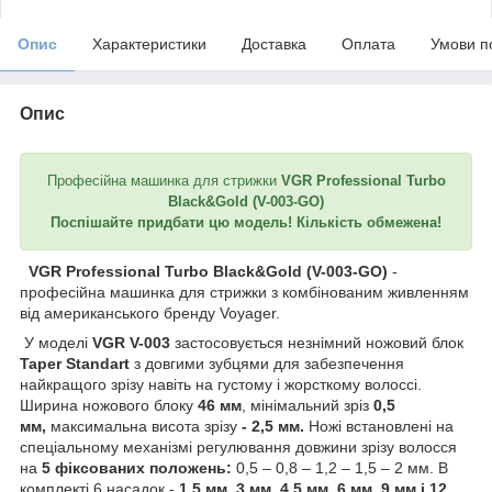
Опис
Характеристики
Доставка
Оплата
Умови п
Опис
Професійна машинка для стрижки
VGR Professional Turbo
Black&Gold (V-003-GO)
Поспішайте придбати цю модель! Кількість обмежена!
VGR Professional Turbo Black&Gold (V-003-GO)
-
професійна машинка для стрижки з комбінованим живленням
від американського бренду Voyager.
У моделі
VGR V-003
застосовується незнімний ножовий блок
Taper Standart
з довгими зубцями для забезпечення
найкращого зрізу навіть на густому і жорсткому волоссі.
Ширина ножового блоку
46 мм
, мінімальний зріз
0,5
мм,
максимальна висота зрізу
- 2,5 мм.
Ножі встановлені на
спеціальному механізмі регулювання довжини зрізу волосся
на
5 фіксованих положень:
0,5 – 0,8 – 1,2 – 1,5 – 2 мм. В
комплекті 6 насадок -
1.5 мм
,
3 мм, 4.5 мм, 6 мм, 9 мм і 12