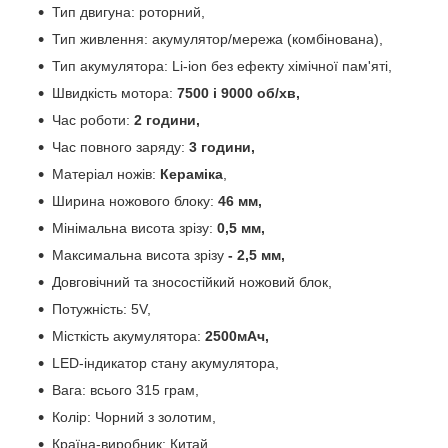
Тип двигуна: роторний,
Тип живлення: акумулятор/мережа (комбінована),
Тип акумулятора: Li-ion без ефекту хімічної пам'яті,
Швидкість мотора:
7500 і 9000 об/хв,
Час роботи:
2 години,
Час повного заряду:
3 години,
Матеріал ножів:
Кераміка
,
Ширина ножового блоку:
46 мм,
Мінімальна висота зрізу:
0,5 мм,
Максимальна висота зрізу
- 2,5 мм,
Довговічний та зносостійкий ножовий блок,
Потужність: 5V,
Місткість акумулятора:
2500мАч,
LED-індикатор стану акумулятора,
Вага: всього 315 грам,
Колір: Чорний з золотим,
Країна-виробник: Китай.