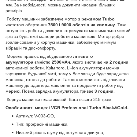
мм.
За необхідності, можна докупити насадки більших
розмірів.
Роботу машинки забезпечує мотор
з режимом Turbo
частотою обертання
7500 і 9000 обертів на хвилину
. Така
потужність роботи дозволить отримувати максимально чистий
зріз за будь-якої манери роботи з машинкою. Мотор добре
збалансований у корпусі машинки, забезпечує мінімум
вібрацій та дискомфорту.
Модель працює від вбудованого
літієвого
акумулятора
ємністю
2500мАч
, якого вистачає на
2 години
автономної роботи. Крім того, Li-Ion акумулятори можна
заряджати будь-якої миті, тому у Вас завжди буде заряджена
машинка, готова до роботи. Також є можливість підключити
машинку до адаптера живлення та продовжити роботу від
мережі. Повна зарядка акумулятора триває
3 години.
Корпус машинки пластиковий. Вага всього 315 грам.
Особливості моделі VGR Professional Turbo Black&Gold:
Артикул: V-003-GO,
Тип: професійні машинки,
Низький рівень шуму від потужного двигуна,