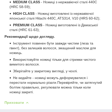
MEDIUM CLASS
- Ножиці з нержавіючої сталі 440С
(HRC 58-59);
HIGH CLASS
- Ножиці виготовлені із нержавіючої
японської сталі Hitachi 440C, ATS314, V10 (HRS 60-62);
PREMIUM CLASS
- Ножиці виготовлені із Дамаської
сталі (HRC 61-63);
Рекомендації щодо догляду.
Інструмент повинен бути завжди чистим (леза та
гвинт), без залишків волосся, змащений маслом для
ножиць.
Використовуйте ножиці тільки для стрижки чистого
вимитого волосся.
Зберігайте у закритому вигляді, у чохлі.
Не кидайте - ножиці можуть деформуватися і
перестати нормально різати.Перевіряйте, чи затягнутий
болтик правильно, регулювати можна тільки коли
ножиці закриті.
Приховати