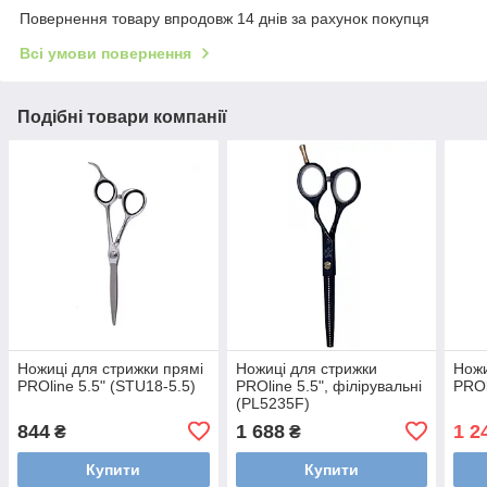
Повернення товару впродовж 14 днів за рахунок покупця
Всі умови повернення
Подібні товари компанії
Ножиці для стрижки прямі
Ножиці для стрижки
Ножи
PROline 5.5" (STU18-5.5)
PROline 5.5", філірувальні
PROl
(PL5235F)
844
1 688
1 2
₴
₴
Купити
Купити