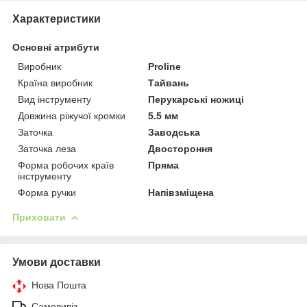
Характеристики
Основні атрибути
Виробник
Proline
Країна виробник
Тайвань
Вид інструменту
Перукарські ножиці
Довжина ріжучої кромки
5.5 мм
Заточка
Заводська
Заточка леза
Двостороння
Форма робочих країв
Пряма
інструменту
Форма ручки
Напівзміщена
Приховати
Умови доставки
Нова Пошта
Самовивіз