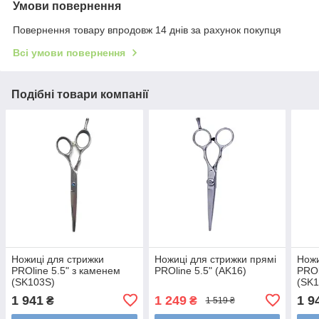
Умови повернення
Повернення товару впродовж 14 днів за рахунок покупця
Всі умови повернення
Подібні товари компанії
Ножиці для стрижки
Ножиці для стрижки прямі
Ножи
PROline 5.5" з каменем
PROline 5.5" (AK16)
PROl
(SK103S)
(SK1
1 941
1 249
1 9
₴
₴
1 519 ₴