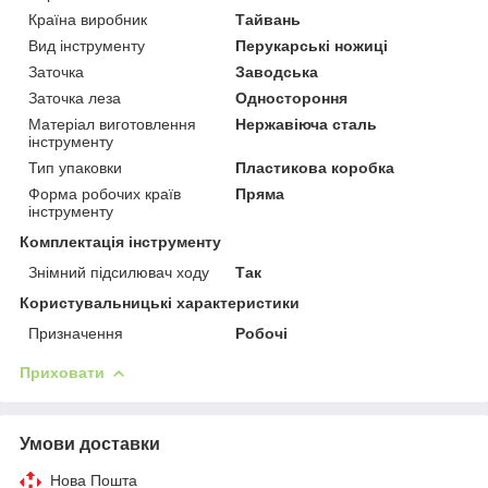
Країна виробник
Тайвань
Вид інструменту
Перукарські ножиці
Заточка
Заводська
Заточка леза
Одностороння
Матеріал виготовлення
Нержавіюча сталь
інструменту
Тип упаковки
Пластикова коробка
Форма робочих країв
Пряма
інструменту
Комплектація інструменту
Знімний підсилювач ходу
Так
Користувальницькі характеристики
Призначення
Робочі
Приховати
Умови доставки
Нова Пошта