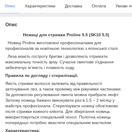
Опис
Характеристики
Доставка
Оплата
Умови п
Опис
Ножиці для стрижки Proline 5.5 (SK10 5.5)
Ножиці Proline виготовлені професіоналами для
професіоналів за новітньою технологією з японської сталі.
Леза мають гостроту бритви і дозволяють отримати
максимальну точність зрізу. Сучасне гвинтове з’єднання
забезпечує м’якість і плавність ходу.
Правила по догляду і стерилізації.
Якість стрижки волосся залежить від правильності
заточування лез, а також проміжку між ріжучими частинами.
За допомогою регулювання гвинта можна прибрати люфт.
Заточку ножиць бажано виконувати раз в 1.5 – 2 місяці у
майстра професіонала. Стерилізувати ножиці обов’язково
після стрижки кожного клієнта. Для зберігання ножиць
використовується спеціальний чохол. Полотна ножиць
попередньо потрібно змастити спеціальним мастилом.
Характеристика: