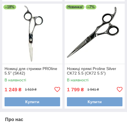
–18%
Новинка!
–7%
Ножиці для стрижки PROline
Ножиці прямі Proline Silver
5.5" (SK42)
CK72 5.5 (CK72 5.5")
В наявності
В наявності
1 249
1 799
₴
₴
1 519 ₴
1 941 ₴
Купити
Купити
Про нас