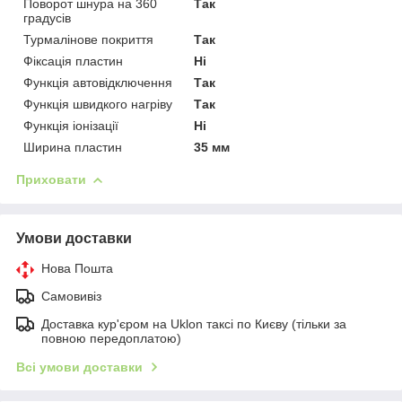
Поворот шнура на 360
Так
градусів
Турмалінове покриття
Так
Фіксація пластин
Ні
Функція автовідключення
Так
Функція швидкого нагріву
Так
Функція іонізації
Ні
Ширина пластин
35 мм
Приховати
Умови доставки
Нова Пошта
Самовивіз
Доставка кур'єром на Uklon таксі по Києву (тільки за
повною передоплатою)
Всі умови доставки