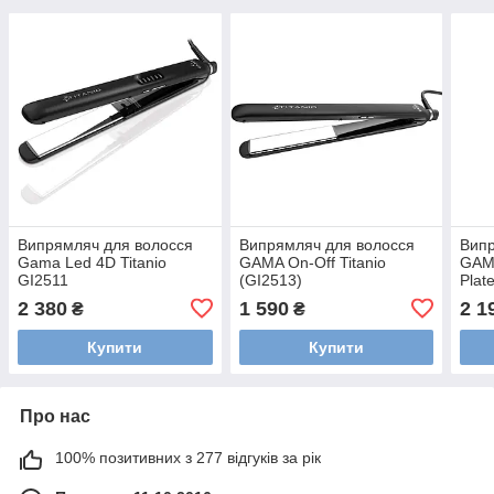
Випрямляч для волосся
Випрямляч для волосся
Випр
Gama Led 4D Titanio
GAMA On-Off Titanio
GAM
GI2511
(GI2513)
Plat
2 380
1 590
2 1
₴
₴
Купити
Купити
Про нас
100% позитивних з 277 відгуків за рік