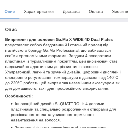
Опис
Характеристики
Доставка
Оплата
Умови п
Опис
Випрямляч для волосся Ga.Ma X-WIDE 4D Dual Plates
представляє собою бездоганний і стильний прилад від
італійського бренду Ga.Ma Professional, що вибивається
своїми ергономічними формами. Завдяки 4 поворотним
пластинам із турмаліновим покриттям, цей вирівнювач стає
надзвичайно адаптивним до різних типів волосся.
Ультратонкий, легкий та зручний дизайн, цифровий дисплей і
електронне регулювання температури в діапазоні від 140°С
до 220°С роблять цей випрямляч незамінним аксесуаром як
для домашнього, так і для професійного використання.
Особливості:
Інноваційний дизайн S -QUATTRO: із 4 довгими
пластинами та спеціально розробленими отворами для
розсіювання тепла та уникнення термічного
навантаження на волосся.
Закруглені кінчики, також ідеальні для створення