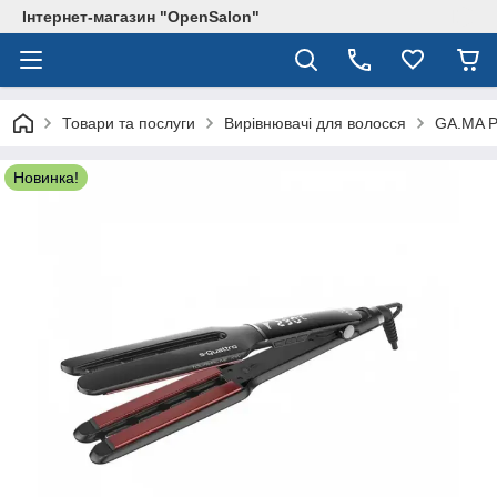
Інтернет-магазин "OpenSalon"
Товари та послуги
Вирівнювачі для волосся
GA.MA Pr
Новинка!