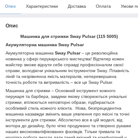
Опис
Характеристики
Доставка
Оплата
Умови п
Опис
Машинка для стрижки Sway Pulsar (115 5005)
Акумуляторна машинка Sway Pulsar
Акумуляторна машинка
Sway Pulsar
– це революційна
новинка у сфері перукарського мистецтва! Відтепер кожен
майстер зможе відчути себе справді професіоналом своєї
справи, володіючи унікальним інструментом Sway. Плавність
ліній та незрівнянна якість матеріалів, неперевершена
точність роботи та витривалість – все це Sway Pulsar.
Машинка для стрижки – Основний інструмент кожного
перукаря та барбера, завдяки якому створюються унікальні
стрижки, втілюються неповторні образи, підбирається
особливий стиль кожного клієнта. Нова, безпрецедентна
машинка назавжди змінить ваше уявлення про якісні та точні
інструменти для стрижки. Абсолютно все в цій моделі, від
мотора до дизайну, було чітко продумано та створено руками
наших висококваліфікованих фахівців. Тільки тривала та
кропітка робота змогла дати такий якісний та комфортний у