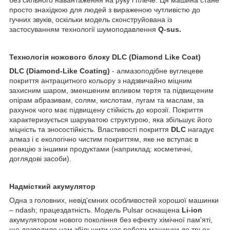
просто знахідкою для людей з вираженою чутливістю до
гучних звуків, оскільки модель сконструйована із
застосуванням технології шумоподавлення
Q-sus.
Технологія ножового блоку DLC (Diamond Like Coat)
DLC (Diamond-Like Coating)
- алмазоподібне вуглецеве
покриття антрацитного кольору з надзвичайно міцним
захисним шаром, зменшеним впливом тертя та підвищеним
опірам абразивам, солям, кислотам, лугам та маслам, за
рахунок чого має підвищену стійкість до корозії. Покриття
характеризується шаруватою структурою, яка збільшує його
міцність та зносостійкість. Властивості покриття
DLC
нагадує
алмаз і є екологічно чистим покриттям, яке не вступає в
реакцію з іншими продуктами (наприклад: косметичні,
доглядові засоби).
Надмісткий акумулятор
Одна з головних, невід'ємних особливостей хорошої машинки
– ndash; працездатність. Модель Pulsar оснащена
Li-ion
акумулятором нового покоління без ефекту хімічної пам'яті,
що дозволило нам збільшити час роботи машинки до трьох