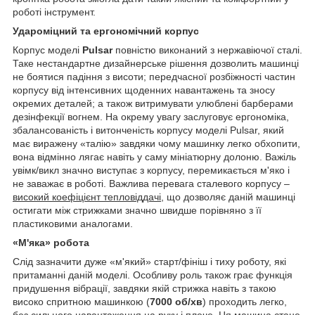
роботі інструмент.
Удароміцний та ергономічний корпус
Корпус моделі
Pulsar
повністю виконаний з нержавіючої сталі.
Таке нестандартне дизайнерське рішення дозволить машинці
не боятися падіння з висоти; передчасної розбіжності частин
корпусу від інтенсивних щоденних навантажень та зносу
окремих деталей; а також витримувати улюблені барберами
дезінфекції вогнем. На окрему увагу заслуговує ергономіка,
збалансованість і витонченість корпусу моделі Pulsar, який
має виражену «талію» завдяки чому машинку легко обхопити,
вона відмінно лягає навіть у саму мініатюрну долоню. Важіль
увімк/викл значно виступає з корпусу, перемикається м'яко і
не заважає в роботі. Важлива перевага сталевого корпусу –
високий коефіцієнт тепловіддачі
, що дозволяє даній машинці
остигати між стрижками значно швидше порівняно з її
пластиковими аналогами.
«М'яка» робота
Слід зазначити дуже «м'який» старт/фініш і тиху роботу, які
притаманні даній моделі. Особливу роль також грає функція
придушення вібрації, завдяки якій стрижка навіть з такою
високо спритною машинкою (
7000 об/хв
) проходить легко,
без сильного навантаження на руку і плече. Ця машина стане