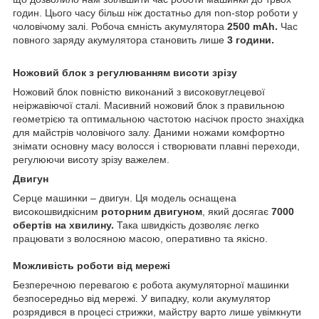
годин. Цього часу більш ніж достатньо для non-stop роботи у
чоловічому залі. Робоча ємність акумулятора
2500 mAh.
Час
повного заряду акумулятора становить лише
3 години.
Ножовий блок з регулюванням висоти зрізу
Ножовий блок повністю виконаний з високовуглецевої
неіржавіючої сталі. Масивний ножовий блок з правильною
геометрією та оптимальною частотою насічок просто знахідка
для майстрів чоловічого залу. Даними ножами комфортно
знімати основну масу волосся і створювати плавні переходи,
регулюючи висоту зрізу важелем.
Двигун
Серце машинки – двигун. Ця модель оснащена
високошвидкісним
роторним двигуном
, який досягає
7000
обертів на хвилину.
Така швидкість дозволяє легко
працювати з волосяною масою, оперативно та якісно.
Можливість роботи від мережі
Безперечною перевагою є робота акумуляторної машинки
безпосередньо від мережі. У випадку, коли акумулятор
розрядився в процесі стрижки, майстру варто лише увімкнути