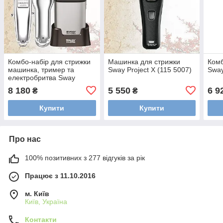
Комбо-набір для стрижки
Машинка для стрижки
Комб
машинка, тример та
Sway Project X (115 5007)
Sway
електробритва Sway
Dipper, Vester, Shaver Pro
8 180
5 550
6 9
₴
₴
Silver (115 KIT1)
Купити
Купити
Про нас
100% позитивних з 277 відгуків за рік
Працює з 11.10.2016
м. Київ
Київ, Україна
Контакти