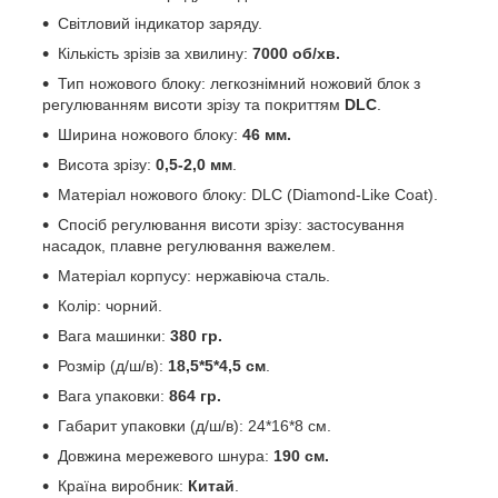
Світловий індикатор заряду.
Кількість зрізів за хвилину:
7000 об/хв.
Тип ножового блоку: легкознімний ножовий блок з
регулюванням висоти зрізу та покриттям
DLC
.
Ширина ножового блоку:
46 мм.
Висота зрізу:
0,5-2,0 мм
.
Матеріал ножового блоку: DLC (Diamond-Like Coat).
Спосіб регулювання висоти зрізу: застосування
насадок, плавне регулювання важелем.
Матеріал корпусу: нержавіюча сталь.
Колір: чорний.
Вага машинки:
380 гр.
Розмір (д/ш/в):
18,5*5*4,5 см
.
Вага упаковки:
864 гр.
Габарит упаковки (д/ш/в): 24*16*8 см.
Довжина мережевого шнура:
190 см.
Країна виробник:
Китай
.