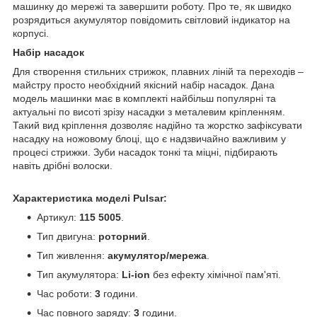
машинку до мережі та завершити роботу. Про те, як швидко
розрядиться акумулятор повідомить світловий індикатор на
корпусі.
Набір насадок
Для створення стильних стрижок, плавних ліній та переходів –
майстру просто необхідний якісний набір насадок. Дана
модель машинки має в комплекті найбільш популярні та
актуальні по висоті зрізу насадки з металевим кріпленням.
Такий вид кріплення дозволяє надійно та жорстко зафіксувати
насадку на ножовому блоці, що є надзвичайно важливим у
процесі стрижки. Зуби насадок тонкі та міцні, підбирають
навіть дрібні волоски.
Характеристика моделі Pulsar:
Артикул:
115 5005
.
Тип двигуна:
роторний
.
Тип живлення:
акумулятор/мережа
.
Тип акумулятора:
Li-ion
без ефекту хімічної пам'яті.
Час роботи:
3
години.
Час повного заряду:
3
години.