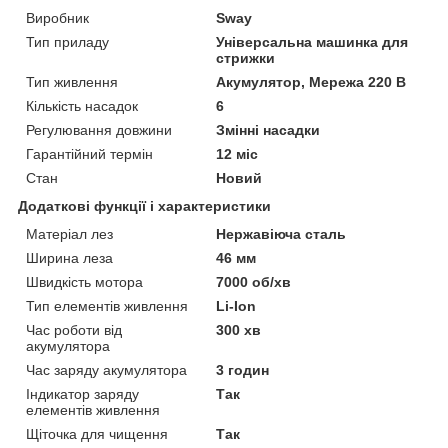
Виробник
Sway
Тип приладу
Універсальна машинка для
стрижки
Тип живлення
Акумулятор, Мережа 220 В
Кількість насадок
6
Регулювання довжини
Змінні насадки
Гарантійний термін
12 міс
Стан
Новий
Додаткові функції і характеристики
Матеріал лез
Нержавіюча сталь
Ширина леза
46 мм
Швидкість мотора
7000 об/хв
Тип елементів живлення
Li-Ion
Час роботи від
300 хв
акумулятора
Час заряду акумулятора
3 годин
Індикатор заряду
Так
елементів живлення
Щіточка для чищення
Так