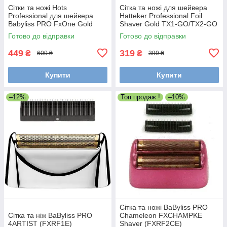
Сітки та ножі Hots
Сітка та ножі для шейвера
Professional для шейвера
Hatteker Professional Foil
Babyliss PRO FxOne Gold
Shaver Gold TX1-GO/TX2-GO
FX79FSGE (HP-FX79RF2GE)
(TX2-02-GO)
Готово до відправки
Готово до відправки
449
319
₴
₴
600 ₴
399 ₴
Купити
Купити
–12%
Топ продаж !
–10%
Сітка та ножі BaByliss PRO
Сітка та ніж BaByliss PRO
Chameleon FXCHAMPKE
4ARTIST (FXRF1E)
Shaver (FXRF2CE)