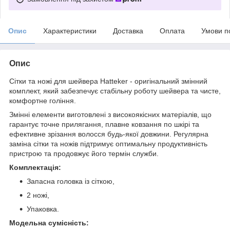
Опис
Характеристики
Доставка
Оплата
Умови п
Опис
Сітки та ножі для шейвера Hatteker - оригінальний змінний
комплект, який забезпечує стабільну роботу шейвера та чисте,
комфортне гоління.
Змінні елементи виготовлені з високоякісних матеріалів, що
гарантує точне прилягання, плавне ковзання по шкірі та
ефективне зрізання волосся будь-якої довжини. Регулярна
заміна сітки та ножів підтримує оптимальну продуктивність
пристрою та продовжує його термін служби.
Комплектація:
Запасна головка із сіткою,
2 ножі,
Упаковка.
Модельна сумісність: