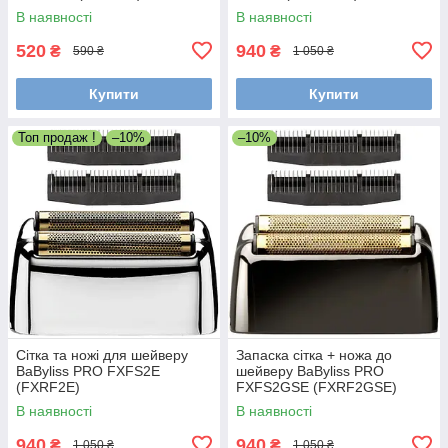
В наявності
В наявності
520
940
₴
₴
590 ₴
1 050 ₴
Купити
Купити
Топ продаж !
–10%
–10%
Сітка та ножі для шейверу
Запаска сітка + ножа до
BaByliss PRO FXFS2E
шейверу BaByliss PRO
(FXRF2E)
FXFS2GSE (FXRF2GSE)
В наявності
В наявності
940
940
₴
₴
1 050 ₴
1 050 ₴