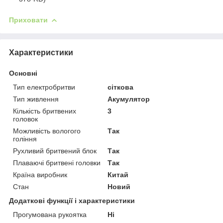
Приховати
Характеристики
Основні
Тип електробритви
сіткова
Тип живлення
Акумулятор
Кількість бритвених
3
головок
Можливість вологого
Так
гоління
Рухливий бритвений блок
Так
Плаваючі бритвені головки
Так
Країна виробник
Китай
Стан
Новий
Додаткові функції і характеристики
Прогумована рукоятка
Ні