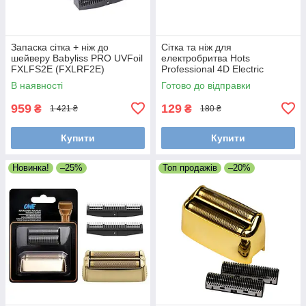
Запаска сітка + ніж до
Сітка та ніж для
шейверу Babyliss PRO UVFoil
електробритва Hots
FXLFS2E (FXLRF2E)
Professional 4D Electric
Shaver LK-1900 (LK-1900-
В наявності
Готово до відправки
001)
959
129
₴
₴
1 421 ₴
180 ₴
Купити
Купити
Новинка!
–25%
Топ продажів
–20%