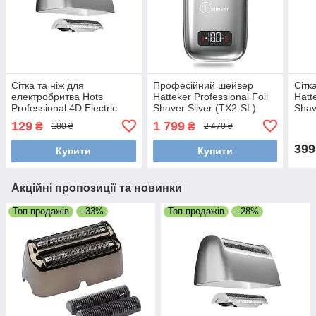
Сітка та ніж для
Професійний шейвер
Сітк
електробритва Hots
Hatteker Professional Foil
Hatt
Professional 4D Electric
Shaver Silver (TX2-SL)
Shav
Shaver LK-1900 (LK-1900-
SL (
129
1 799
₴
₴
180 ₴
2 470 ₴
001)
399
Купити
Купити
Акційні пропозиції та новинки
Топ продажів
–33%
Топ продажів
–28%