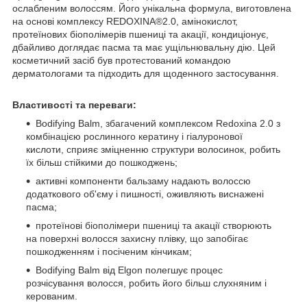
ослабленим волоссям. Його унікальна формула, виготовлена
на основі комплексу REDOXINA®2.0, амінокислот,
протеїнових біополімерів пшениці та акації, кондиціонує,
дбайливо доглядає пасма та має ущільнювальну дію. Цей
косметичний засіб був протестований командою
дерматологами та підходить для щоденного застосування.
Властивості та переваги:
Bodifying Balm, збагачений комплексом Redoxina 2.0 з
комбінацією рослинного кератину і гіалуронової
кислоти, сприяє зміцненню структури волосинок, робить
їх більш стійкими до пошкоджень;
активні компоненти бальзаму надають волоссю
додаткового об'єму і пишності, оживляють виснажені
пасма;
протеїнові біополімери пшениці та акації створюють
на поверхні волосся захисну плівку, що запобігає
пошкодженням і посіченим кінчикам;
Bodifying Balm від Elgon полегшує процес
розчісування волосся, робить його більш слухняним і
керованим.