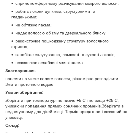
сприяє комфортному розчісування мокрого волосся;
робить локони цупкими, структурними та
гладенькими;
не обтяжує пасма;
надає волоссю об'єму та дзеркального блиску;
реконструює пошкоджену структуру волосяного
стрижня;
запобігає сплутуванню, ламкості та сухості локонів;
пожвавлює ослаблені мляві пасма.
Застосування:
нанести на чисте вологе волосся, рівномірно розподілити.
Змити проточною водою.
Умови зберігання:
зберігати при температурі не нижче +5 С і не вище +25 С,
уникаючи попадання прямих сонячних променів.Зберігати в
недоступному для дітей місці. Термін придатності вказаний на
упаковці.
Склад: