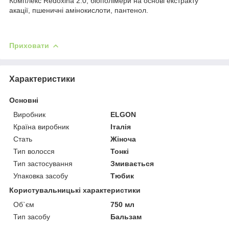
Комплекс Redoxina 2.0, біополімери на основі екстракту
акації, пшеничні амінокислоти, пантенол.
Приховати
Характеристики
Основні
Виробник
ELGON
Країна виробник
Італія
Стать
Жіноча
Тип волосся
Тонкі
Тип застосування
Змивається
Упаковка засобу
Тюбик
Користувальницькі характеристики
Об`єм
750 мл
Тип засобу
Бальзам