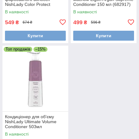
NishLady Color Protect
Conditioner 150 мл (682917)
Conditioner 503мл
В наявності
В наявності
(20101007)
549
499
₴
₴
674 ₴
596 ₴
Купити
Купити
Топ продажів
–15%
Кондиціонер для об'єму
NishLady Ultimate Volume
Conditioner 503мл
(20101015)
В наявності