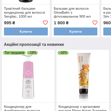
Трав'яний бальзам-
Бальзам для волосся
Баль
кондиціонер для волосся
GlowBalm з
в ра
Sergilac, 1000 мл
фітоскваланом 900 мл
Sim 
(serg0152)
(GlowBalm900)
Bota
995
1 800
960
₴
₴
мл (
Купити
Купити
Акційні пропозиції та новинки
Топ продажів
–19%
–16%
Кондиціонер для
Кондиціонер з аргановим
фарбованого волосся
маслом Elgon Argan Supreme