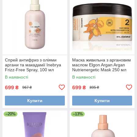
Спрей антифриз з оліями
Маска живильна з аргановим
аргани та макадамії Inebrya
маслом Elgon Argan Argan
Frizz-Free Spray, 100 мл
Nutrienergetic Mask 250 мл
(1026335)
(682948)
В наявності
В наявності
699
699
₴
₴
967 ₴
895 ₴
Купити
Купити
–20%
–13%