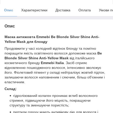
Опис
Характеристики
Доставка
Оплата
Умови п
Опис
Маска антижовта Emmebi Be Blonde Silver Shine Anti-
Yellow Mask для блонду
Продовжити у часі холодний відтінок блонду та помітно
покращити якість освітленого волосся допоможе маска
Be
Blonde Silver Shine Anti-Yellow Mask
від італійського
косметичного бренду
Emmebi Italia
. Засіб сприяє
відновленню пошкодженого волосся, інтенсивно зволожує
його. Фіолетовий пігмент у складі нейтралізує жовтий підтон,
залишаючи волосся наповненим і сяючим, більш об'ємним і
еластичним.
Склад:
гідролізований колаген проникає вглиб волосяного
стрижня, підвищуючи його міцність, покращуючи
структуру та зменшуючи пористість;
пептиди гороху мають антивікову дію для волосся і