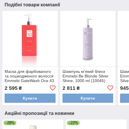
Подібні товари компанії
Маска для фарбованого
Шампунь м'який блиск
Шамп
та пошкодженого волосся
Emmebi Be Blonde Silver
Emme
Emmebi GateWash Oce 43
Shine, 1000 ml (10045)
Silv
Treated, 1000 ml (14106)
2 595
2 811
945
₴
₴
Купити
Купити
Акційні пропозиції та новинки
–28%
–22%