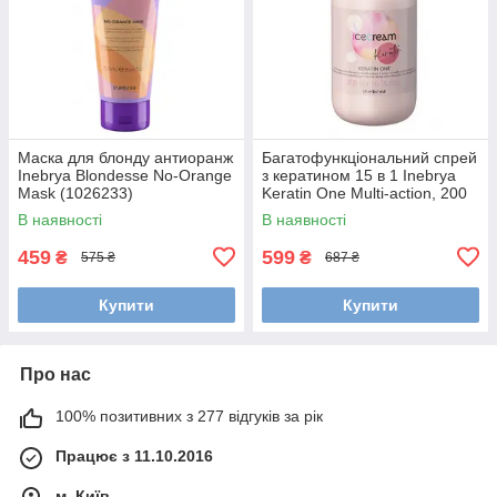
Маска для блонду антиоранж
Багатофункціональний спрей
Inebrya Blondesse No-Orange
з кератином 15 в 1 Inebrya
Mask (1026233)
Keratin One Multi-action, 200
мл (1026315)
В наявності
В наявності
459
599
₴
₴
575 ₴
687 ₴
Купити
Купити
Про нас
100% позитивних з 277 відгуків за рік
Працює з 11.10.2016
м. Київ