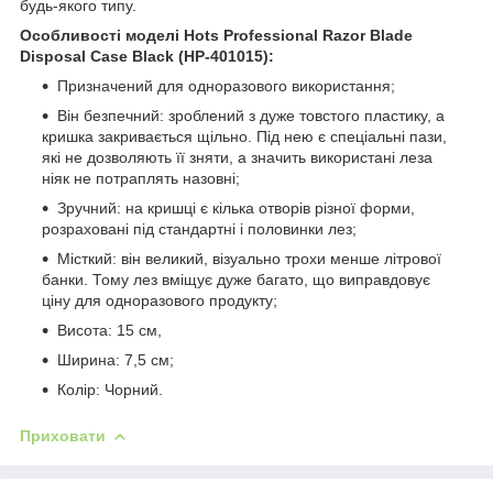
будь-якого типу.
Особливості моделі Hots Professional Razor Blade
Disposal Case Black (HP-401015):
Призначений для одноразового використання;
Він безпечний: зроблений з дуже товстого пластику, а
кришка закривається щільно. Під нею є спеціальні пази,
які не дозволяють її зняти, а значить використані леза
ніяк не потраплять назовні;
Зручний: на кришці є кілька отворів різної форми,
розраховані під стандартні і половинки лез;
Місткий: він великий, візуально трохи менше літрової
банки. Тому лез вміщує дуже багато, що виправдовує
ціну для одноразового продукту;
Висота: 15 см,
Ширина: 7,5 см;
Колір: Чорний.
Приховати