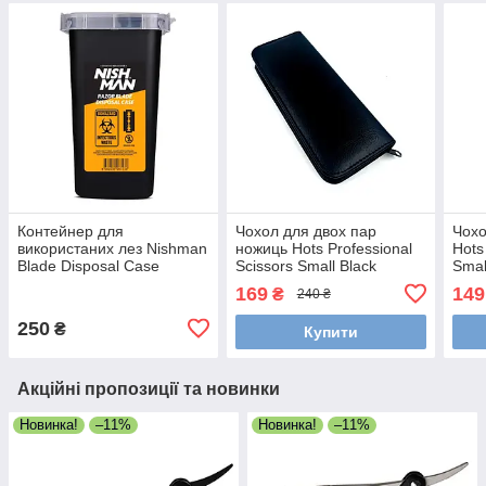
Контейнер для
Чохол для двох пар
Чохо
використаних лез Nishman
ножиць Hots Professional
Hots
Blade Disposal Case
Scissors Small Black
Smal
(HP20011)
169
149
₴
240 ₴
250
₴
Купити
Акційні пропозиції та новинки
Новинка!
–11%
Новинка!
–11%