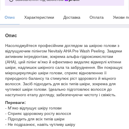
Опис
Характеристики
Доставка
Оплата
Умови п
Опис
Насолоджуйтеся професійним доглядом за шкірою голови з
відлущуючим пілінгом Nevitaly AHA Pre Wash Peeling. Завдяки
активним інгредієнтам, зокрема альфа-гідроксикислотам
(AHA), цей пілінг м'яко й ефективно видаляє відмерлі клітини
шкіри, надлишок шкірного сала та забруднення. Він покращує
мікроциркуляцію шкіри голови, сприяє відновленню її
природного балансу та стимулює ріст здорового й міцного
волосся. Засіб підходить для всіх типів шкіри, зокрема для
чутливої шкіри голови. Ідеально підготовлює волосся до
наступного етапу догляду, забезпечуючи чистоту і свіжість.
Переваги:
- М'яко відлущує шкіру голови
- Сприяє здоровому росту волосся
- Підходить для всіх типів шкіри
- Не подразнює, навіть чутливу шкіру