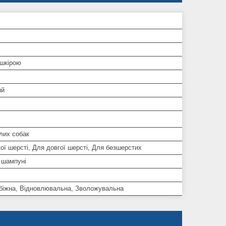
 шкірою
ий
лих собак
ої шерсті, Для довгої шерсті, Для безшерстих
 шампуні
біжна, Відновлювальна, Зволожувальна