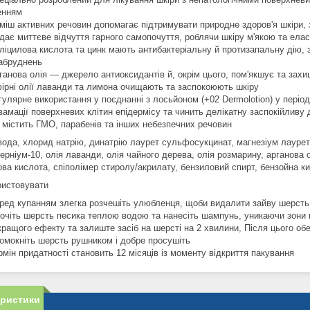
енням
міш активних речовин допомагає підтримувати природне здоров'я шкіри, з
дає миттєве відчуття гарного самопочуття, роблячи шкіру м'якою та ела
ліцилова кислота та цинк мають антибактеріальну й протизапальну дію, з
забруднень
ганова олія — джерело антиоксидантів й, окрім цього, пом'якшує та захи
ірні олії лаванди та лимона очищають та заспокоюють шкіру
гулярне використання у поєднанні з лосьйоном (+02 Dermolotion) у період
вамації поверхневих клітин епідермісу та чинить делікатну заспокійливу 
 містить ГМО, парабенів та інших небезпечних речовин
вода, хлорид натрію, динатрію лаурет сульфосукцинат, магнезіум лаурет
ерніум-10, олія лаванди, олія чайного дерева, олія розмарину, арганова 
ва кислота, спіполімер стиролу/акрилату, бензиловий спирт, бензойна ки
ристовувати
ред купанням злегка розчешіть улюбленця, щоби видалити зайву шерсть 
очіть шерсть песика теплою водою та нанесіть шампунь, уникаючи зони 
кращого ефекту та залиште засіб на шерсті на 2 хвилини, Після цього об
омокніть шерсть рушником і добре просушіть
рмін придатності становить 12 місяців із моменту відкриття пакування
еристики