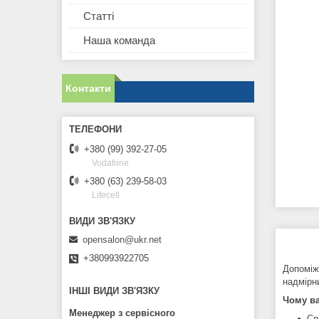
Статті
Наша команда
Контакти
+380 (99) 392-27-05
Vodafone
+380 (63) 239-58-03
Lifecell
opensalon@ukr.net
+380993922705
Допоміж
надмірн
ІНШІ ВИДИ ЗВ'ЯЗКУ
Чому в
Менеджер з сервісного
Сп