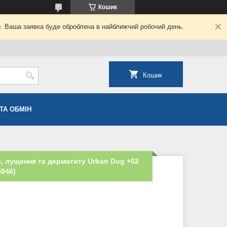
Кошик
й. Ваша заявка буде оброблена в найближчий робочий день.
Кошик
ТА ОБМІН
, лущення та дерматиту Urban Dog +02
5046)