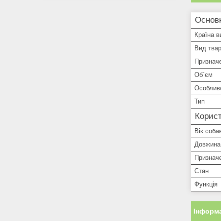
Основ
Країна в
Вид тва
Признач
Об`єм
Особлив
Тип
Корист
Вік соба
Довжина
Признач
Стан
Функція
Інформа