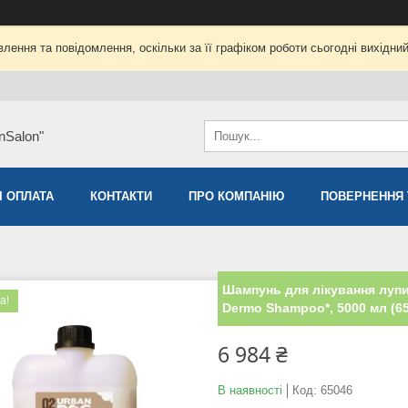
лення та повідомлення, оскільки за її графіком роботи сьогодні вихідни
nSalon"
І ОПЛАТА
КОНТАКТИ
ПРО КОМПАНІЮ
ПОВЕРНЕННЯ 
Шампунь для лікування лупи
а!
Dermo Shampoo*, 5000 мл (6
6 984 ₴
В наявності
Код:
65046