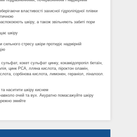
берігаючи властивості захисної гідроліпідної плівки
стичною
аспокоюють шкіру, а також звільняють забиті пори
щає шкіру
и сильного стресу шкіри протидіє надмірній
дію
 сульфат, кокет сульфат цинку, кокамідопропіл бетаїн,
олія, цинк PCA, лляна кислота, піроктон оламін,
слота, сорбінова кислота, лимонен, гераніол, ліналоол.
та наситити шкіру киснем
навколо очей та вух. Акуратно помасажуйте шкіру
ережно змийте