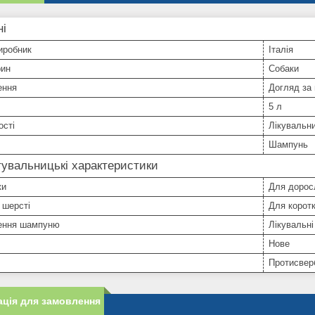
ні
иробник
Італія
рин
Собаки
ення
Догляд за
5 л
ості
Лікувальн
Шампунь
увальницькі характеристики
ки
Для дорос
 шерсті
Для коротк
ення шампуню
Лікувальні
Нове
Протисвер
ція для замовлення