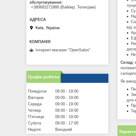
обслуговування
лущ
+380683272988 (Вайбер, Телеграм)
Су
На
Са
від 
Київ, Україна
Ар
Еф
Ре
деск
Інтернет-магазин "OpenSalon"
Не
Склад:
полікват
саліцило
Графік роботи
Як вико
Пе
Понеділок
09:00
19:00
Зм
Вівторок
09:00
19:00
для 
Середа
09:00
19:00
Пр
Четвер
09:00
19:00
Те
Пʼятниця
09:00
19:00
Субота
09:00
17:00
Неділя
Вихідний
Характ