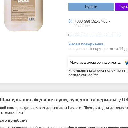
Купи
Купити
+380 (99) 392-27-05
Vodafone
повернення товару протягом 14 д
У компанії підключені електронні
покидаючи сайту.
Шампунь для лікування лупи, лущення та дерматиту Ur
ний шампунь для собак із дерматитом і лупою. Підходить для догляду з
им лущенням.
арто придбати?
еціально розроблений для лікування шкіри з непатологічними поверхнев