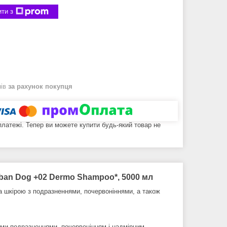
ти з
нів
за рахунок покупця
 платежі. Тепер ви можете купити будь-який товар не
ban Dog +02 Dermo Shampoo*, 5000 мл
а шкірою з подразненнями, почервоніннями, а також
ими подразненнями, почервонінням і надмірним