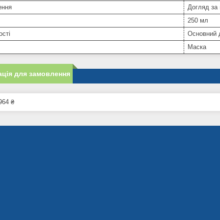
ення
Догляд за
250 мл
ості
Основний 
Маска
ція для замовлення
964 ₴