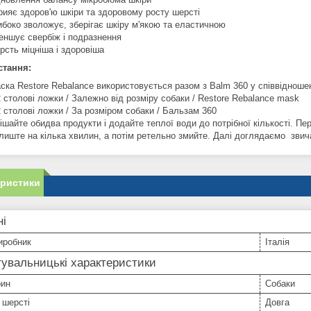
рияє здоров'ю шкіри та здоровому росту шерсті
ибоко зволожує, зберігає шкіру м'якою та еластичною
еншує свербіж і подразнення
рсть міцніша і здоровіша
стання:
ска Restore Rebalance використовується разом з Balm 360 у співвідношен
2 столові ложки / Залежно від розміру собаки / Restore Rebalance mask
2 столові ложки / За розміром собаки / Бальзам 360
ішайте обидва продукти і додайте теплої води до потрібної кількості. Пе
лиште на кілька хвилин, а потім ретельно змийте. Далі доглядаємо зви
еристики
ні
иробник
Італія
увальницькі характеристики
рин
Собаки
 шерсті
Довга