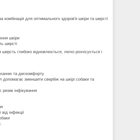
на комбінація для оптимального здоров'я шкіри та шерсті
ення шкіри
ть шерсті
 шерсть глибоко відновлюється, легко розчісується і
сиханню та дискомфорту
 допомагає зменшити свербіж на шкірі собаки та
є ризик інфікування
ня
 від інфекції
обаки
.