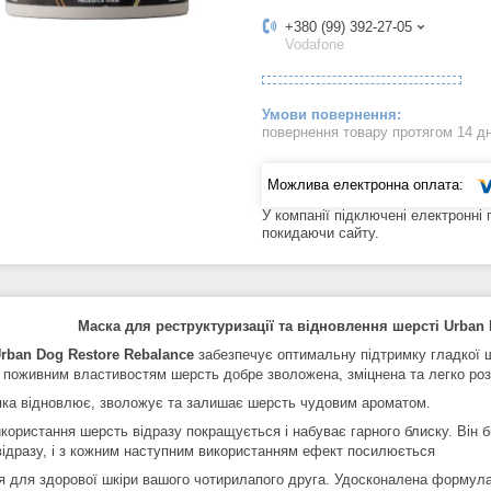
+380 (99) 392-27-05
Vodafone
повернення товару протягом 14 д
У компанії підключені електронні
покидаючи сайту.
Маска для реструктуризації та відновлення шерсті Urban 
rban Dog Restore Rebalance
забезпечує оптимальну підтримку гладкої ш
 поживним властивостям шерсть добре зволожена, зміцнена та легко роз
яка відновлює, зволожує та залишає шерсть чудовим ароматом.
користання шерсть відразу покращується і набуває гарного блиску. Він бі
 відразу, і з кожним наступним використанням ефект посилюється
ія для здорової шкіри вашого чотирилапого друга. Удосконалена формул