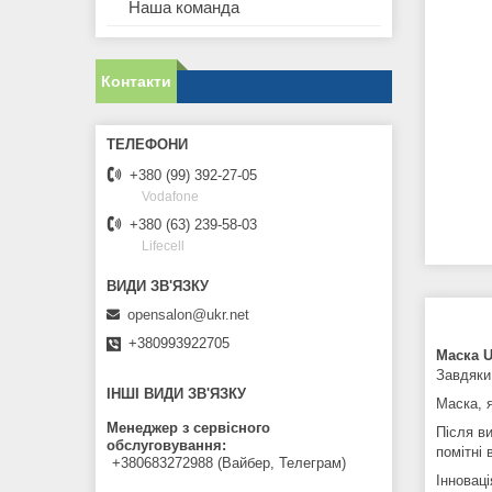
Наша команда
Контакти
+380 (99) 392-27-05
Vodafone
+380 (63) 239-58-03
Lifecell
opensalon@ukr.net
+380993922705
Маска U
Завдяки
ІНШІ ВИДИ ЗВ'ЯЗКУ
Маска, 
Менеджер з сервісного
Після ви
обслуговування
помітні
+380683272988 (Вайбер, Телеграм)
Інновац