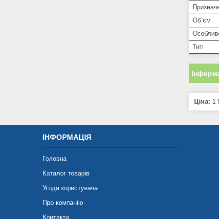
Признач
Об`єм
Особлив
Тип
Інформа
Ціна:
1 
ІНФОРМАЦІЯ
Головна
Каталог товарів
Угода користувача
Про компанію
Контакти