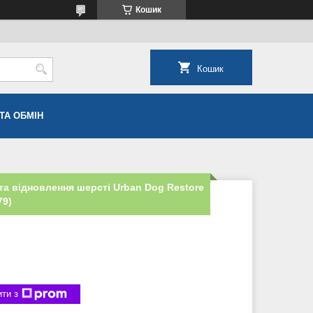
Кошик
Кошик
ТА ОБМІН
та відновлення шерсті Urban Dog Restore
79)
ти з