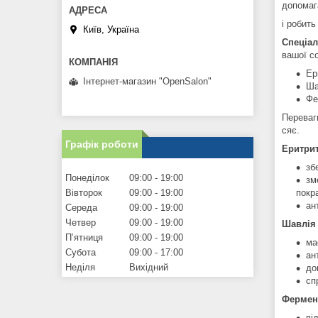
допомаг
і робит
Київ, Україна
Спеціа
вашої с
Ер
Інтернет-магазин "OpenSalon"
Ша
Фе
Переваг
сяє.
Графік роботи
Еритрит
зб
Понеділок
09:00
19:00
зм
Вівторок
09:00
19:00
покр
ан
Середа
09:00
19:00
Четвер
09:00
19:00
Шавлія 
Пʼятниця
09:00
19:00
ма
Субота
09:00
17:00
ан
Неділя
Вихідний
до
сп
Фермент
ві