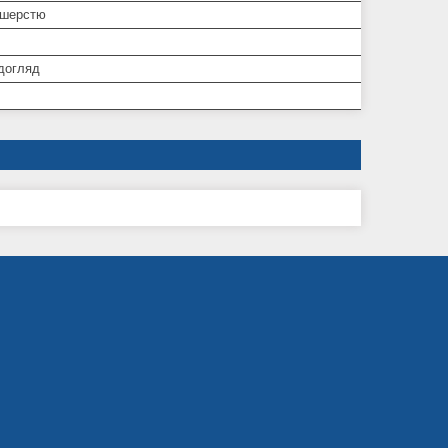
 шерстю
догляд