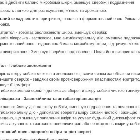
ає відновити баланс мікробіома шкіри, зменшує свербіж і подразнення
ь шерсть легкою для розчісування, м'якою та ароматною.
льний склад
: містить еритритол, шавлія та ферментований овес. Унікаль
обаки.
итритол - зберігає зволоженість шкіри, зменшує свербіж
влія лікарська - заспокоює, має антибактеріальну дію, зменшує подразн
рментований овес - відновлює баланс мікробіому шкіри, підтримує м'якіс
и використання: Зменшує свербіж і подразнення. Після його використання
ол - Глибоке зволоження
ерігає шкіру собаки м'якою та зволоженою, таким чином запобігаючи ви
еншити свербіж - завдяки своїм протисвербіжним властивостям еритритол
ащує її комфорт
тибактеріальний ефект - допомагає зберегти шкіру собаки чистою і знижу
лікарська - Заспокійлива та антибактеріальна дія
є заспокійливу дію на шкіру собаки, зменшує подразнення та почервонін
тибактеріальну дію - допомагає зберегти шкіру собаки чистою і захищає її
ведено, що зменшує запалення шкіри та усуває будь-який дискомфорт с
рияє лікуванню та загоєнню невеликих ран або пошкоджень шкіри у собак
ований овес - здоров'я шкіри та ріст шерсті
дновлення балансу мікробіома шкіри