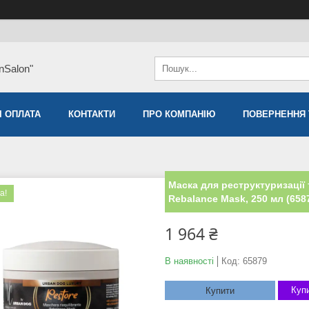
nSalon"
І ОПЛАТА
КОНТАКТИ
ПРО КОМПАНІЮ
ПОВЕРНЕННЯ 
Маска для реструктуризації 
а!
Rebalance Mask, 250 мл (658
1 964 ₴
В наявності
Код:
65879
Купи
Купити