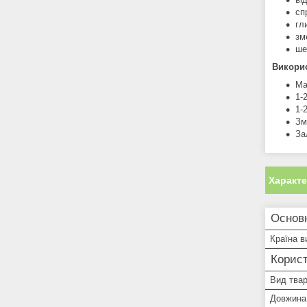
сп
гл
зм
ше
Викори
Ма
1-
1-
Зм
За
Характ
Основ
Країна в
Корист
Вид тва
Довжина