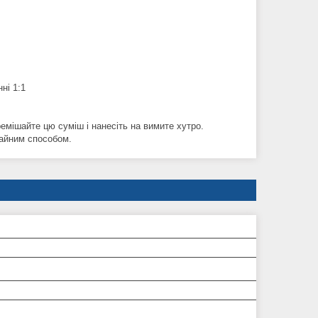
ні 1:1
ремішайте цю суміш і нанесіть на вимите хутро.
чайним способом.