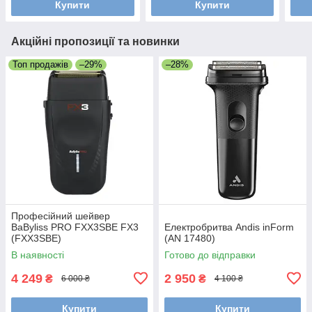
Купити
Купити
Акційні пропозиції та новинки
Топ продажів
–29%
–28%
Професійний шейвер
BaByliss PRO FXX3SBE FX3
Електробритва Andis inForm
(FXX3SBE)
(AN 17480)
В наявності
Готово до відправки
4 249
2 950
₴
₴
6 000 ₴
4 100 ₴
Купити
Купити