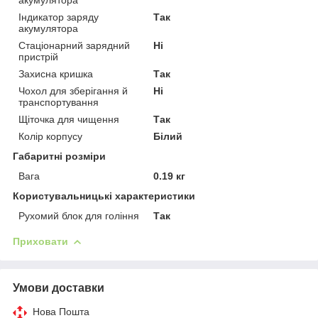
Індикатор заряду
Так
акумулятора
Стаціонарний зарядний
Ні
пристрій
Захисна кришка
Так
Чохол для зберігання й
Ні
транспортування
Щіточка для чищення
Так
Колір корпусу
Білий
Габаритні розміри
Вага
0.19 кг
Користувальницькі характеристики
Рухомий блок для гоління
Так
Приховати
Умови доставки
Нова Пошта