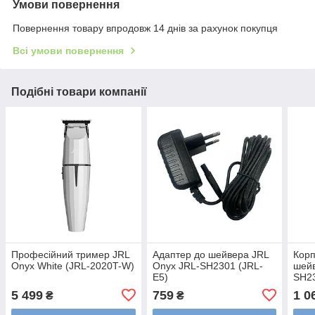
Умови повернення
Повернення товару впродовж 14 днів за рахунок покупця
Всі умови повернення
Подібні товари компанії
Професійний тример JRL
Адаптер до шейвера JRL
Корп
Onyx White (JRL-2020T-W)
Onyx JRL-SH2301 (JRL-
шейв
E5)
SH23
5 499
759
1 0
₴
₴