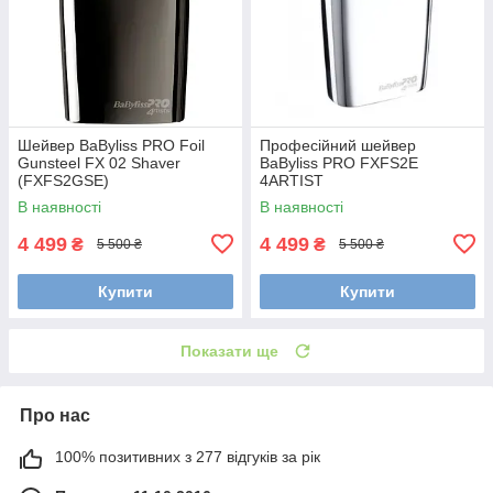
Шейвер BaByliss PRO Foil
Професійний шейвер
Gunsteel FX 02 Shaver
BaByliss PRO FXFS2E
(FXFS2GSE)
4ARTIST
В наявності
В наявності
4 499
4 499
₴
₴
5 500 ₴
5 500 ₴
Купити
Купити
Показати ще
Про нас
100% позитивних з 277 відгуків за рік