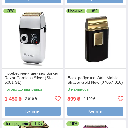
–28%
Новинка!
–18%
Професійний шейвер Surker
Razor Cordless Silver (SK-
Електробритва Wahl Mobile
5001-SL)
Shaver Gold New (07057-016)
Готово до відправки
В наявності
1 450
899
₴
₴
2 010 ₴
1 100 ₴
Купити
Купити
Топ продажів
–18%
–18%