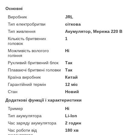
Основні
Виробник
JRL
Тип електробритви
сіткова
Тип живлення
Акумулятор, Мережа 220 В
Кількість бритвених
1
головок
Можливість вологого
Ні
гоління
Рухливий бритвений блок
Так
Плаваючі бритвені головки
Так
Країна виробник
Китай
Гарантійний термін
12 міс
Стан
Новий
Додаткові функції і характеристики
Тример
Ні
Тип акумулятора
Li-Ion
Час заряду акумулятора
2 годин
Час роботи від
180 хв
акумулятора