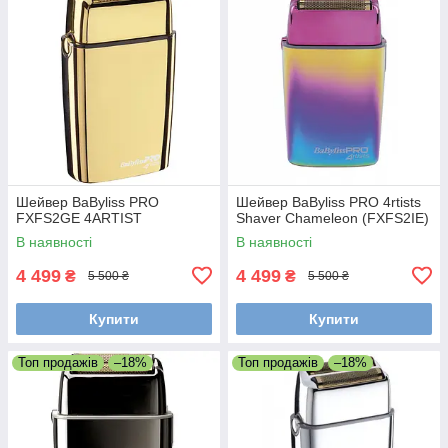
Шейвер BaByliss PRO
Шейвер BaByliss PRO 4rtists
FXFS2GE 4ARTIST
Shaver Chameleon (FXFS2IE)
В наявності
В наявності
4 499
4 499
₴
₴
5 500 ₴
5 500 ₴
Купити
Купити
Топ продажів
–18%
Топ продажів
–18%