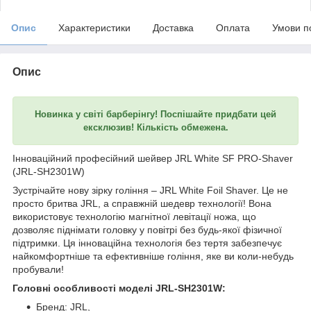
Опис
Характеристики
Доставка
Оплата
Умови п
Опис
Новинка у світі барберінгу! Поспішайте придбати цей
ексклюзив! Кількість обмежена.
Інноваційний професійний шейвер JRL White SF PRO-Shaver
(JRL-SH2301W)
Зустрічайте нову зірку гоління – JRL White Foil Shaver. Це не
просто бритва JRL, а справжній шедевр технології! Вона
використовує технологію магнітної левітації ножа, що
дозволяє піднімати головку у повітрі без будь-якої фізичної
підтримки. Ця інноваційна технологія без тертя забезпечує
найкомфортніше та ефективніше гоління, яке ви коли-небудь
пробували!
Головні особливості моделі JRL-SH2301W:
Бренд: JRL,