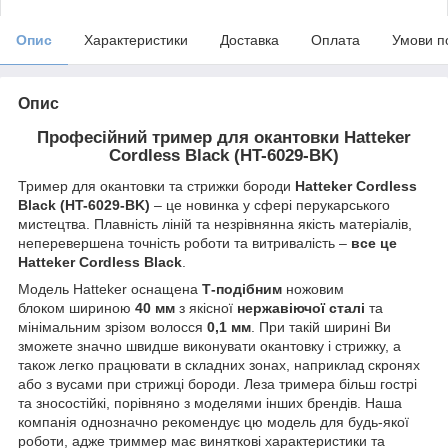
Опис
Характеристики
Доставка
Оплата
Умови п
Опис
Професійний тример для окантовки Hatteker
Cordless Black (HT-6029-BK)
Тример для окантовки та стрижки бороди
Hatteker Cordless
Black (HT-6029-BK)
– це новинка у сфері перукарського
мистецтва. Плавність ліній та незрівнянна якість матеріалів,
неперевершена точність роботи та витривалість –
все це
Hatteker Cordless Black
.
Модель Hatteker оснащена
Т-подібним
ножовим
блоком шириною
40 мм
з якісної
нержавіючої сталі
та
мінімальним зрізом волосся
0,1 мм
. При такій ширині Ви
зможете значно швидше виконувати окантовку і стрижку, а
також легко працювати в складних зонах, наприклад скронях
або з вусами при стрижці бороди. Леза тримера більш гострі
та зносостійкі, порівняно з моделями інших брендів. Наша
компанія однозначно рекомендує цю модель для будь-якої
роботи, адже триммер має виняткові характеристики та