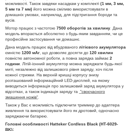
можливості. Також завдяки насадкам у комплекті
(1 мм, 3 мм,
5 мм та 7 мм)
його можна сміливо використовувати в
домашніх умовах, наприклад, для підстригання бороди та
вусів.
Мотор працює з частотою
7500 оборотів за хвилину
. Дана
модель впорається абсолютно з будь-яким завданням, чи це
професійне застосування чи домашнє.
Дана модель працює від вбудованого
літієвого акумулятора
ємністю
1200 мАг
, що дозволяє досягти до
120 хвилин
повністю автономної роботи, а повна зарядка займає
2
години
. Літій-іонний акумулятор можна заряджати будь-якої
миті, незалежно від залишкового рівня заряду, хоч після
кожної стрижки. На верхній кришці корпусу знизу
розташований інформаційний LED-дисплей, на якому
виводиться інформація про залишковий заряд акумулятора у
відсотках, а також індикація заряду та
"своєчасного
змащення ножів"
.
Також у Вас є можливість підключити триммер до адаптера
живлення та використовувати його як дротовий, одночасно
заряджаючи батарею.
Головні особливості Hatteker Cordless Black (HT-6029-
BK):