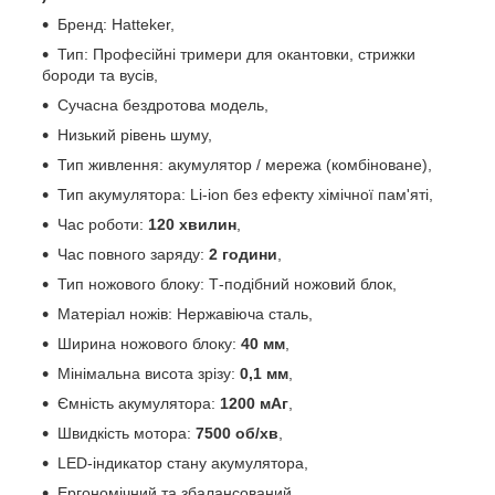
Бренд: Hatteker,
Тип: Професійні тримери для окантовки, стрижки
бороди та вусів,
Сучасна бездротова модель,
Низький рівень шуму,
Тип живлення: акумулятор / мережа (комбіноване),
Тип акумулятора: Li-ion без ефекту хімічної пам'яті,
Час роботи:
120 хвилин
,
Час повного заряду:
2 години
,
Тип ножового блоку: Т-подібний ножовий блок,
Матеріал ножів: Нержавіюча сталь,
Ширина ножового блоку:
40 мм
,
Мінімальна висота зрізу:
0,1 мм
,
Ємність акумулятора:
1200 мАг
,
Швидкість мотора:
7500 об/хв
,
LED-індикатор стану акумулятора,
Ергономічний та збалансований,