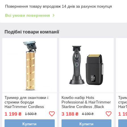
Повернення товару впродовж 14 днів за рахунок покупця
Всі умови повернення
Подібні товари компанії
Тример для окантовки і
Комбо-набір Hots
Трим
стрижки бороди
Professional & HairTrimmer
стри
HairTrimmer Cordless
Starline Cordless ,Black
Hair
Skeleton (Gold)
(HP-12108+HP2012-BK)
Skel
1 199
3 188
1 1
₴
₴
1 500 ₴
4 190 ₴
Купити
Купити