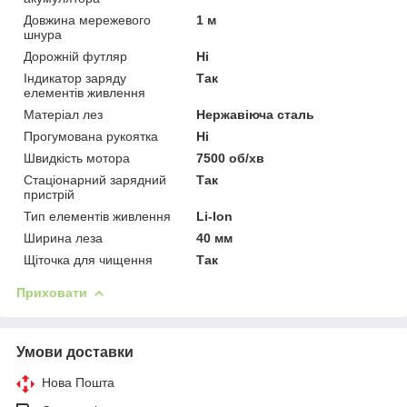
Довжина мережевого
1 м
шнура
Дорожній футляр
Ні
Індикатор заряду
Так
елементів живлення
Матеріал лез
Нержавіюча сталь
Прогумована рукоятка
Ні
Швидкість мотора
7500 об/хв
Стаціонарний зарядний
Так
пристрій
Тип елементів живлення
Li-Ion
Ширина леза
40 мм
Щіточка для чищення
Так
Приховати
Умови доставки
Нова Пошта