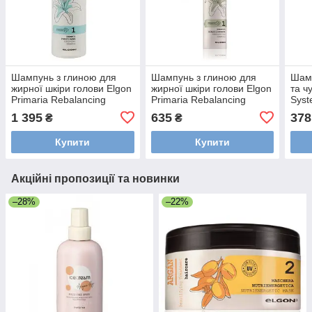
Шампунь з глиною для
Шампунь з глиною для
Шам
жирної шкіри голови Elgon
жирної шкіри голови Elgon
та ч
Primaria Rebalancing
Primaria Rebalancing
Syst
Shampoo, 1000 мл
Shampoo, 250мл
Shal
1 395
635
378
₴
₴
(113
Купити
Купити
Акційні пропозиції та новинки
–28%
–22%