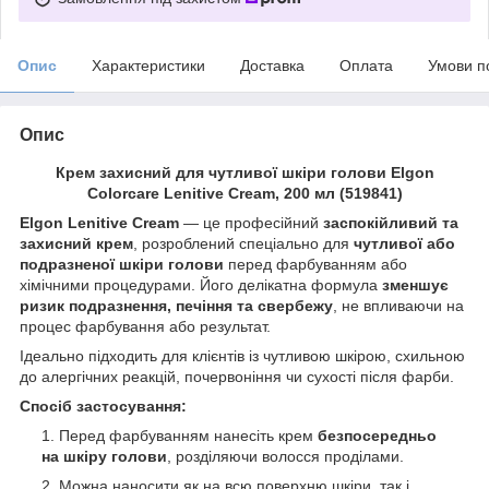
Опис
Характеристики
Доставка
Оплата
Умови п
Опис
Крем захисний для чутливої шкіри голови Elgon
Colorcare Lenitive Cream, 200 мл (519841)
Elgon Lenitive Cream
— це професійний
заспокійливий та
захисний крем
, розроблений спеціально для
чутливої або
подразненої шкіри голови
перед фарбуванням або
хімічними процедурами. Його делікатна формула
зменшує
ризик подразнення, печіння та свербежу
, не впливаючи на
процес фарбування або результат.
Ідеально підходить для клієнтів із чутливою шкірою, схильною
до алергічних реакцій, почервоніння чи сухості після фарби.
Спосіб застосування:
Перед фарбуванням нанесіть крем
безпосередньо
на шкіру голови
, розділяючи волосся проділами.
Можна наносити як на всю поверхню шкіри, так і