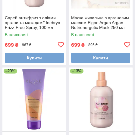
Спрей антифриз з оліями
Маска живильна з аргановим
аргани та макадамії Inebrya
маслом Elgon Argan Argan
Frizz-Free Spray, 100 мл
Nutrienergetic Mask 250 мл
(1026335)
(682948)
В наявності
В наявності
699
699
₴
₴
967 ₴
895 ₴
Купити
Купити
–20%
–13%