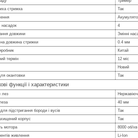
ладу
Тример
иха стрижка
Так
лення
Акумулято
ь насадок
4
ання довжини
Змінні нас
ьна довжина стрижки
0.4 мм
иробник
Китай
ний термін
12 міс
Новий
ля окантовки
Так
ові функції і характеристики
 лез
Нержавіюч
леза
40 мм
для підстригання бороди і вусів
Так
ахищений корпус
Так
ть мотора
8000 об/хв
ментів живлення
Li-Ion