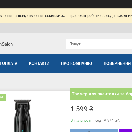
лення та повідомлення, оскільки за її графіком роботи сьогодні вихідни
nSalon"
І ОПЛАТА
КОНТАКТИ
ПРО КОМПАНІЮ
ПОВЕРНЕННЯ 
Тример для окантовки та бор
а!
1 599 ₴
В наявності
Код:
V-974-GN