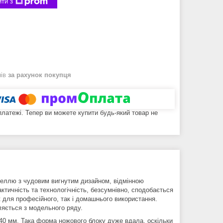
ти з
нів
за рахунок покупця
 платежі. Тепер ви можете купити будь-який товар не
еллю з чудовим вигнутим дизайном, відмінною
ктичність та технологічність, безсумнівно, сподобається
к для професійного, так і домашнього використання.
ляється з модельного ряду.
0 мм. Така форма ножового блоку дуже вдала, оскільки