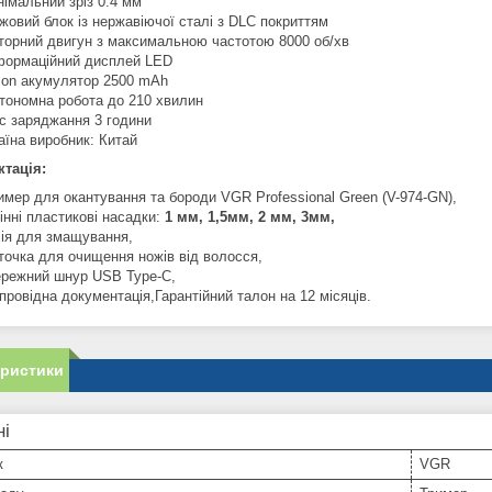
німальний зріз 0.4 мм
жовий блок із нержавіючої сталі з DLC покриттям
торний двигун з максимальною частотою 8000 об/хв
формаційний дисплей LED
-Ion акумулятор 2500 mAh
тономна робота до 210 хвилин
с заряджання 3 години
аїна виробник: Китай
тація:
имер для окантування та бороди VGR Professional Green (V-974-GN),
інні пластикові насадки:
1 мм, 1,5мм, 2 мм, 3мм,
ія для змащування,
точка для очищення ножів від волосся,
режний шнур USB Type-C,
провідна документація,Гарантійний талон на 12 місяців.
еристики
ні
к
VGR