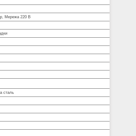
р, Мережа 220 В
адки
а сталь