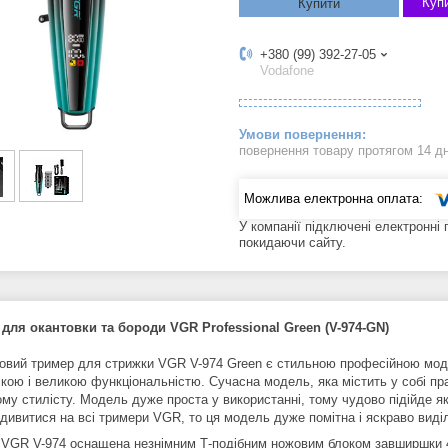
Купи
Купити
+380 (99) 392-27-05
Vodafone
повернення товару протягом 14 д
У компанії підключені електронні
покидаючи сайту.
для окантовки та бороди VGR Professional Green (V-974-GN)
овий тример для стрижки VGR V-974 Green є стильною професійною мод
кою і великою функціональністю. Сучасна модель, яка містить у собі пра
ому стилісту. Модель дуже проста у використанні, тому чудово підійде я
дивитися на всі тримери VGR, то ця модель дуже помітна і яскраво виді
VGR V-974 оснащена незнімним Т-подібним ножовим блоком завширшки 4