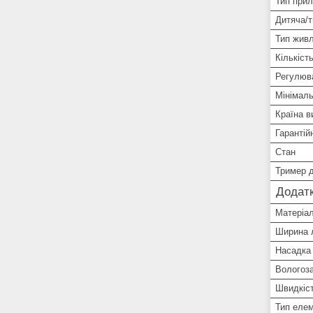
Тип при
Дитяча/т
Тип жив
Кількіст
Регулюв
Мінімал
Країна в
Гарантій
Стан
Тример д
Додатк
Матеріал
Ширина 
Насадка 
Вологоз
Швидкіс
Тип еле