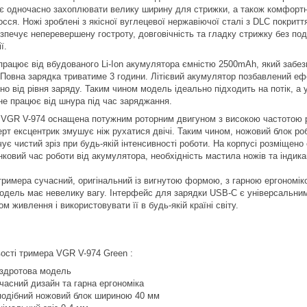
є одночасно захоплювати велику ширину для стрижки, а також комфортн
осся. Ножі зроблені з якісної вуглецевої нержавіючої сталі з DLC покри
езпечує неперевершену гостроту, довговічність та гладку стрижку без по
ї.
працює від вбудованого Li-Ion акумулятора ємністю 2500mAh, який заб
 Повна зарядка триватиме 3 години. Літієвий акумулятор позбавлений еф
но від рівня заряду. Таким чином модель ідеально підходить на потік, а
не працює від шнура під час заряджання.
VGR V-974 оснащена потужним роторним двигуном з високою частотою ро
ерт ексцентрик змушує ніж рухатися двічі. Таким чином, ножовий блок роб
ує чистий зріз при будь-якій інтенсивності роботи. На корпусі розміщен
ковий час роботи від акумулятора, необхідність мастила ножів та індика
тримера сучасний, оригінальний із вигнутою формою, з гарною ергономіко
одель має невелику вагу. Інтерфейс для зарядки USB-C є універсальним
м живлення і використовувати її в будь-якій країні світу.
ості тримера VGR V-974 Green :
здротова модель
часний дизайн та гарна ергономіка
подібний ножовий блок шириною 40 мм