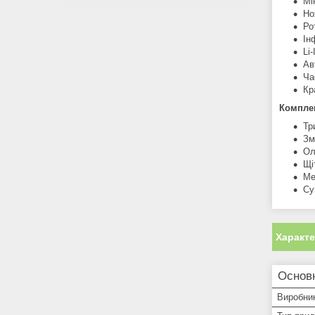
Мі
Но
Ро
Ін
Li
Ав
Ча
Кр
Комплек
Тр
Зм
Ол
Щі
Ме
Су
Характ
Основ
Виробни