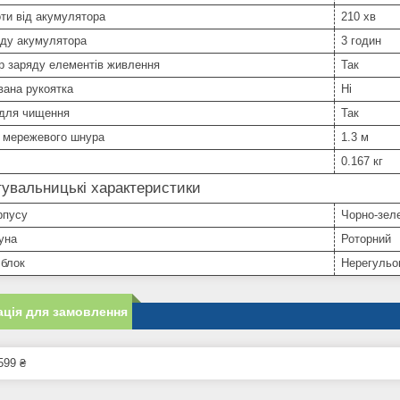
ти від акумулятора
210 хв
яду акумулятора
3 годин
р заряду елементів живлення
Так
вана рукоятка
Ні
 для чищення
Так
 мережевого шнура
1.3 м
0.167 кг
увальницькі характеристики
рпусу
Чорно-зел
уна
Роторний
 блок
Нерегульо
ція для замовлення
599 ₴