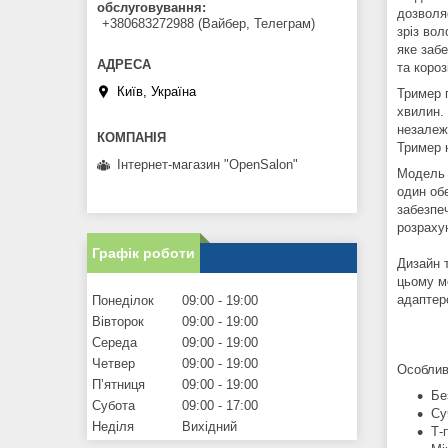
обслуговування
дозволя
+380683272988 (Вайбер, Телеграм)
зріз вол
яке заб
та корозі
Київ, Україна
Тример 
хвилин.
незалеж
Тример 
Інтернет-магазин "OpenSalon"
Модель 
один об
забезпеч
розрахун
Графік роботи
Дизайн 
цьому м
адаптеро
Понеділок
09:00
19:00
Вівторок
09:00
19:00
Середа
09:00
19:00
Четвер
09:00
19:00
Особлив
Пʼятниця
09:00
19:00
Бе
Субота
09:00
17:00
Су
Неділя
Вихідний
Т-