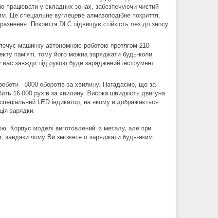
о працювати у складних зонах, забезпечуючи чистий
ттям. Це спеціальне вуглецеве алмазоподібне покриття,
дразнення. Покриття DLC підвищує стійкість лез до зносу
езпечує машинку автономною роботою протягом 210
екту пам'яті, тому його можна заряджати будь-коли
 у вас завжди під рукою буде заряджений інструмент.
боти - 8000 оборотів за хвилину. Нагадаємо, що за
ить 16 000 рухів за хвилину. Висока швидкість двигуна
о спеціальний LED індикатор, на якому відображається
ція зарядки.
ю. Корпус моделі виготовлений із металу, але при
, завдяки чому Ви зможете її заряджати будь-яким