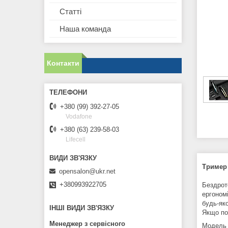
Статті
Наша команда
Контакти
+380 (99) 392-27-05
Vodafone
+380 (63) 239-58-03
Lifecell
Тример 
opensalon@ukr.net
+380993922705
Бездрот
ергономі
будь-як
ІНШІ ВИДИ ЗВ'ЯЗКУ
Якщо по
Менеджер з сервісного
Модель 