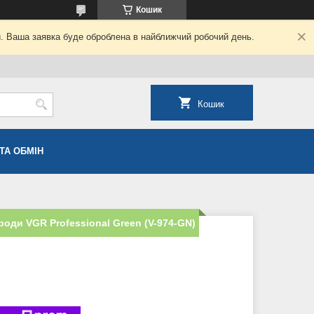
Кошик
й. Ваша заявка буде оброблена в найближчий робочий день.
Кошик
ТА ОБМІН
оди VGR Professional Green (V-974-GN)