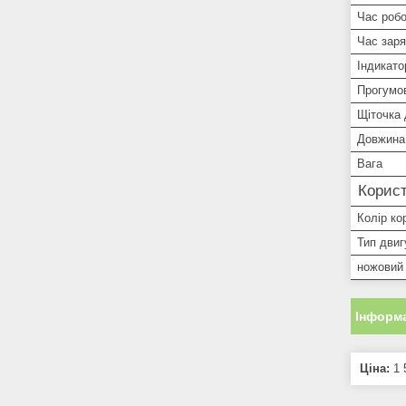
Час робо
Час зар
Індикато
Прогумо
Щіточка
Довжина
Вага
Корист
Колір ко
Тип двиг
ножовий
Інформа
Ціна:
1 