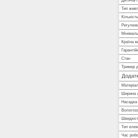
Дитяча/т
Тип жив
Кількіст
Регулюв
Мінімал
Країна в
Гарантій
Стан
Тример д
Додатк
Матеріал
Ширина 
Насадка 
Вологоз
Швидкіс
Тип еле
Час робо