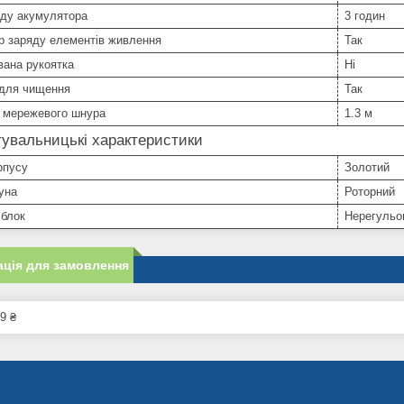
яду акумулятора
3 годин
р заряду елементів живлення
Так
вана рукоятка
Ні
 для чищення
Так
 мережевого шнура
1.3 м
увальницькі характеристики
рпусу
Золотий
уна
Роторний
 блок
Нерегульо
ція для замовлення
9 ₴