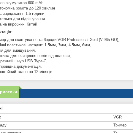
-Ion акумулятор 600 mAh
тономна робота до 120 хвилин
с заряджання 1.5 години
телька для підвішування
аїна виробник: Китай
тація:
мер для окантування та бороди VGR Professional Gold (V-965-GO),,
інні пластикові насадки:
1.5мм, 3мм, 4.5мм, 6мм,
ія для змащування,
точка для очищення ножів від волосся,
режний шнур USB Type-C,
провідна документація,
рантійний талон на 12 місяців
еристики
ні
к
VGR
ладу
Тример