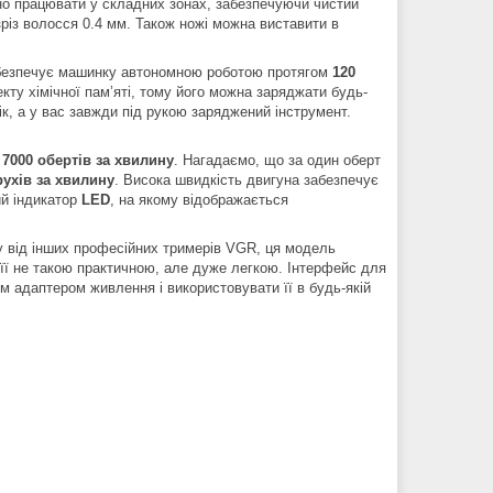
о працювати у складних зонах, забезпечуючи чистий
зріз волосся 0.4 мм. Також ножі можна виставити в
абезпечує машинку автономною роботою протягом
120
кту хімічної пам’яті, тому його можна заряджати будь-
к, а у вас завжди під рукою заряджений інструмент.
–
7000 обертів за хвилину
. Нагадаємо, що за один оберт
рухів за хвилину
. Висока швидкість двигуна забезпечує
ий індикатор
LED
, на якому відображається
у від інших професійних тримерів VGR, ця модель
її не такою практичною, але дуже легкою. Інтерфейс для
м адаптером живлення і використовувати її в будь-якій