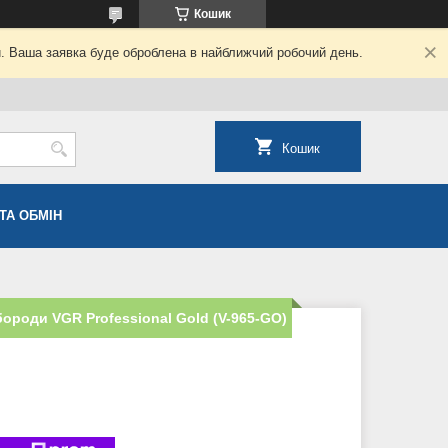
Кошик
й. Ваша заявка буде оброблена в найближчий робочий день.
Кошик
ТА ОБМІН
ороди VGR Professional Gold (V-965-GO)