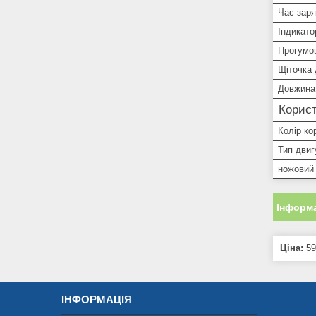
Час зар
Індикато
Прогумо
Щіточка
Довжина
Корист
Колір ко
Тип двиг
ножовий
Інформа
Ціна:
59
ІНФОРМАЦІЯ