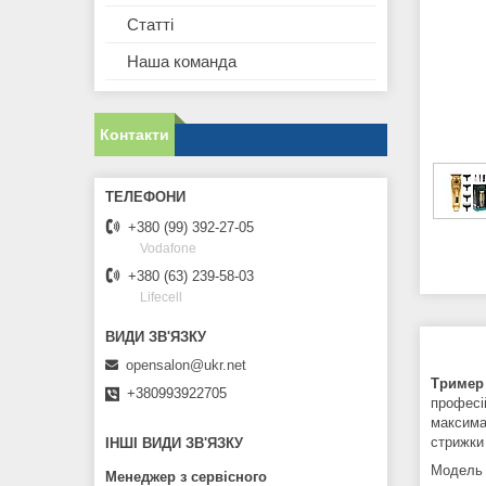
Статті
Наша команда
Контакти
+380 (99) 392-27-05
Vodafone
+380 (63) 239-58-03
Lifecell
opensalon@ukr.net
Тример 
+380993922705
професі
максима
стрижки
ІНШІ ВИДИ ЗВ'ЯЗКУ
Модель 
Менеджер з сервісного