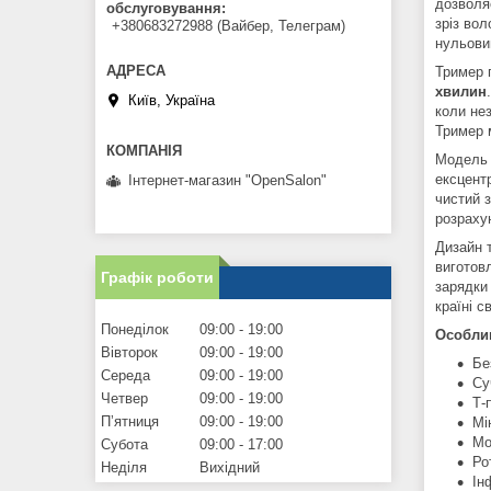
дозволя
обслуговування
зріз вол
+380683272988 (Вайбер, Телеграм)
нульови
Тример 
хвилин
Київ, Україна
коли не
Тример 
Модель
ексцент
Інтернет-магазин "OpenSalon"
чистий з
розрахун
Дизайн 
виготов
Графік роботи
зарядк
країні св
Понеділок
09:00
19:00
Особлив
Вівторок
09:00
19:00
Бе
Середа
09:00
19:00
Су
Четвер
09:00
19:00
Т-
Пʼятниця
09:00
19:00
Мі
Мо
Субота
09:00
17:00
Ро
Неділя
Вихідний
Ін