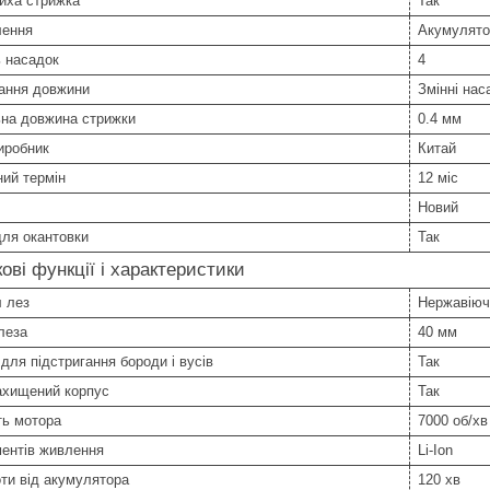
иха стрижка
Так
лення
Акумулято
ь насадок
4
ання довжини
Змінні нас
ьна довжина стрижки
0.4 мм
иробник
Китай
ний термін
12 міс
Новий
ля окантовки
Так
ові функції і характеристики
 лез
Нержавіюч
леза
40 мм
для підстригання бороди і вусів
Так
ахищений корпус
Так
ть мотора
7000 об/хв
ментів живлення
Li-Ion
ти від акумулятора
120 хв