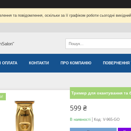
лення та повідомлення, оскільки за її графіком роботи сьогодні вихідни
nSalon"
І ОПЛАТА
КОНТАКТИ
ПРО КОМПАНІЮ
ПОВЕРНЕННЯ 
Тример для окантування та б
а!
599 ₴
В наявності
Код:
V-965-GO