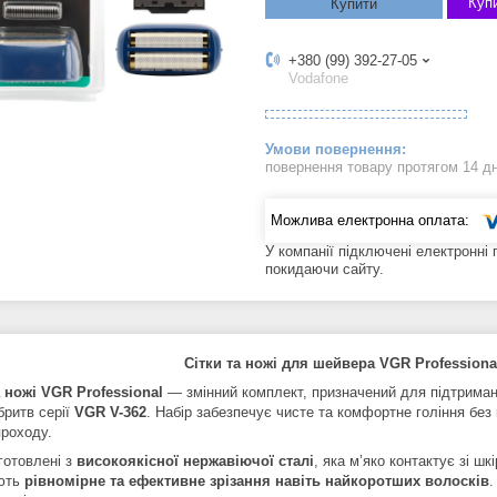
Купи
Купити
+380 (99) 392-27-05
Vodafone
повернення товару протягом 14 д
У компанії підключені електронні
покидаючи сайту.
Сітки та ножі для шейвера VGR Professional
а ножі VGR Professional
— змінний комплект, призначений для підтриманн
бритв серії
VGR V-362
. Набір забезпечує чисте та комфортне гоління без
проходу.
готовлені з
високоякісної нержавіючої сталі
, яка м’яко контактує зі ш
ують
рівномірне та ефективне зрізання навіть найкоротших волосків
.