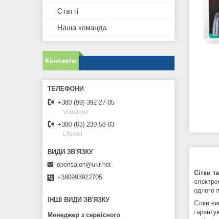
Статті
Наша команда
Контакти
+380 (99) 392-27-05
Vodafone
+380 (63) 239-58-03
Lifecell
opensalon@ukr.net
Сітки т
+380993922705
електро
одного 
ІНШІ ВИДИ ЗВ'ЯЗКУ
Сітки ви
гарант
Менеджер з сервісного