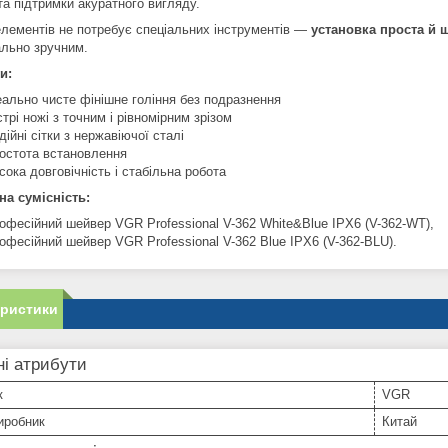
та підтримки акуратного вигляду.
елементів не потребує спеціальних інструментів —
установка проста й 
льно зручним.
и:
еально чисте фінішне гоління без подразнення
стрі ножі з точним і рівномірним зрізом
дійні сітки з нержавіючої сталі
остота встановлення
сока довговічність і стабільна робота
а сумісність:
офесійний шейвер VGR Professional V-362 White&Blue IPX6 (V-362-WT),
офесійний шейвер VGR Professional V-362 Blue IPX6 (V-362-BLU).
еристики
і атрибути
к
VGR
иробник
Китай