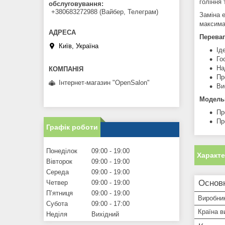
гоління 
обслуговування
+380683272988 (Вайбер, Телеграм)
Заміна 
максима
Переваг
Київ, Україна
Ід
Го
На
Пр
Інтернет-магазин "OpenSalon"
Ви
Модельн
Пр
Пр
Графік роботи
Понеділок
09:00
19:00
Характ
Вівторок
09:00
19:00
Середа
09:00
19:00
Основн
Четвер
09:00
19:00
Пʼятниця
09:00
19:00
Виробни
Субота
09:00
17:00
Країна в
Неділя
Вихідний