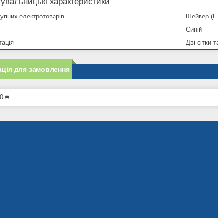
увальницькі характеристики
упних електротоварів
Шейвер (Е
Синій
тація
Дві сітки 
ція для замовлення
0 ₴