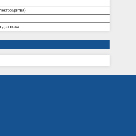
лектробритва)
та два ножа