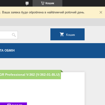
Кошик
й. Ваша заявка буде оброблена в найближчий робочий день.
Кошик
ТА ОБМІН
R Professional V-362 (V-362-01-BLU)