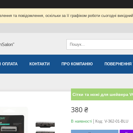
лення та повідомлення, оскільки за її графіком роботи сьогодні вихідни
nSalon"
І ОПЛАТА
КОНТАКТИ
ПРО КОМПАНІЮ
ПОВЕРНЕННЯ 
Сітки та ножі для шейвера VG
380 ₴
В наявності
Код:
V-362-01-BLU