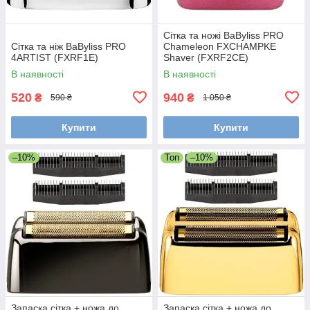
Сітка та ножі BaByliss PRO
Сітка та ніж BaByliss PRO
Chameleon FXCHAMPKE
4ARTIST (FXRF1E)
Shaver (FXRF2CE)
В наявності
В наявності
520
940
₴
₴
590 ₴
1 050 ₴
Купити
Купити
–10%
Топ
–10%
Запаска сітка + ножа до
Запаска сітка + ножа до