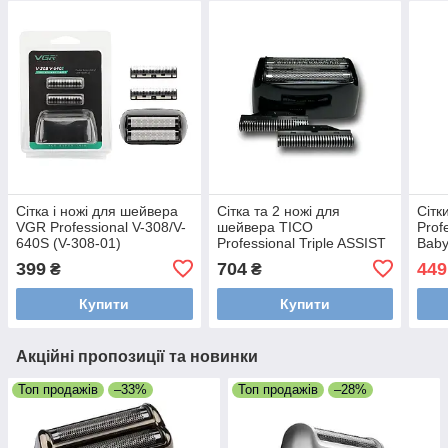
Сітка і ножі для шейвера
Сітка та 2 ножі для
Сітк
VGR Professional V-308/V-
шейвера TICO
Prof
640S (V-308-01)
Professional Triple ASSIST
Baby
Zero 100429 (100429-01)
FX7
399
704
449
₴
₴
FX7
Купити
Купити
Акційні пропозиції та новинки
Топ продажів
–33%
Топ продажів
–28%