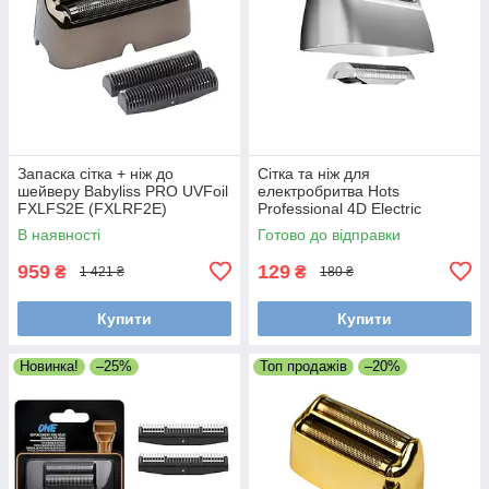
Запаска сітка + ніж до
Сітка та ніж для
шейверу Babyliss PRO UVFoil
електробритва Hots
FXLFS2E (FXLRF2E)
Professional 4D Electric
Shaver LK-1900 (LK-1900-
В наявності
Готово до відправки
001)
959
129
₴
₴
1 421 ₴
180 ₴
Купити
Купити
Новинка!
–25%
Топ продажів
–20%