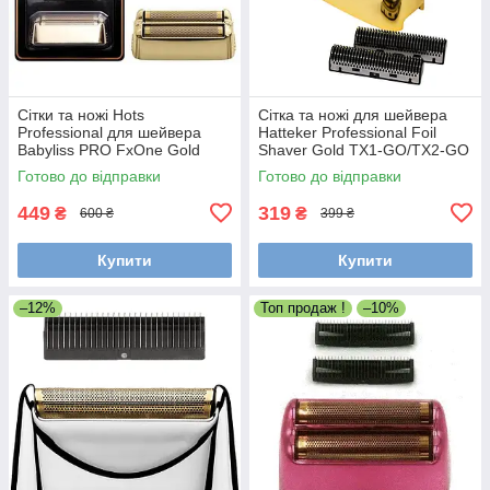
Сітки та ножі Hots
Сітка та ножі для шейвера
Professional для шейвера
Hatteker Professional Foil
Babyliss PRO FxOne Gold
Shaver Gold TX1-GO/TX2-GO
FX79FSGE (HP-FX79RF2GE)
(TX2-02-GO)
Готово до відправки
Готово до відправки
449
319
₴
₴
600 ₴
399 ₴
Купити
Купити
–12%
Топ продаж !
–10%