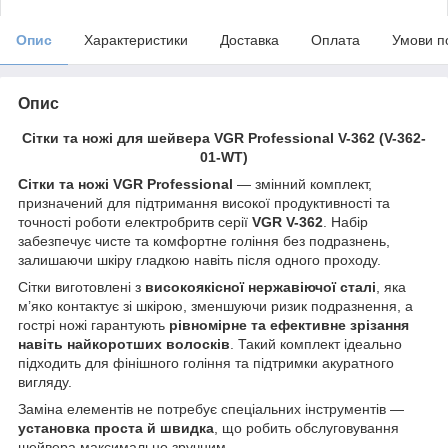
Опис
Характеристики
Доставка
Оплата
Умови п
Опис
Сітки та ножі для шейвера VGR Professional V-362 (V-362-
01-WT)
Сітки та ножі VGR Professional
— змінний комплект,
призначений для підтримання високої продуктивності та
точності роботи електробритв серії
VGR V-362
. Набір
забезпечує чисте та комфортне гоління без подразнень,
залишаючи шкіру гладкою навіть після одного проходу.
Сітки виготовлені з
високоякісної нержавіючої сталі
, яка
м’яко контактує зі шкірою, зменшуючи ризик подразнення, а
гострі ножі гарантують
рівномірне та ефективне зрізання
навіть найкоротших волосків
. Такий комплект ідеально
підходить для фінішного гоління та підтримки акуратного
вигляду.
Заміна елементів не потребує спеціальних інструментів —
установка проста й швидка
, що робить обслуговування
шейвера максимально зручним.