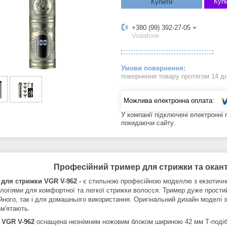
Купи
Купити
+380 (99) 392-27-05
Vodafone
повернення товару протягом 14 д
У компанії підключені електронні
покидаючи сайту.
Професійний тример для стрижки та окант
для стрижки VGR V-962 -
є стильною професійною моделлю з екзотичн
ологіями для комфортної та легкої стрижки волосся. Тример дуже простий
ного, так і для домашнього використання. Оригінальний дизайн моделі зр
ам'ятають.
 VGR V-962
оснащена незнімним ножовим блоком шириною 42 мм Т-подібн