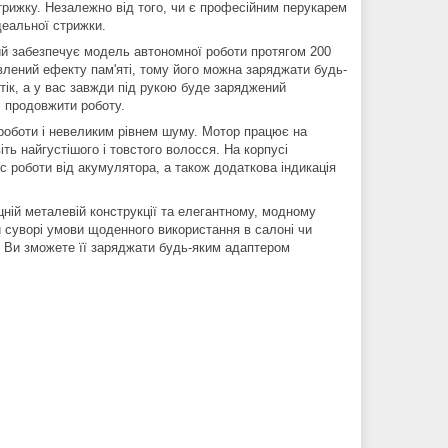
трижку. Незалежно від того, чи є професійним перукарем
еальної стрижки.
й забезпечує модель автономної роботи протягом 200
авлений ефекту пам'яті, тому його можна заряджати будь-
тік, а у вас завжди під рукою буде заряджений
і продовжити роботу.
оботи і невеликим рівнем шуму. Мотор працює на
ть найгустішого і товстого волосся. На корпусі
 роботи від акумулятора, а також додаткова індикація
цній металевій конструкції та елегантному, модному
 суворі умови щоденного використання в салоні чи
у Ви зможете її заряджати будь-яким адаптером