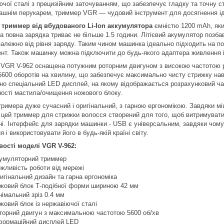
ючої сталі з прецизійним заточуванням, що забезпечує гладку та точну с
ашнім перукарем, триммер VGR — чудовий інструмент для досягнення ід
триммер від вбудованого Li-Ion аккумулятора
ємністю 1200 mAh, яки
 а повна зарядка триває не більше 1.5 години. Літієвий акумулятор позб
залежно від рівня заряду. Таким чином машинка ідеально підходить на по
ент. Також машинку можна підключити до будь-якого адаптера живлення 
VGR V-962 оснащена потужним роторним двигуном з високою частотою р
5600 оборотів на хвилину, що забезпечує максимально чисту стрижку наві
но спеціальний LED дисплей, на якому відображається розрахунковий час
ності мастила/очищення ножового блоку.
тримера дуже сучасний і оригінальний, з гарною ергономікою. Завдяки мі
 цей триммер для стрижки волосся створений для того, щоб витримувати
ні. Інтерфейс для зарядки машинки - USB є універсальним, завдяки чом
 і використовувати його в будь-якій країні світу.
ості моделі VGR V-962:
умуляторний триммер
жливість роботи від мережі
игінальний дизайн та гарна ергономіка
жовий блок Т-подібної форми шириною 42 мм
німальний зріз 0.4 мм
жовий блок із нержавіючої сталі
торний двигун з максимальною частотою 5600 об/хв
формаційний дисплей LED