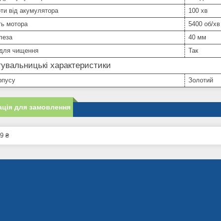
ти від акумулятора
100 хв
ть мотора
5400 об/хв
леза
40 мм
 для чищення
Так
увальницькі характеристики
рпусу
Золотий
ція для замовлення
9 ₴