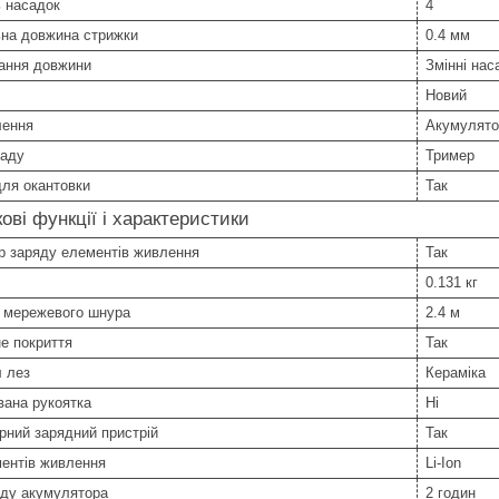
ь насадок
4
ьна довжина стрижки
0.4 мм
ання довжини
Змінні нас
Новий
лення
Акумулято
ладу
Тример
ля окантовки
Так
ові функції і характеристики
р заряду елементів живлення
Так
0.131 кг
 мережевого шнура
2.4 м
е покриття
Так
 лез
Кераміка
вана рукоятка
Ні
рний зарядний пристрій
Так
ментів живлення
Li-Ion
яду акумулятора
2 годин