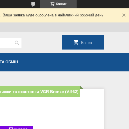
Кошик
й. Ваша заявка буде оброблена в найближчий робочий день.
Кошик
ТА ОБМІН
ижки та окантовки VGR Bronze (V-962)