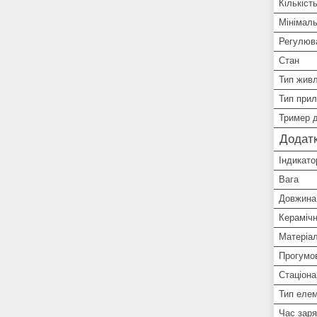
Кількіст
Мінімал
Регулюв
Стан
Тип жив
Тип при
Тример д
Додатк
Індикато
Вага
Довжина
Керамічн
Матеріал
Прогумо
Стаціона
Тип еле
Час зар