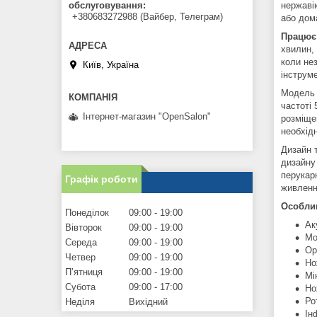
обслуговування
нержаві
+380683272988 (Вайбер, Телеграм)
або дом
Працює 
хвилин,
коли не
Київ, Україна
інструм
Модель 
частоті 
Інтернет-магазин "OpenSalon"
розміще
необхід
Дизайн 
дизайну
перукар
Графік роботи
живлення
Особлив
Понеділок
09:00
19:00
Ак
Вівторок
09:00
19:00
Мо
Середа
09:00
19:00
Ор
Четвер
09:00
19:00
Но
Пʼятниця
09:00
19:00
Мі
Субота
09:00
17:00
Но
Ро
Неділя
Вихідний
Ін