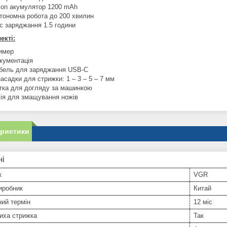
-Ion акумулятор 1200 mAh
тономна робота до 200 хвилин
с заряджання 1.5 години
екті:
имер
кументація
бель для заряджання USB-C
насадки для стрижки: 1 – 3 – 5 – 7 мм
тка для догляду за машинкою
ія для змащування ножів
еристики
ні
к
VGR
иробник
Китай
ний термін
12 міс
иха стрижка
Так