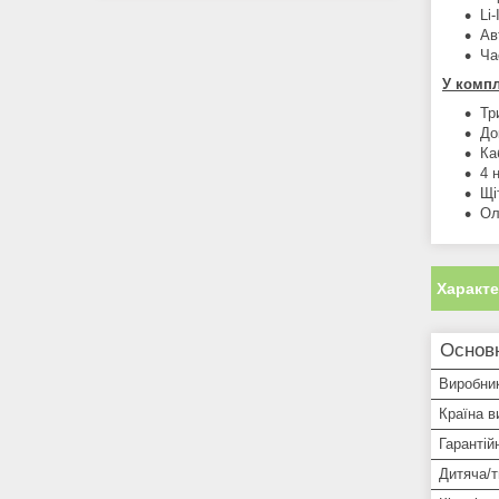
Li
Ав
Ча
У компл
Тр
До
Ка
4 
Щі
Ол
Характ
Основ
Виробни
Країна в
Гарантій
Дитяча/т